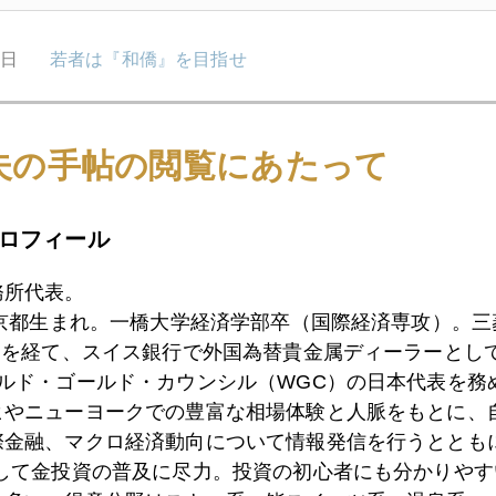
9日
若者は『和僑』を目指せ
夫の手帖の閲覧にあたって
8日
未だ産みの苦しみにもがくユーロ
ロフィール
7日
キプロスの呪縛にもがく市場
務所代表。
東京都生まれ。一橋大学経済学部卒（国際経済専攻）。
）を経て、スイス銀行で外国為替貴金属ディーラーとして
6日
キプロスが残したココロの傷
ールド・ゴールド・カウンシル（WGC）の日本代表を務
ヒやニューヨークでの豊富な相場体験と人脈をもとに、
際金融、マクロ経済動向について情報発信を行うとともに
5日
岩田日銀新総裁の本音語録
として金投資の普及に尽力。投資の初心者にも分かりやす