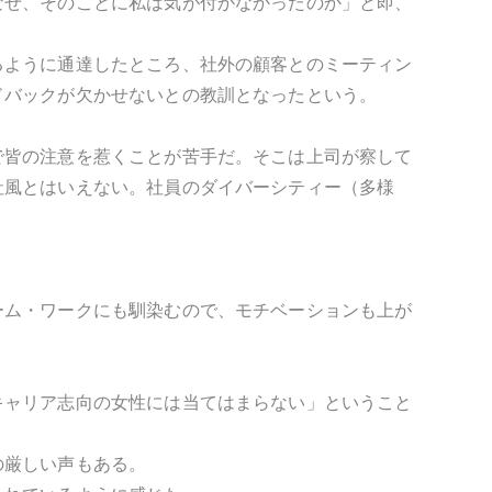
なぜ、そのことに私は気が付かなかったのか」と即、
るように通達したところ、社外の顧客とのミーティン
ドバックが欠かせないとの教訓となったという。
で皆の注意を惹くことが苦手だ。そこは上司が察して
社風とはいえない。社員のダイバーシティー（多様
ーム・ワークにも馴染むので、モチベーションも上が
キャリア志向の女性には当てはまらない」ということ
の厳しい声もある。