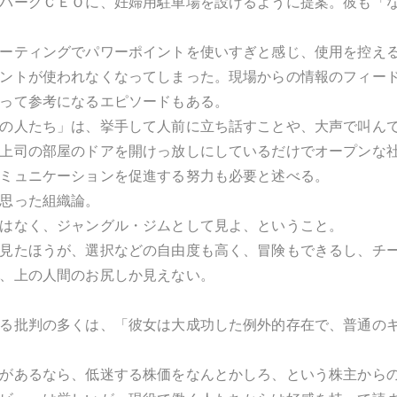
バーグＣＥＯに、妊婦用駐車場を設けるように提案。彼も「
ーティングでパワーポイントを使いすぎと感じ、使用を控え
ントが使われなくなってしまった。現場からの情報のフィー
って参考になるエピソードもある。
の人たち」は、挙手して人前に立ち話すことや、大声で叫ん
上司の部屋のドアを開けっ放しにしているだけでオープンな
ミュニケーションを促進する努力も必要と述べる。
思った組織論。
はなく、ジャングル・ジムとして見よ、ということ。
見たほうが、選択などの自由度も高く、冒険もできるし、チ
、上の人間のお尻しか見えない。
る批判の多くは、「彼女は大成功した例外的存在で、普通の
があるなら、低迷する株価をなんとかしろ、という株主から