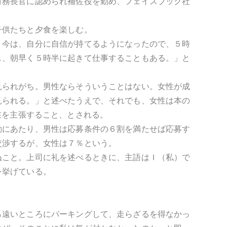
財務長官に認められ補佐役を勤め、フェイスブック社
子供たちと夕食を楽しむ。
。今は、自分に自信が持てるようになったので、５時
し、朝早く５時半に起きて仕事することもある。」と
見られがち。男性ならそういうことはない。女性が成
見られる。」と述べたうえで、それでも、女性は本の
で存在を主張すること、とされる。
動にあたり、男性は応募条件の６割を満たせば応募す
交渉するが、女性は７％という。
ぬこと。上司に礼を述べるときに、主語はＩ（私）で
を挙げている。
ら遠いところにパーキングして、走らざるを得なかっ