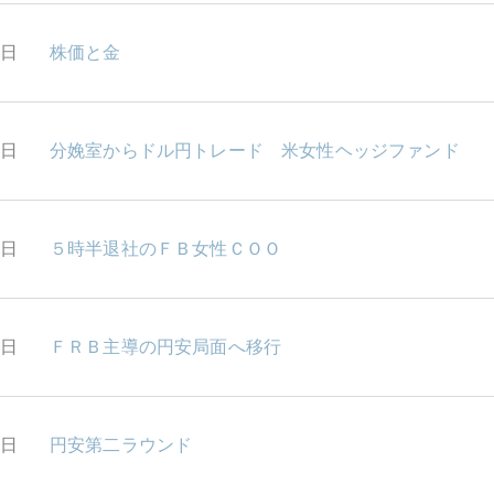
4日
株価と金
3日
分娩室からドル円トレード 米女性ヘッジファンド
2日
５時半退社のＦＢ女性ＣＯＯ
1日
ＦＲＢ主導の円安局面へ移行
8日
円安第二ラウンド