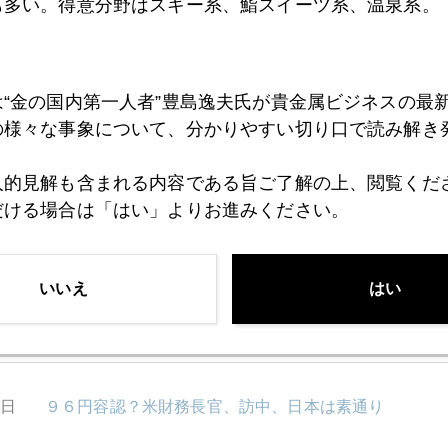
も多い。得意分野はスキー系、鮨スイーツ系、温泉系。
2日
黒田会見に欧米は円高の反応
は“金の国内第一人者”豊島逸夫氏が貴金属ビジネスの最
の様々な事象について、分かりやすい切り口で読み解き
1日
キプロスが発する日本への警鐘
人的見解も含まれる内容である旨ご了解の上、閲覧くだ
だける場合は「はい」よりお進みください。
9日
キプロス問題で再びプラチナが金よりディスカウント
いいえ
はい
8日
月曜早朝からキプロス問題で円高、金高
5日
９６円容認？米財務長官、訪中、日本は素通り