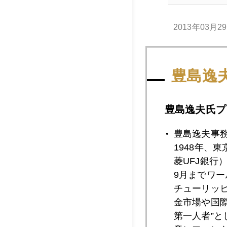
2013年03月2
豊島逸
2013年03月2
豊島逸夫氏プ
2013年03月2
豊島逸夫事
1948年、
菱UFJ銀行
2013年03月2
9月までワ
チューリッ
金市場や国
2013年03月2
第一人者”