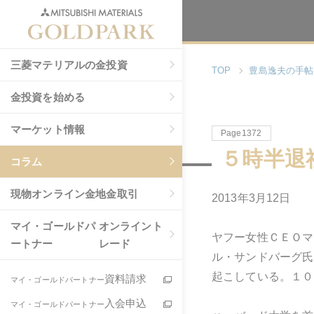
三菱マテリアルの金投資
TOP
豊島逸夫の手帖
金投資を始める
マーケット情報
Page1372
５時半退
コラム
現物
オンライン金地金取引
2013年3月12日
マイ・ゴールドパ
オンライント
ヤフー女性ＣＥＯマ
ートナー
レード
ル・サンドバーグ氏
起こしている。１０
資料請求
マイ・ゴールドパートナー
入会申込
マイ・ゴールドパートナー