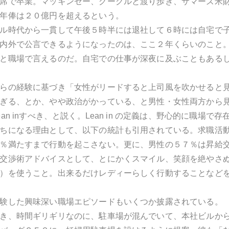
席で卒業。マッキンゼー、グーグルと渡り歩き、サマーズ米
年俸は２０億円を超えるという。
ル時代から一貫して午後５時半には退社して６時には自宅で
内外で公言できるようになったのは、ここ２年くらいのこと
と職場で言えるのだ。自宅での仕事が深夜に及ぶこともある
らの経験に基づき「女性がリードすると上司風を吹かせると
ぎる、とか、やや政治がかっている、と男性・女性両方から
an inすべき、と説く。Lean in の定義は、野心的に職場
ちになる理由として、以下の統計も引用されている。求職活
％満たすまで行動を起こさない。更に、男性の５７％は昇給
交渉術アドバイスとして、とにかくスマイル、笑顔を絶やさ
）を使うこと。出来るだけレディーらしく行動することなど
験した興味深い職場エピソードもいくつか披露されている。
き、時間ギリギリなのに、駐車場が混んでいて、本社ビルか