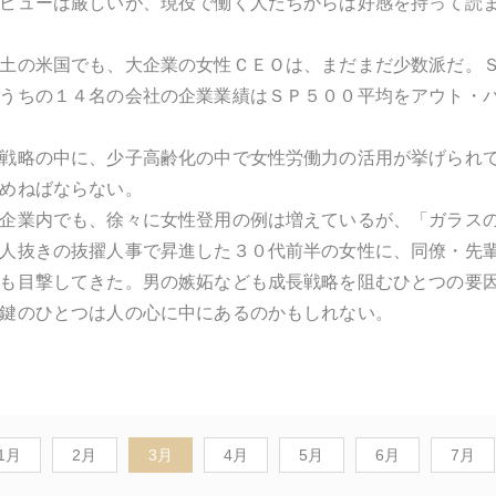
ビューは厳しいが、現役で働く人たちからは好感を持って読
土の米国でも、大企業の女性ＣＥＯは、まだまだ少数派だ。
うちの１４名の会社の企業業績はＳＰ５００平均をアウト・
戦略の中に、少子高齢化の中で女性労働力の活用が挙げられ
めねばならない。
企業内でも、徐々に女性登用の例は増えているが、「ガラス
人抜きの抜擢人事で昇進した３０代前半の女性に、同僚・先
も目撃してきた。男の嫉妬なども成長戦略を阻むひとつの要
鍵のひとつは人の心に中にあるのかもしれない。
1月
2月
3月
4月
5月
6月
7月