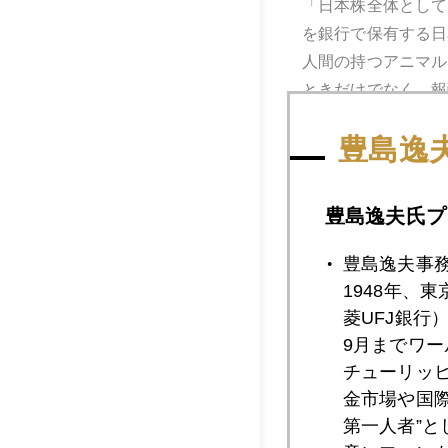
「日本株全体として
を銀行で保有する日
人間の持つアニマル
ときだけでなく、報
たてる」と解説する
豊島逸
なお、今後有望な株
「古代から歴史のあ
豊島逸夫氏プ
さて、昨日から今日
載され、昨日は全日
豊島逸夫事
本欄でも紹介してき
1948年、
菱UFJ銀行
9月までワ
チューリッ
金市場や国
第一人者”