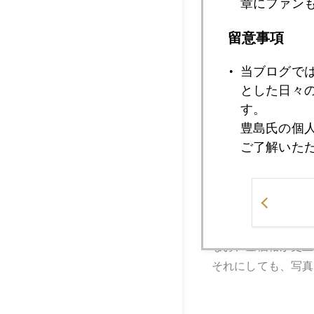
章にファン
留意事項
当ブログで
とした日々
す。
豊島氏の個
ご了解いた
私の反論も含めて、
私は本欄で繰り返し
ポールは短期も長期
最近、ゴールドマン
う。健全なディベー
なお、金価格が史上
それにしても、写真