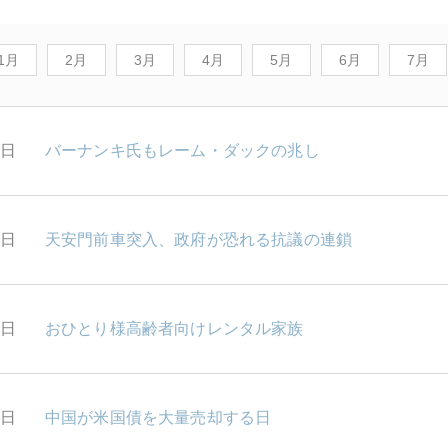
1月
2月
3月
4月
5月
6月
7月
1日
バーナンキ氏もレーム・ダックの兆し
0日
天安門前車突入、政府が恐れる抗議の連鎖
9日
おひとり様高齢者向けレンタル家族
8日
中国が米国債を大量売却する日