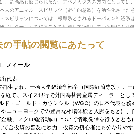
は、割高感も感じられるが、アベノミクスの方向性としては
本人のアニマル・スピリッツ（野心的意欲）を活性化させた
・スピリッツについては「報酬系とされるドーパミン神経系
酬（リターン）を得ることを期待して行動している時にも活
。
夫の手帖の閲覧にあたって
式として、「欧州株」を挙げた。
る国々が自己崩壊するとも思えず、割安感を感じる」という
ロフィール
にかけて、日経電子版に金担当記者の書いた「金の時代は終
アクセスランキング２位、今朝も３位と、注目度が高いよう
務所代表。
たポール・ウォーカーの発言についてです。
東京都生まれ。一橋大学経済学部卒（国際経済専攻）。
）を経て、スイス銀行で外国為替貴金属ディーラーとして
ールド・ゴールド・カウンシル（WGC）の日本代表を務
ヒやニューヨークでの豊富な相場体験と人脈をもとに、
際金融、マクロ経済動向について情報発信を行うとともに
として金投資の普及に尽力。投資の初心者にも分かりやす