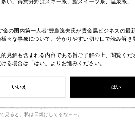
も多い。得意分野はスキー系、鮨スイーツ系、温泉系。
は“金の国内第一人者”豊島逸夫氏が貴金属ビジネスの最
の様々な事象について、分かりやすい切り口で読み解き
人的見解も含まれる内容である旨ご了解の上、閲覧くだ
だける場合は「はい」よりお進みください。
良くまとまっていると思います。
書いてきたように、短期弱気、長期強気。
も弱気。
いいえ
はい
サックスやモルガンスタンレーも弱気見通しを出しています
トだと思います。
最高値をつけたときは、彼らは２２００－２４００ドルの高値
で見ると、私は日焼けしてるな～～。