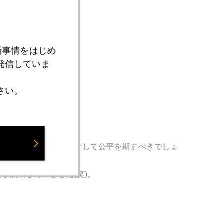
新事情をはじめ
発信していま
さい。
。こういう弱気論も紹介して公平を期すべきでしょ
予測出していました(笑)。