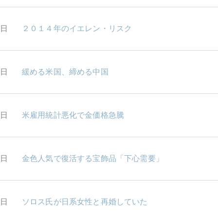
5日
２０１４年のイエレン・リスク
4日
緩める米国、締める中国
3日
米雇用統計悪化で金価格急騰
2日
金色人気で復活する宝飾品「下心需要」
1日
ソロス氏が日系女性と再婚していた