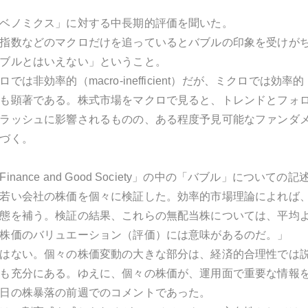
ベノミクス」に対する中長期的評価を聞いた。
指数などのマクロだけを追っているとバブルの印象を受けが
ブルとはいえない」ということ。
は非効率的（macro-inefficient）だが、ミクロでは効率的（m
も顕著である。株式市場をマクロで見ると、トレンドとフォ
ラッシュに影響されるものの、ある程度予見可能なファンダ
づく。
nance and Good Society」の中の「バブル」について
若い会社の株価を個々に検証した。効率的市場理論によれば
態を補う。検証の結果、これらの無配当株については、平均
株価のバリュエーション（評価）には意味があるのだ。」
はない。個々の株価変動の大きな部分は、経済的合理性では
も充分にある。ゆえに、個々の株価が、運用面で重要な情報
日の株暴落の前週でのコメントであった。