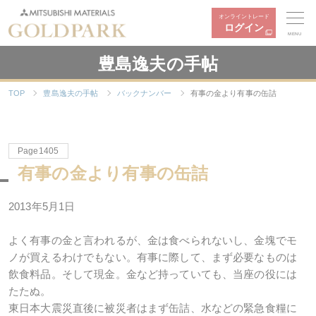
オンライントレード
ログイン
MENU
豊島逸夫の手帖
TOP
豊島逸夫の手帖
バックナンバー
有事の金より有事の缶詰
Page1405
有事の金より有事の缶詰
2013年5月1日
よく有事の金と言われるが、金は食べられないし、金塊でモ
ノが買えるわけでもない。有事に際して、まず必要なものは
飲食料品。そして現金。金など持っていても、当座の役には
たたぬ。
東日本大震災直後に被災者はまず缶詰、水などの緊急食糧に