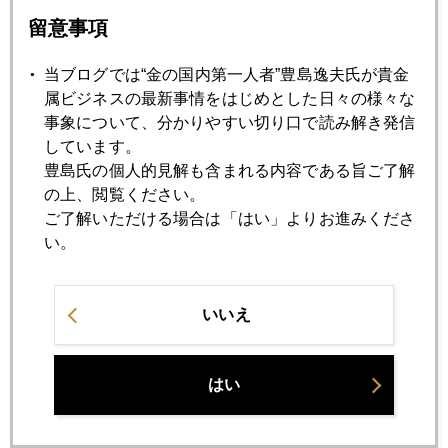
留意事項
2013年05月16日
当ブログでは“金の国内第一人者”豊島逸夫氏が貴金
ＮＹに見る、「急ぎばたらき」の日本株買い
属ビジネスの最新事情をはじめとした日々の様々な
事象について、分かりやすい切り口で読み解き発信
しています。
2013年05月15日
豊島氏の個人的見解も含まれる内容である旨ご了解
日本株への本気度を示すソニー事業分離提案
の上、閲覧ください。
ご了解いただける場合は「はい」よりお進みくださ
い。
2013年05月14日
トウモロコシ不作懸念、ヘッジファンド動く
いいえ
2013年05月13日
ＴＰＰ，尖閣にからむ円安問題
はい
2013年05月10日