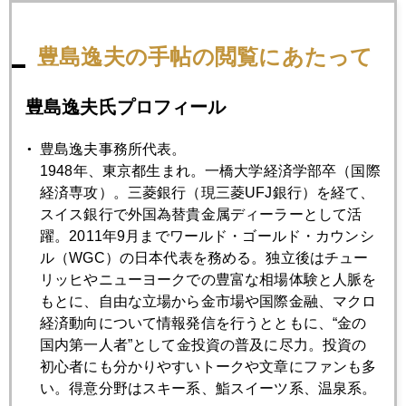
2013年05月24日
豊島逸夫の手帖の閲覧にあたって
日本株と金をバブルから救った「５．２３」急落
豊島逸夫氏プロフィール
2013年05月23日
豊島逸夫事務所代表。
ＱＥなき世界に身構える市場
1948年、東京都生まれ。一橋大学経済学部卒（国際
経済専攻）。三菱銀行（現三菱UFJ銀行）を経て、
スイス銀行で外国為替貴金属ディーラーとして活
2013年05月22日
躍。2011年9月までワールド・ゴールド・カウンシ
「無国籍企業」アップル 租税回避疑惑
ル（WGC）の日本代表を務める。独立後はチュー
リッヒやニューヨークでの豊富な相場体験と人脈を
2013年05月21日
もとに、自由な立場から金市場や国際金融、マクロ
米国債格下げ警告で金急反発
経済動向について情報発信を行うとともに、“金の
国内第一人者”として金投資の普及に尽力。投資の
初心者にも分かりやすいトークや文章にファンも多
2013年05月17日
い。得意分野はスキー系、鮨スイーツ系、温泉系。
コネチカットからＮＹへ