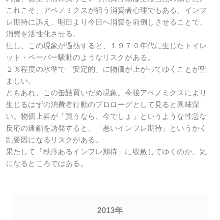
これこそ、アベノミクスが狙う消費者心理でもある。インフ
レ期待に訴え、明日より今日へ消費を前倒しさせることで、
消費を活性化させる。
但し、この現象が過熱すると、１９７０年代に生じたトイレ
ット・ペーパー騒動のようなリスクがある。
２％程度の水準で「安定的」に物価が上がってゆくことが望
ましい。
ともあれ、この缶詰買いだめ現象。今後アベノミクスにより
生じるはずの消費者行動のプロローグとして見ると興味深
い。物価上昇が「買うなら、今でしょ」というような性急な
反応の連鎖を誘発すると、「悪いインフレ期待」というかく
乱要因になるリスクがある。
果たして「秩序あるインフレ期待」に収斂してゆくのか。気
になるところではある。
2013年