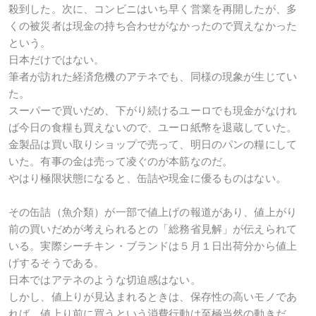
殺到した。次に、コンビニはいち早く営業を再開したが、多
くの被災者は現金の持ち合わせがなかったので買えなかった
という。
日本だけではない。
筆者が訪れた経済危機のアテネでも、同様の現象が生じてい
た。
スーパーで買いだめ、下がり続けるユーロでも現金がなけれ
ば今日の食糧も買えないので、ユーロ紙幣を退蔵していた。
金製品は買い取りショップで売って、明日のパンの糧にして
いた。有事の金は売って凌ぐのが本筋なのだ。
やはり極限状態になると、缶詰や現金に優るものはない。
その缶詰（魚介類）が一部で値上げの報道があり、値上がり
前の買いだめが考えられるとの「総務省見解」が伝えられて
いる。実際シーチキン・ブランドは５月１日出荷分から値上
げするそうである。
日本ではアテネのような切迫感はない。
しかし、値上りが見込まれるときは、保存性の高いモノであ
れば、値上り前に買うという消費行動は至極当然の動きだ。