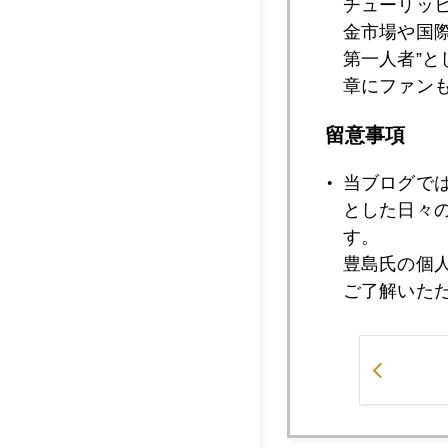
チューリッ
金市場や国
2013年06月2
第一人者”
章にファン
留意事項
2013年06月1
当ブログで
とした日々
2013年06月1
す。
豊島氏の個
ご了解いた
2013年06月1
2013年06月1