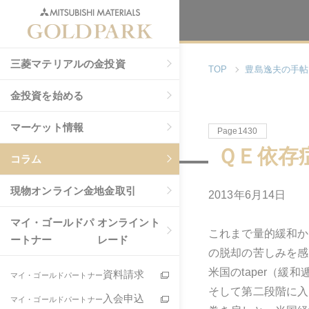
三菱マテリアルの金投資
TOP
豊島逸夫の手帖
金投資を始める
マーケット情報
Page1430
ＱＥ依存
コラム
現物
オンライン金地金取引
2013年6月14日
マイ・ゴールドパ
オンライント
これまで量的緩和か
ートナー
レード
の脱却の苦しみを感
米国のtaper（
資料請求
マイ・ゴールドパートナー
そして第二段階に入
入会申込
マイ・ゴールドパートナー