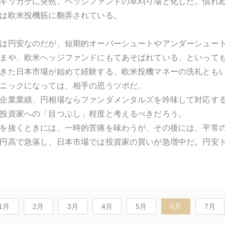
キッカケに突然、ヘッジファンドの草刈り場と化した。慣れ
は欧米投機筋に翻弄されている。
は円安なのだが、短期的オーバーシュートやアンダーシュー
まや、欧米ヘッジファンドにもてあそばれている、といって
きた日本市場が始めて経験する、欧米投機マネーの洗礼とも
ニックになっては、相手の思うツボだ。
企業業績、円相場ならファンダメンタルズを吟味して対応す
投資家への「目つぶし」程度と考えるべきだろう。
を抜くときには、一時的苦痛を味わうが、その後には、平常
円高で急落し、日本市場では投資家の買いが急増中だ。円安
1月
2月
3月
4月
5月
6月
7月