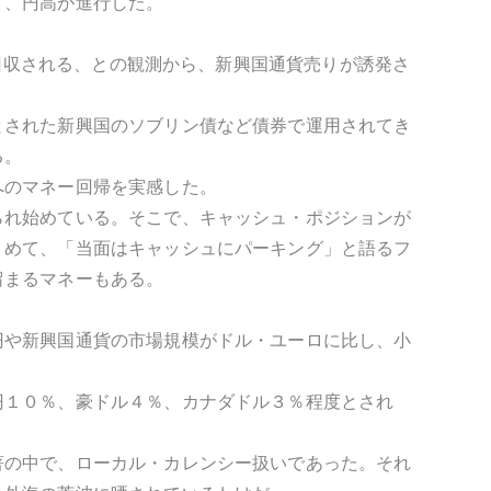
り、円高が進行した。
で回収される、との観測から、新興国通貨売りが誘発さ
とされた新興国のソブリン債など債券で運用されてき
る。
へのマネー回帰を実感した。
られ始めている。そこで、キャッシュ・ポジションが
くめて、「当面はキャッシュにパーキング」と語るフ
留まるマネーもある。
円や新興国通貨の市場規模がドル・ユーロに比し、小
円１０％、豪ドル４％、カナダドル３％程度とされ
著の中で、ローカル・カレンシー扱いであった。それ