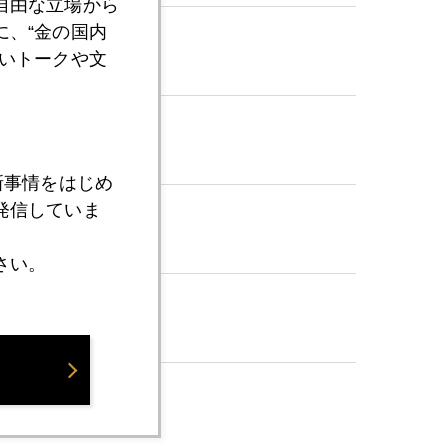
自由な立場から
、“金の国内
いトークや文
新事情をはじめ
発信していま
さい。