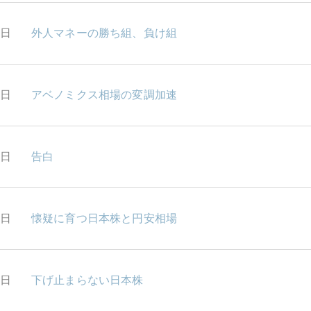
0日
外人マネーの勝ち組、負け組
7日
アベノミクス相場の変調加速
5日
告白
4日
懐疑に育つ日本株と円安相場
3日
下げ止まらない日本株