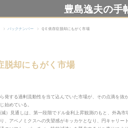
豊島逸夫の手
バックナンバー
ＱＥ依存症脱却にもがく市場
症脱却にもがく市場
ら発する過剰流動性を当て込んでいた市場が、その点滴を抜
じ始めている。
緩和逓減）見通しは、第一段階でドル金利上昇観測のもと、外為
り、アベノミクスへの失望感がキッカケとなり、円キャリー