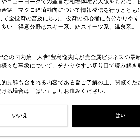
ヒやニューヨークでの豊富な相場体験と人脈をもとに、
際金融、マクロ経済動向について情報発信を行うとともに
0日
株安、債券安、円安、商品安で反応した市場
として金投資の普及に尽力。投資の初心者にも分かりやす
も多い。得意分野はスキー系、鮨スイーツ系、温泉系。
8日
日本株復活へ証券業界も迫られる構造改革
は“金の国内第一人者”豊島逸夫氏が貴金属ビジネスの最
の様々な事象について、分かりやすい切り口で読み解き
7日
通貨安競争の弊害
人的見解も含まれる内容である旨ご了解の上、閲覧くだ
だける場合は「はい」よりお進みください。
4日
ＱＥ依存症脱却にもがく市場
いいえ
はい
1日
トリプルＡは絶滅危惧種、米国債は蘇生するか