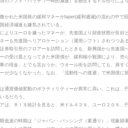
済のソフト・パッチ（一時的減速）を懸念するドル売りによ
撒かれた米国発の緩和マネーがtaper(緩和逓減)の流れの中
国経済減速も嫌気されている。
によりユーロを嫌ったマネーが、先進国より財政状態が良好
ネーも先進国へリアロケーション（運用シフト）されつつあ
証券取引所のフロアーを訪問したときも、新興国から先進国
ーの受け皿となってきた米国債が、緩和縮小観測により、売
事の現金」とでも言おうか。ウオール街を訪問しても、肩す
ーが少なくなかった。なお、「流動性への逃避」で米国債に
は通貨価値変動のボラティリティーが異常に高い。これは、
いるだろう。
アは、ＢＩＳ統計を見ると、米ドル４２％、ユーロ２０％、
期低迷の時期は「ジャパン・パッシング（素通り）」現象顕