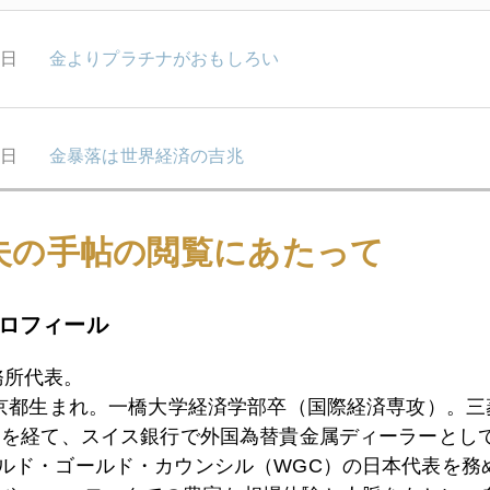
8日
金よりプラチナがおもしろい
7日
金暴落は世界経済の吉兆
夫の手帖の閲覧にあたって
6日
緩和縮小の呪縛から脱したか？
ロフィール
4日
初心者用原稿 バブル、バブル、バブル
務所代表。
東京都生まれ。一橋大学経済学部卒（国際経済専攻）。
）を経て、スイス銀行で外国為替貴金属ディーラーとして
1日
バーナンキ・ショック、黒田日銀への警鐘
ールド・ゴールド・カウンシル（WGC）の日本代表を務