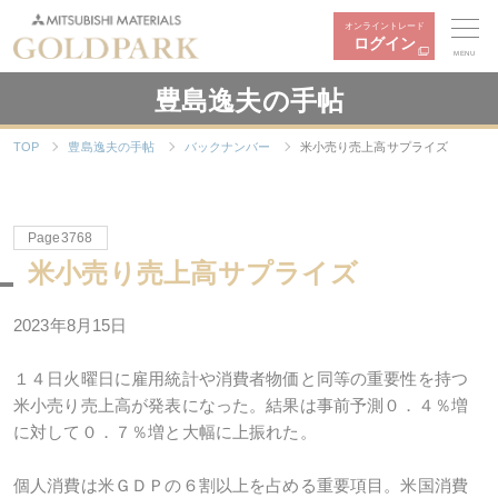
オンライントレード
ログイン
MENU
豊島逸夫の手帖
TOP
豊島逸夫の手帖
バックナンバー
米小売り売上高サプライズ
Page3768
米小売り売上高サプライズ
2023年
8
月
15
日
１４日火曜日に雇用統計や消費者物価と同等の重要性を持つ
米小売り売上高が発表になった。結果は事前予測０．４％増
に対して０．７％増と大幅に上振れた。
個人消費は米ＧＤＰの６割以上を占める重要項目。米国消費