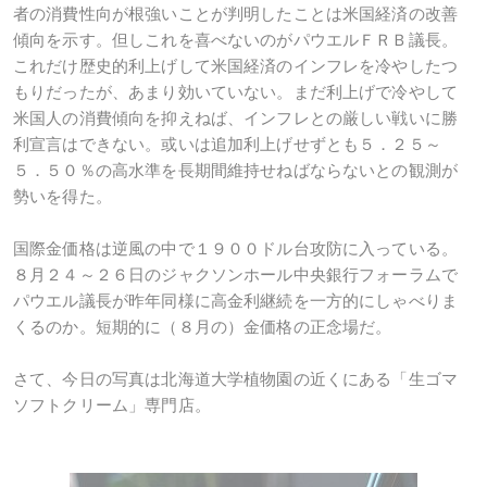
者の消費性向が根強いことが判明したことは米国経済の改善
傾向を示す。但しこれを喜べないのがパウエルＦＲＢ議長。
これだけ歴史的利上げして米国経済のインフレを冷やしたつ
もりだったが、あまり効いていない。まだ利上げで冷やして
米国人の消費傾向を抑えねば、インフレとの厳しい戦いに勝
利宣言はできない。或いは追加利上げせずとも５．２５～
５．５０％の高水準を長期間維持せねばならないとの観測が
勢いを得た。
国際金価格は逆風の中で１９００ドル台攻防に入っている。
８月２４～２６日のジャクソンホール中央銀行フォーラムで
パウエル議長が昨年同様に高金利継続を一方的にしゃべりま
くるのか。短期的に（８月の）金価格の正念場だ。
さて、今日の写真は北海道大学植物園の近くにある「生ゴマ
ソフトクリーム」専門店。