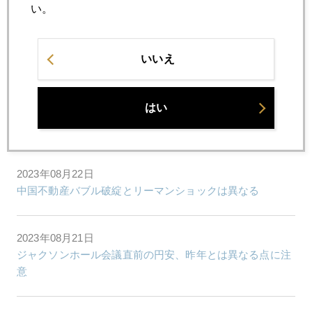
い。
2023年08月25日
いいえ
ジャクソンホール中央銀行フォーラム始まる
はい
2023年08月23日
トルコが有事の金 大量売却（読売新聞寄稿原文）
2023年08月22日
中国不動産バブル破綻とリーマンショックは異なる
2023年08月21日
ジャクソンホール会議直前の円安、昨年とは異なる点に注
意