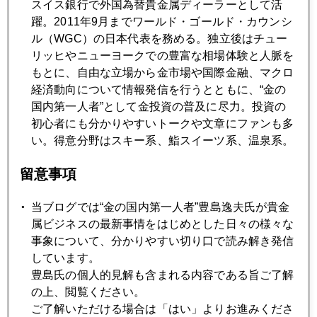
スイス銀行で外国為替貴金属ディーラーとして活
1月
2月
3月
4月
5月
6月
躍。2011年9月までワールド・ゴールド・カウンシ
ル（WGC）の日本代表を務める。独立後はチュー
7月
8月
9月
10月
11月
12月
リッヒやニューヨークでの豊富な相場体験と人脈を
もとに、自由な立場から金市場や国際金融、マクロ
経済動向について情報発信を行うとともに、“金の
2023年08月31日
国内第一人者”として金投資の普及に尽力。投資の
ドル高なのに金高、都合の良い話ばかりではない
初心者にも分かりやすいトークや文章にファンも多
い。得意分野はスキー系、鮨スイーツ系、温泉系。
2023年08月30日
留意事項
国内金小売価格１万円超え、売りか買いか
当ブログでは“金の国内第一人者”豊島逸夫氏が貴金
属ビジネスの最新事情をはじめとした日々の様々な
2023年08月29日
事象について、分かりやすい切り口で読み解き発信
国内金小売価格１万円超え
しています。
豊島氏の個人的見解も含まれる内容である旨ご了解
の上、閲覧ください。
2023年08月28日
ご了解いただける場合は「はい」よりお進みくださ
パウエル氏「ゼロ回答」、サプライズ無し