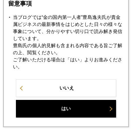
留意事項
植田次期日銀総裁は金を買いたがる人か
当ブログでは“金の国内第一人者”豊島逸夫氏が貴金
属ビジネスの最新事情をはじめとした日々の様々な
2023年02月21日
事象について、分かりやすい切り口で読み解き発信
いよいよ日本でもインフレの備えを考える時
しています。
豊島氏の個人的見解も含まれる内容である旨ご了解
の上、閲覧ください。
2023年02月20日
ご了解いただける場合は「はい」よりお進みくださ
中国、官民でコツコツと公的金購入
い。
2023年02月17日
いいえ
３月利上げ０．５％も米インフレ迷走、振り回される金価
格
はい
2023年02月16日
米国小売り売上高、好調でＮＹ金は続落