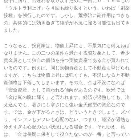
後手に回り、出遅れを取り戻すために一回に０．７５％もの
「ウルトラ利上げ」を４回も繰り返すという、いわば「劇薬
接種」を強行したのです。しかし、荒療治に副作用はつきも
の。具体的には効き過ぎて経済が不況に陥る可能性も出てき
ました。
こうなると、投資家は、物価上昇にも、不景気にも備えねば
なりません。この二つの条件を満たす投資対象として、希少
貴金属として独自の価値を持つ実物資産である金が買われて
いるのです。例えば、同じ実物資産として不動産も挙げられ
ますが、こちらは物価上昇には強くても、不況になると不動
産価格は下落してしまいます。その点、金は不況になれば
「安全資産」として買われる傾向があるのです。欧米では
「金は嵐の晩に輝く」と言われます。経済が過熱しても、冷
え込んでも、暑さにも寒さにも強い全天候型の資産なので
す。では、金が下がるときは、どういうときでしょう。ズバ
リ、インフレもデフレも心配のない、つまり、経済が過熱も
冷えすぎも心配のない状況になる場合です。それゆえ、私
は、「金は長期に保有して役立たないのが一番」と言ってい