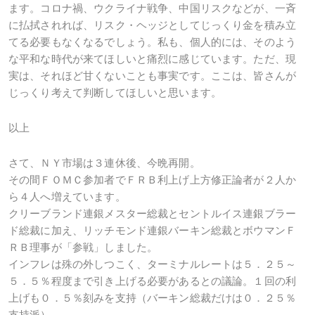
ます。コロナ禍、ウクライナ戦争、中国リスクなどが、一斉
に払拭されれば、リスク・ヘッジとしてじっくり金を積み立
てる必要もなくなるでしょう。私も、個人的には、そのよう
な平和な時代が来てほしいと痛烈に感じています。ただ、現
実は、それほど甘くないことも事実です。ここは、皆さんが
じっくり考えて判断してほしいと思います。
以上
さて、ＮＹ市場は３連休後、今晩再開。
その間ＦＯＭＣ参加者でＦＲＢ利上げ上方修正論者が２人か
ら４人へ増えています。
クリーブランド連銀メスター総裁とセントルイス連銀ブラー
ド総裁に加え、リッチモンド連銀バーキン総裁とボウマンＦ
ＲＢ理事が「参戦」しました。
インフレは殊の外しつこく、ターミナルレートは５．２５～
５．５％程度まで引き上げる必要があるとの議論。１回の利
上げも０．５％刻みを支持（バーキン総裁だけは０．２５％
支持派）。