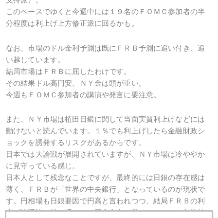
このペースでゆくと今週中には１９名のＦＯＭＣ参加者の半
分程度は利上げ上方修正派に回るかも。
なお、市場のドル金利予測は既にＦＲＢ予測に追い付き、追
い越しています。
結局市場はＦＲＢに屈したわけです。
その結果ドル高円安。ＮＹ金は頭が重い。
今週もＦＯＭＣ参加者の講演や発言に要注意。
また、ＮＹ市場は植田日銀に関して当面実質利上げなどには
動けないと読んでいます。１％でも利上げしたら金融財政シ
ョックを誘発するリスクがあるからです。
日本では大論戦が展開されていますが、ＮＹ市場は冷ややか
に見守っている感じ。
日本人として残念なことですが、最終的には日銀の存在感は
薄く、ＦＲＢが「世界の中央銀行」となっているのが現状で
す。円相場も日銀要因で円高と言われつつ、結局ＦＲＢの利
上げ強硬論に引っ張られ、円安方向に動いているのが象徴的