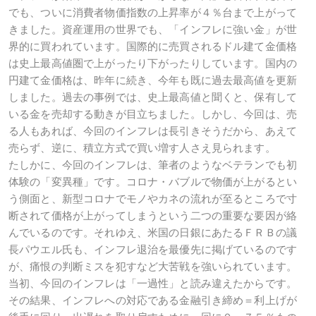
でも、ついに消費者物価指数の上昇率が４％台まで上がって
きました。資産運用の世界でも、「インフレに強い金」が世
界的に買われています。国際的に売買されるドル建て金価格
は史上最高値圏で上がったり下がったりしています。国内の
円建て金価格は、昨年に続き、今年も既に過去最高値を更新
しました。過去の事例では、史上最高値と聞くと、保有して
いる金を売却する動きが目立ちました。しかし、今回は、売
る人もあれば、今回のインフレは長引きそうだから、あえて
売らず、逆に、積立方式で買い増す人さえ見られます。
たしかに、今回のインフレは、筆者のようなベテランでも初
体験の「変異種」です。コロナ・バブルで物価が上がるとい
う側面と、新型コロナでモノやカネの流れが至るところで寸
断されて価格が上がってしまうという二つの重要な要因が絡
んでいるのです。それゆえ、米国の日銀にあたるＦＲＢの議
長パウエル氏も、インフレ退治を最優先に掲げているのです
が、痛恨の判断ミスを犯すなど大苦戦を強いられています。
当初、今回のインフレは「一過性」と読み違えたからです。
その結果、インフレへの対応である金融引き締め＝利上げが