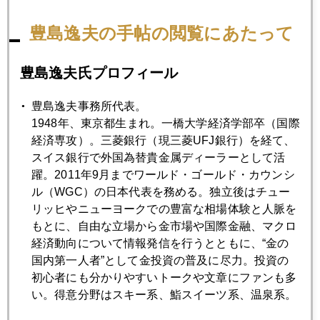
でしょう。
豊島逸夫の手帖の閲覧にあたって
豊島逸夫氏プロフィール
2023年
1月
2月
3月
4月
5月
6月
豊島逸夫事務所代表。
1948年、東京都生まれ。一橋大学経済学部卒（国際
7月
8月
9月
10月
11月
12月
経済専攻）。三菱銀行（現三菱UFJ銀行）を経て、
スイス銀行で外国為替貴金属ディーラーとして活
躍。2011年9月までワールド・ゴールド・カウンシ
2023年02月28日
ル（WGC）の日本代表を務める。独立後はチュー
日本企業バーゲンセール
リッヒやニューヨークでの豊富な相場体験と人脈を
もとに、自由な立場から金市場や国際金融、マクロ
経済動向について情報発信を行うとともに、“金の
2023年02月27日
国内第一人者”として金投資の普及に尽力。投資の
円１３６円台に、金は１８００ドル攻防
初心者にも分かりやすいトークや文章にファンも多
い。得意分野はスキー系、鮨スイーツ系、温泉系。
2023年02月24日