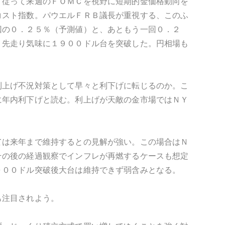
。従って来週のＦＯＭＣを視野に短期的金価格動向を
コスト指数。パウエルＦＲＢ議長が重視する、このふ
回の０．２５％（予測値）と、あともう一回０．２
、先走り気味に１９００ドル台を突破した。円相場も
利上げ不況対策として早々と利下げに転じるのか。こ
に年内利下げと読む。利上げが天敵の金市場ではＮＹ
ては来年まで維持するとの見解が強い。この場合はＮ
その後の経過観察でインフレが再燃するケースも想定
０００ドル突破後大台は維持できず弱含みとなる。
も注目されよう。