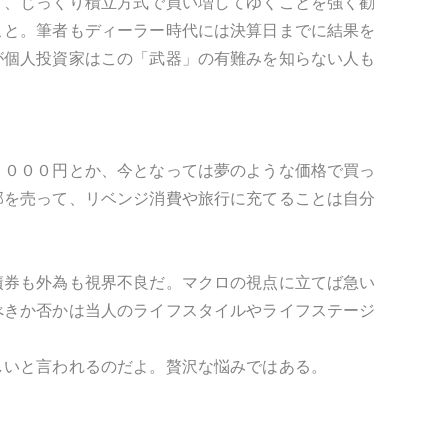
ず、じっくり積立方式で買い増してゆくことを強く勧
こと。筆者もディーラー時代には決算日までに結果を
が個人投資家はこの「武器」の有難みを知らない人も
２０００円とか、今となっては夢のような価格で買っ
部を売って、リベンジ消費や旅行に充てることは自分
債券も外為も視界不良だ。マクロの視点に立てば急い
べきか否かは当人のライフスタイルやライフステージ
しいと言われるのだよ。贅沢な悩みではある。