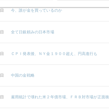
7日
今、誰が金を買っているのか
6日
全て日銀頼みの日本市場
3日
ＣＰＩ発表後、ＮＹ金１９００超え、円高進行も
2日
中国の金戦略
1日
雇用統計で壊れた米２年債市場、ＦＲＢ対市場が正面