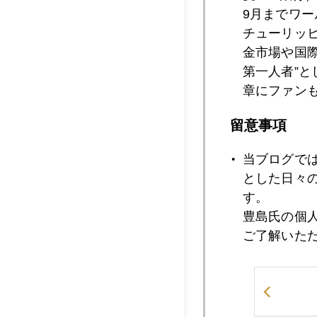
9月までワ
2023年01月2
チューリッ
金市場や国
第一人者”
章にファン
2023年01月2
留意事項
2023年01月2
当ブログで
とした日々
す。
豊島氏の個
2023年01月1
ご了解いた
2023年01月1