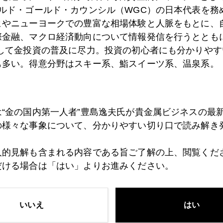
ールド・ゴールド・カウンシル（WGC）の日本代表を務
5日
ヒやニューヨークでの豊富な相場体験と人脈をもとに、
国内金価格史上最高値更新
際金融、マクロ経済動向について情報発信を行うとともに
として金投資の普及に尽力。投資の初心者にも分かりやす
も多い。得意分野はスキー系、鮨スイーツ系、温泉系。
4日
中国ゼロコロナ撤廃、金への影響
3日
は“金の国内第一人者”豊島逸夫氏が貴金属ビジネスの最
「プライベート」にご用心
の様々な事象について、分かりやすい切り口で読み解き
人的見解も含まれる内容である旨ご了解の上、閲覧くだ
9日
日銀は動かず、ＦＲＢはダメ押し利上げに動く
だける場合は「はい」よりお進みください。
8日
今日は注目の日銀会合、円建て金価格乱高下に要注意
いいえ
はい