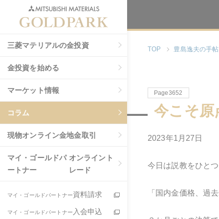
三菱マテリアルの金投資
TOP
豊島逸夫の手帖
金投資を始める
マーケット情報
Page3652
今こそ原
コラム
現物
オンライン金地金取引
2023年1月27日
マイ・ゴールドパ
オンライント
今日は説教をひとつ
ートナー
レード
「国内金価格、過去
資料請求
マイ・ゴールドパートナー
入会申込
マイ・ゴールドパートナー