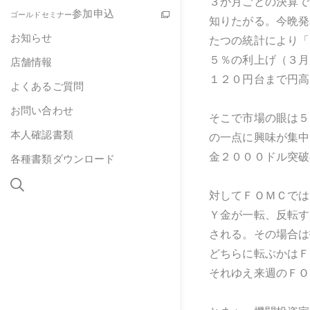
３か月ごとの決算で
参加申込
ゴールドセミナー
知りたがる。今晩発
お知らせ
たつの統計により「
５％の利上げ（３月
店舗情報
１２０円台まで円高
よくあるご質問
お問い合わせ
そこで市場の眼は５
本人確認書類
の一点に興味が集中
金２０００ドル突破
各種書類ダウンロード
対してＦＯＭＣでは
Ｙ金が一転、反転す
される。その場合は
どちらに転ぶかはＦ
それゆえ来週のＦＯ