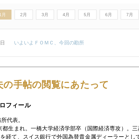
1月
2月
3月
4月
5月
6月
7月
1日
いよいよＦＯＭＣ、今回の勘所
0日
初心者向け 金とドルの関係
夫の手帖の閲覧にあたって
7日
今こそ原点に戻る時
ロフィール
務所代表。
6日
金現物小売価格が１万円になる日
東京都生まれ。一橋大学経済学部卒（国際経済専攻）。
）を経て、スイス銀行で外国為替貴金属ディーラーとして