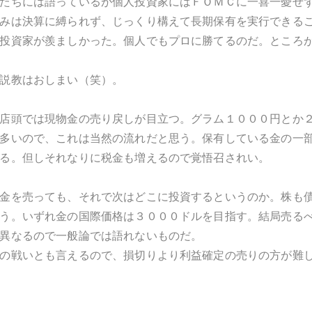
たちには語っているが個人投資家にはＦＯＭＣに一喜一憂せ
みは決算に縛られず、じっくり構えて長期保有を実行できる
投資家が羨ましかった。個人でもプロに勝てるのだ。ところ
説教はおしまい（笑）。
店頭では現物金の売り戻しが目立つ。グラム１０００円とか
多いので、これは当然の流れだと思う。保有している金の一
る。但しそれなりに税金も増えるので覚悟召されい。
金を売っても、それで次はどこに投資するというのか。株も
う。いずれ金の国際価格は３０００ドルを目指す。結局売る
異なるので一般論では語れないものだ。
の戦いとも言えるので、損切りより利益確定の売りの方が難