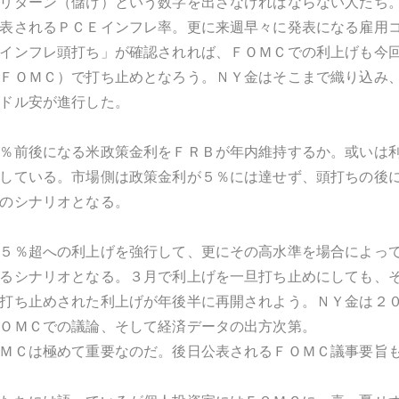
リターン（儲け）という数字を出さなければならない人たち
表されるＰＣＥインフレ率。更に来週早々に発表になる雇用
インフレ頭打ち」が確認されれば、ＦＯＭＣでの利上げも今
ＦＯＭＣ）で打ち止めとなろう。ＮＹ金はそこまで織り込み
ドル安が進行した。
％前後になる米政策金利をＦＲＢが年内維持するか。或いは
している。市場側は政策金利が５％には達せず、頭打ちの後
のシナリオとなる。
５％超への利上げを強行して、更にその高水準を場合によっ
るシナリオとなる。３月で利上げを一旦打ち止めにしても、
打ち止めされた利上げが年後半に再開されよう。ＮＹ金は２
ＯＭＣでの議論、そして経済データの出方次第。
ＭＣは極めて重要なのだ。後日公表されるＦＯＭＣ議事要旨