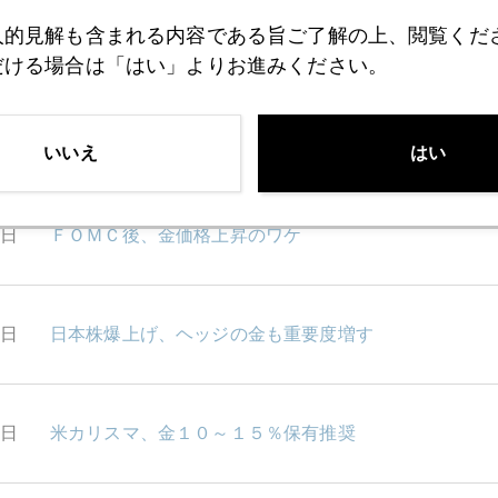
人的見解も含まれる内容である旨ご了解の上、閲覧くだ
1日
ＮＹ金、急落、焦点はパウエル議会証言に
だける場合は「はい」よりお進みください。
0日
円建て金価格、１万円視野、売る人、買う人
いいえ
はい
6日
ＦＯＭＣ後、金価格上昇のワケ
4日
日本株爆上げ、ヘッジの金も重要度増す
3日
米カリスマ、金１０～１５％保有推奨