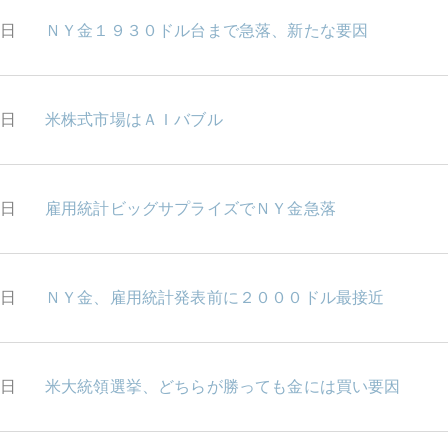
8日
ＮＹ金１９３０ドル台まで急落、新たな要因
6日
米株式市場はＡＩバブル
5日
雇用統計ビッグサプライズでＮＹ金急落
2日
ＮＹ金、雇用統計発表前に２０００ドル最接近
1日
米大統領選挙、どちらが勝っても金には買い要因