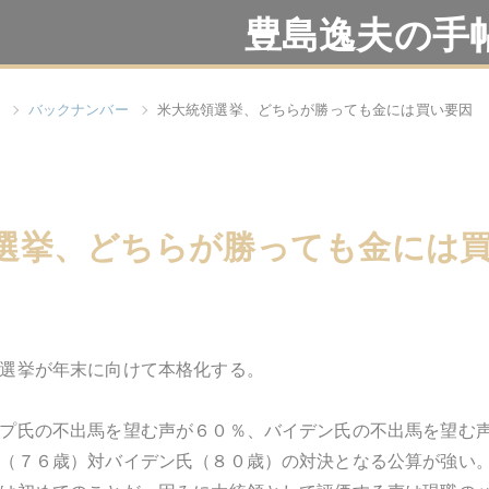
豊島逸夫の手
バックナンバー
米大統領選挙、どちらが勝っても金には買い要因
選挙、どちらが勝っても金には
選挙が年末に向けて本格化する。
プ氏の不出馬を望む声が６０％、バイデン氏の不出馬を望む
（７６歳）対バイデン氏（８０歳）の対決となる公算が強い