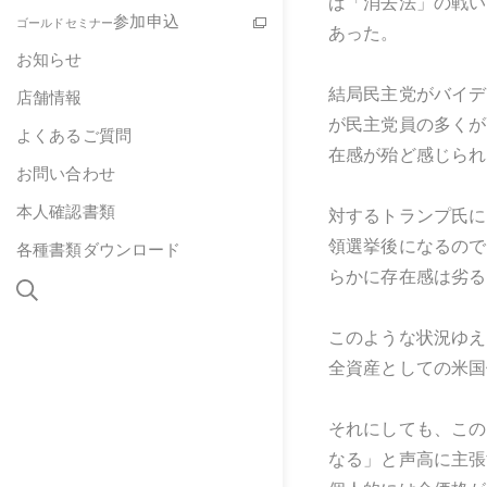
ば「消去法」の戦い
参加申込
ゴールドセミナー
あった。
お知らせ
結局民主党がバイデ
店舗情報
が民主党員の多くが
よくあるご質問
在感が殆ど感じられ
お問い合わせ
本人確認書類
対するトランプ氏に
領選挙後になるので
各種書類ダウンロード
らかに存在感は劣る
このような状況ゆえ
全資産としての米国
それにしても、この
なる」と声高に主張