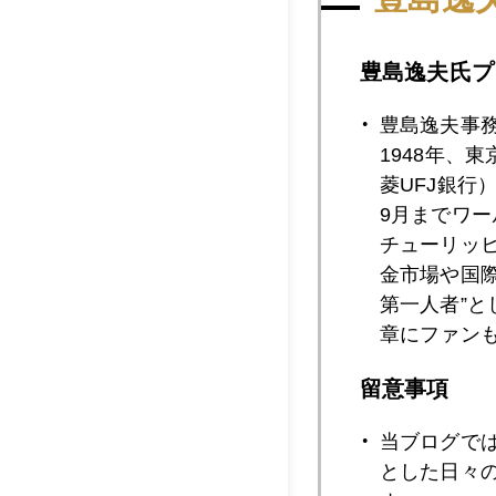
2023年06月2
豊島逸夫氏プ
豊島逸夫事
2023年06月2
1948年、
菱UFJ銀行
9月までワ
2023年06月2
チューリッ
金市場や国
第一人者”
章にファン
2023年06月2
留意事項
2023年06月2
当ブログで
とした日々