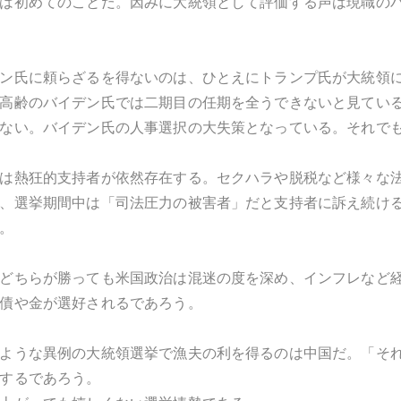
は初めてのことだ。因みに大統領として評価する声は現職の
ン氏に頼らざるを得ないのは、ひとえにトランプ氏が大統領
高齢のバイデン氏では二期目の任期を全うできないと見てい
ない。バイデン氏の人事選択の大失策となっている。それで
は熱狂的支持者が依然存在する。セクハラや脱税など様々な
、選挙期間中は「司法圧力の被害者」だと支持者に訴え続け
。
どちらが勝っても米国政治は混迷の度を深め、インフレなど
債や金が選好されるであろう。
ような異例の大統領選挙で漁夫の利を得るのは中国だ。「そ
するであろう。