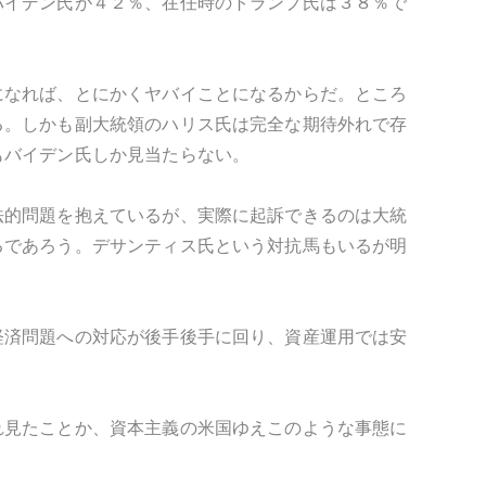
バイデン氏が４２％、在任時のトランプ氏は３８％で
になれば、とにかくヤバイことになるからだ。ところ
る。しかも副大統領のハリス氏は完全な期待外れで存
もバイデン氏しか見当たらない。
法的問題を抱えているが、実際に起訴できるのは大統
るであろう。デサンティス氏という対抗馬もいるが明
経済問題への対応が後手後手に回り、資産運用では安
れ見たことか、資本主義の米国ゆえこのような事態に