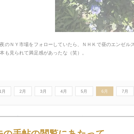
夜のＮＹ市場をフォローしていたら、ＮＨＫで昼のエンゼル
本も見られて満足感があったな（笑）。
1月
2月
3月
4月
5月
6月
7月
0日
プラチナ、じわり値ごろゾーン入り
夫の手帖の閲覧にあたって