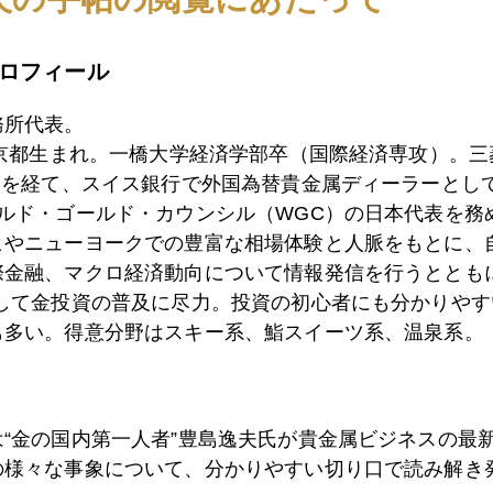
9日
シントラで主要中央銀行フォーラム
ロフィール
務所代表。
8日
ワグネルの資金源はアフリカ産金か
東京都生まれ。一橋大学経済学部卒（国際経済専攻）。
）を経て、スイス銀行で外国為替貴金属ディーラーとして
ールド・ゴールド・カウンシル（WGC）の日本代表を務
7日
ロシア内乱、有事の金は動かず
ヒやニューヨークでの豊富な相場体験と人脈をもとに、
際金融、マクロ経済動向について情報発信を行うとともに
として金投資の普及に尽力。投資の初心者にも分かりやす
も多い。得意分野はスキー系、鮨スイーツ系、温泉系。
3日
国際金価格、１９１０ドル台まで急落
2日
パウエル氏議会証言の顛末、逆イールドが加速
は“金の国内第一人者”豊島逸夫氏が貴金属ビジネスの最
の様々な事象について、分かりやすい切り口で読み解き