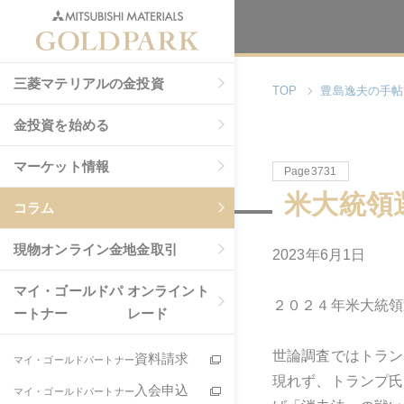
三菱マテリアルの金投資
TOP
豊島逸夫の手帖
金投資を始める
マーケット情報
Page3731
米大統領
コラム
現物
オンライン金地金取引
2023年6月1日
マイ・ゴールドパ
オンライント
２０２４年米大統領
ートナー
レード
世論調査ではトラン
資料請求
マイ・ゴールドパートナー
現れず、トランプ氏
入会申込
マイ・ゴールドパートナー