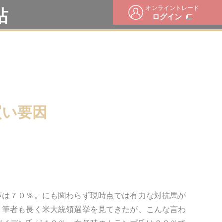
オンライントレード
帖
ログイン
買い要因
声は７０％。にも関わらず現時点では有力な対抗馬が
。筆者も長く米大統領選挙を見てきたが、こんな言わ