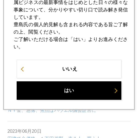
属ビジネスの最新事情をはじめとした日々の様々な
事象について、分かりやすい切り口で読み解き発信
しています。
2023年06月27日
豊島氏の個人的見解も含まれる内容である旨ご了解
ロシア内乱、有事の金は動かず
の上、閲覧ください。
ご了解いただける場合は「はい」よりお進みくださ
2023年06月23日
い。
国際金価格、１９１０ドル台まで急落
いいえ
2023年06月22日
パウエル氏議会証言の顛末、逆イールドが加速
はい
2023年06月21日
ＮＹ金、急落、焦点はパウエル議会証言に
2023年06月20日