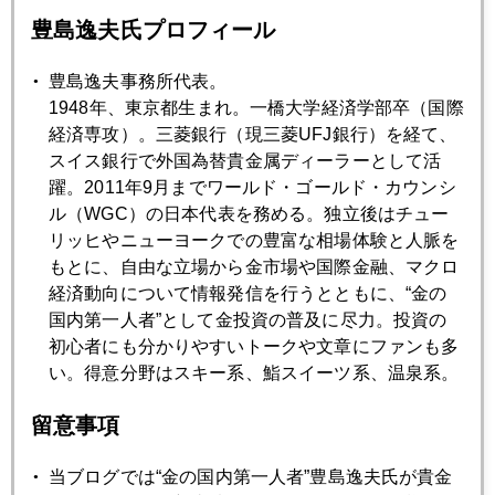
豊島逸夫氏プロフィール
豊島逸夫事務所代表。
2023年
1948年、東京都生まれ。一橋大学経済学部卒（国際
1月
2月
3月
4月
5月
6月
経済専攻）。三菱銀行（現三菱UFJ銀行）を経て、
スイス銀行で外国為替貴金属ディーラーとして活
7月
8月
9月
10月
11月
12月
躍。2011年9月までワールド・ゴールド・カウンシ
ル（WGC）の日本代表を務める。独立後はチュー
リッヒやニューヨークでの豊富な相場体験と人脈を
2023年06月30日
もとに、自由な立場から金市場や国際金融、マクロ
プラチナ、じわり値ごろゾーン入り
経済動向について情報発信を行うとともに、“金の
国内第一人者”として金投資の普及に尽力。投資の
初心者にも分かりやすいトークや文章にファンも多
2023年06月29日
い。得意分野はスキー系、鮨スイーツ系、温泉系。
シントラで主要中央銀行フォーラム
留意事項
2023年06月28日
当ブログでは“金の国内第一人者”豊島逸夫氏が貴金
ワグネルの資金源はアフリカ産金か