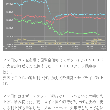
２２日のＮＹ金市場で国際金価格（スポット）が１９００ド
ル大台割れ近くまで急落した（ＫＩＴＣＯグラフ緑線参
照）。
要因はＦＲＢの追加利上げに加えて欧州発のサプライズ利上
げ。
２２日にはまずイングランド銀行が０．５％という大幅な利
上げに踏み切った。更にスイス国立銀行が利上げを決め、更
なる利上げも示唆した。ノルウェーの中央銀行も利上げを決