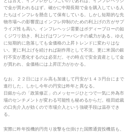
とは言え、インフレがしつこいのであれば、インフレヘッジ
で金が買われるはず。確かに中期長期で金を購入している人
たちはインフレを懸念して保有している。しかし短期的な先
物市場への影響度はインフレ抑制のための利上げの方がサプ
ライズ性も高い。インフレヘッジ需要はボディーブローの如
くジワリ効き、利上げはワンツーパンチの威力がある。ゆえ
に短期的に急落しても金価格の上昇トレンドに変わりはな
い。更に利上げを続ければ副作用として不況、更に米国の銀
行不安が悪化するのは必至だ。その時点で安全資産として金
が買われ、金価格には上昇圧力がかかる。
なお、２２日にはドル高も加速して円安が１４３円台にまで
進行した。しかし今年の円安は昨年と異なる。
日銀からの「政策修正」のメッセージひとつで一気に外為市
場のセンチメントが変わる可能性も秘めるからだ。植田総裁
の口先介入が効くので市場介入という強硬手段は温存でき
る。
実際に昨年投機的円売り攻撃を仕掛けた国際通貨投機筋も、