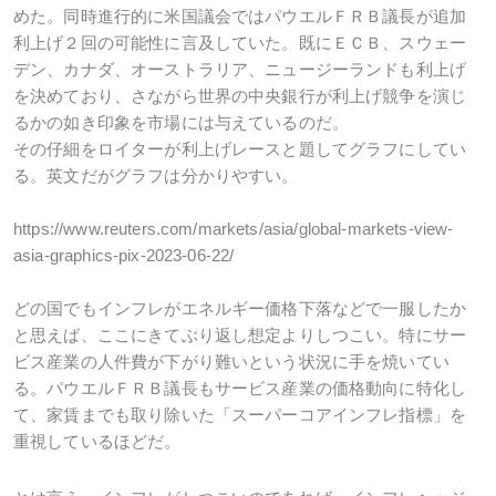
めた。同時進行的に米国議会ではパウエルＦＲＢ議長が追加
利上げ２回の可能性に言及していた。既にＥＣＢ、スウェー
デン、カナダ、オーストラリア、ニュージーランドも利上げ
を決めており、さながら世界の中央銀行が利上げ競争を演じ
るかの如き印象を市場には与えているのだ。
その仔細をロイターが利上げレースと題してグラフにしてい
る。英文だがグラフは分かりやすい。
https://www.reuters.com/markets/asia/global-markets-view-
asia-graphics-pix-2023-06-22/
どの国でもインフレがエネルギー価格下落などで一服したか
と思えば、ここにきてぶり返し想定よりしつこい。特にサー
ビス産業の人件費が下がり難いという状況に手を焼いてい
る。パウエルＦＲＢ議長もサービス産業の価格動向に特化し
て、家賃までも取り除いた「スーパーコアインフレ指標」を
重視しているほどだ。