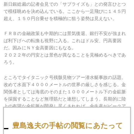
新日銀総裁の記者会見での「サプライズも」との発言ひとつ
で模様眺めを決め込んでいる。ここから一足飛びに１４５円
超え、１５０円台乗せを積極的に狙う姿勢は見えない。
ＦＲＢの金融政策も中期的には景気後退、銀行不安が強まれ
ば利下げへの転換も視野に入る。これはドル安、円高要因
だ。因みにＮＹ金高要因にもなる。
２０２２年の円安とは景色が異なることを見極めるべきであ
ろう。
ところでタイタニック号残骸見物ツアー潜水艇事故の話題。
改めて水面下４０００メートルの世界の厳しさを感じる。金
関係者としては海底のそのまた１０００メートル下の金鉱脈
を採掘することなど無理筋だと連想してしまう。長期的に陸
上の有望な金鉱脈が開発し尽くされれば、金生産がピークア
ウトすることは必至である。あとは二次的供給源のリサイク
ルに頼るしかない。金価格長期上昇トレンドは供給サイドか
豊島逸夫の手帖の閲覧にあたって
ら明らかなことだ。