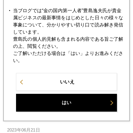
シントラで主要中央銀行フォーラム
当ブログでは“金の国内第一人者”豊島逸夫氏が貴金
属ビジネスの最新事情をはじめとした日々の様々な
2023年06月28日
事象について、分かりやすい切り口で読み解き発信
ワグネルの資金源はアフリカ産金か
しています。
豊島氏の個人的見解も含まれる内容である旨ご了解
の上、閲覧ください。
2023年06月27日
ご了解いただける場合は「はい」よりお進みくださ
ロシア内乱、有事の金は動かず
い。
2023年06月23日
いいえ
国際金価格、１９１０ドル台まで急落
はい
2023年06月22日
パウエル氏議会証言の顛末、逆イールドが加速
2023年06月21日