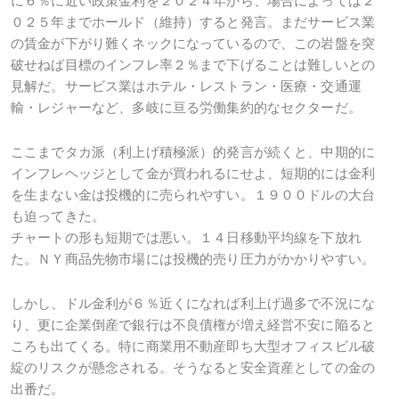
に６％に近い政策金利を２０２４年から、場合によっては２
０２５年までホールド（維持）すると発言。まだサービス業
の賃金が下がり難くネックになっているので、この岩盤を突
破せねば目標のインフレ率２％まで下げることは難しいとの
見解だ。サービス業はホテル・レストラン・医療・交通運
輸・レジャーなど、多岐に亘る労働集約的なセクターだ。
ここまでタカ派（利上げ積極派）的発言が続くと、中期的に
インフレヘッジとして金が買われるにせよ、短期的には金利
を生まない金は投機的に売られやすい。１９００ドルの大台
も迫ってきた。
チャートの形も短期では悪い。１４日移動平均線を下放れ
た。ＮＹ商品先物市場には投機的売り圧力がかかりやすい。
しかし、ドル金利が６％近くになれば利上げ過多で不況にな
り、更に企業倒産で銀行は不良債権が増え経営不安に陥ると
ころも出てくる。特に商業用不動産即ち大型オフィスビル破
綻のリスクが懸念される。そうなると安全資産としての金の
出番だ。