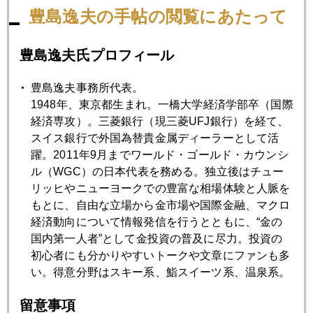
豊島逸夫の手帖の閲覧にあたって
なお、大谷クンは今日も３安打で打率を３割台に上げ、ヒョ
ッとして三冠王も視野？みたいな夢を見させてくれる（本塁
豊島逸夫氏プロフィール
打と打点は１位だからね～）。
豊島逸夫事務所代表。
1948年、東京都生まれ。一橋大学経済学部卒（国際
経済専攻）。三菱銀行（現三菱UFJ銀行）を経て、
2023年
スイス銀行で外国為替貴金属ディーラーとして活
1月
2月
3月
4月
5月
6月
躍。2011年9月までワールド・ゴールド・カウンシ
ル（WGC）の日本代表を務める。独立後はチュー
7月
8月
9月
10月
11月
12月
リッヒやニューヨークでの豊富な相場体験と人脈を
もとに、自由な立場から金市場や国際金融、マクロ
経済動向について情報発信を行うとともに、“金の
2023年06月30日
国内第一人者”として金投資の普及に尽力。投資の
プラチナ、じわり値ごろゾーン入り
初心者にも分かりやすいトークや文章にファンも多
い。得意分野はスキー系、鮨スイーツ系、温泉系。
2023年06月29日
留意事項