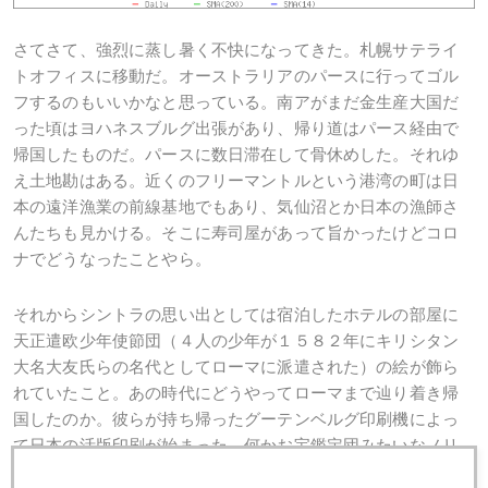
さてさて、強烈に蒸し暑く不快になってきた。札幌サテライ
トオフィスに移動だ。オーストラリアのパースに行ってゴル
フするのもいいかなと思っている。南アがまだ金生産大国だ
った頃はヨハネスブルグ出張があり、帰り道はパース経由で
帰国したものだ。パースに数日滞在して骨休めした。それゆ
え土地勘はある。近くのフリーマントルという港湾の町は日
本の遠洋漁業の前線基地でもあり、気仙沼とか日本の漁師さ
んたちも見かける。そこに寿司屋があって旨かったけどコロ
ナでどうなったことやら。
それからシントラの思い出としては宿泊したホテルの部屋に
天正遣欧少年使節団（４人の少年が１５８２年にキリシタン
大名大友氏らの名代としてローマに派遣された）の絵が飾ら
れていたこと。あの時代にどうやってローマまで辿り着き帰
国したのか。彼らが持ち帰ったグーテンベルグ印刷機によっ
て日本の活版印刷が始まった。何かお宝鑑定団みたいなノリ
になってきたな（笑）。