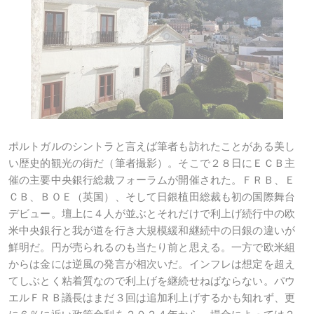
ポルトガルのシントラと言えば筆者も訪れたことがある美し
い歴史的観光の街だ（筆者撮影）。そこで２８日にＥＣＢ主
催の主要中央銀行総裁フォーラムが開催された。ＦＲＢ、Ｅ
ＣＢ、ＢＯＥ（英国）、そして日銀植田総裁も初の国際舞台
デビュー。壇上に４人が並ぶとそれだけで利上げ続行中の欧
米中央銀行と我が道を行き大規模緩和継続中の日銀の違いが
鮮明だ。円が売られるのも当たり前と思える。一方で欧米組
からは金には逆風の発言が相次いだ。インフレは想定を超え
てしぶとく粘着質なので利上げを継続せねばならない。パウ
エルＦＲＢ議長はまだ３回は追加利上げするかも知れず、更