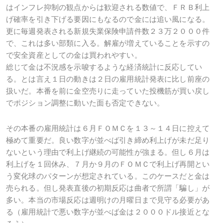
はインフレ抑制の観点からは歓迎される数値で、ＦＲＢ利上
げ確率を引き下げる要因にもなるので金には追い風になる。
更に毎週発表される新規失業保険申請件数２３万２０００件
で、これは多い部類に入る。解雇が増えていることを示すの
で安全資産としての金は買われやすい。
総じて金は不況感を示唆するような経済統計に反応してい
る。とは言え１日の動きは２日の雇用統計発表に比し前座の
扱いだ。本番を前に金空売りに走っていた投機筋が買い戻し
でポジション調整に動いた面も否定できない。
その本番の雇用統計は６月ＦＯＭＣを１３～１４日に控えて
極めて重要だ。良い数字が並べば引き締め利上げが未だ足り
ないという理由で利上げ継続の可能性が強まる。但し６月は
利上げを１回休み、７月か９月のＦＯＭＣで利上げ再開とい
う変化球のパターンが想定されている。このケースだと金は
売られる。但し発表直後の初期反応は曲者で所謂「騙し」が
多い。本当の市場反応は週明けの月曜日まで見守る必要があ
る（雇用統計で悪い数字が並べば金は２０００ドル接近とな