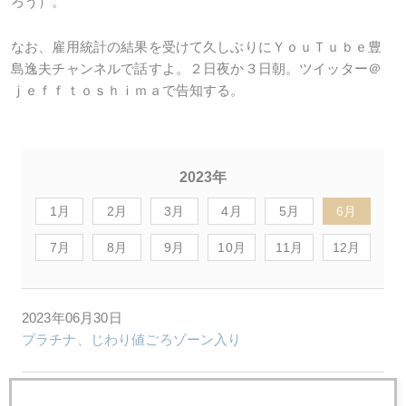
ろう）。
なお、雇用統計の結果を受けて久しぶりにＹｏｕＴｕｂｅ豊
島逸夫チャンネルで話すよ。２日夜か３日朝。ツイッター＠
ｊｅｆｆｔｏｓｈｉｍａで告知する。
2023年
1月
2月
3月
4月
5月
6月
7月
8月
9月
10月
11月
12月
2023年06月30日
プラチナ、じわり値ごろゾーン入り
2023年06月29日