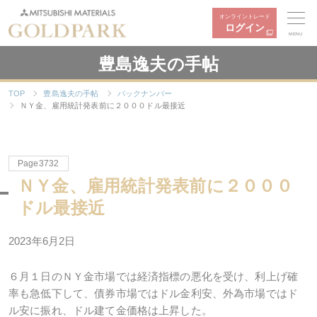
オンライントレード
ログイン
MENU
豊島逸夫の手帖
TOP
豊島逸夫の手帖
バックナンバー
ＮＹ金、雇用統計発表前に２０００ドル最接近
Page3732
ＮＹ金、雇用統計発表前に２０００
ドル最接近
2023年6月2日
６月１日のＮＹ金市場では経済指標の悪化を受け、利上げ確
率も急低下して、債券市場ではドル金利安、外為市場ではド
ル安に振れ、ドル建て金価格は上昇した。