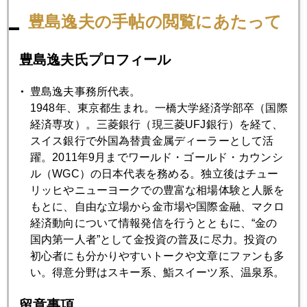
シントラで主要中央銀行フォーラム
豊島逸夫の手帖の閲覧にあたって
豊島逸夫氏プロフィール
2023年06月28日
ワグネルの資金源はアフリカ産金か
豊島逸夫事務所代表。
1948年、東京都生まれ。一橋大学経済学部卒（国際
2023年06月27日
経済専攻）。三菱銀行（現三菱UFJ銀行）を経て、
ロシア内乱、有事の金は動かず
スイス銀行で外国為替貴金属ディーラーとして活
躍。2011年9月までワールド・ゴールド・カウンシ
ル（WGC）の日本代表を務める。独立後はチュー
2023年06月23日
リッヒやニューヨークでの豊富な相場体験と人脈を
国際金価格、１９１０ドル台まで急落
もとに、自由な立場から金市場や国際金融、マクロ
経済動向について情報発信を行うとともに、“金の
国内第一人者”として金投資の普及に尽力。投資の
2023年06月22日
初心者にも分かりやすいトークや文章にファンも多
パウエル氏議会証言の顛末、逆イールドが加速
い。得意分野はスキー系、鮨スイーツ系、温泉系。
留意事項