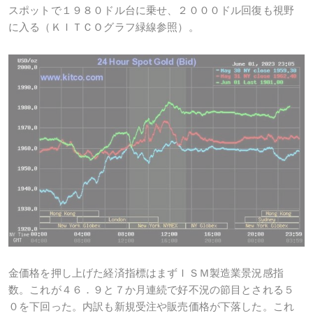
スポットで１９８０ドル台に乗せ、２０００ドル回復も視野
に入る（ＫＩＴＣＯグラフ緑線参照）。
金価格を押し上げた経済指標はまずＩＳＭ製造業景況感指
数。これが４６．９と７か月連続で好不況の節目とされる５
０を下回った。内訳も新規受注や販売価格が下落した。これ