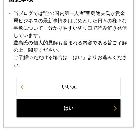
2023年06月21日
ＮＹ金、急落、焦点はパウエル議会証言に
当ブログでは“金の国内第一人者”豊島逸夫氏が貴金
属ビジネスの最新事情をはじめとした日々の様々な
事象について、分かりやすい切り口で読み解き発信
2023年06月20日
しています。
円建て金価格、１万円視野、売る人、買う人
豊島氏の個人的見解も含まれる内容である旨ご了解
の上、閲覧ください。
ご了解いただける場合は「はい」よりお進みくださ
2023年06月16日
い。
ＦＯＭＣ後、金価格上昇のワケ
2023年06月14日
いいえ
日本株爆上げ、ヘッジの金も重要度増す
はい
2023年06月13日
米カリスマ、金１０～１５％保有推奨