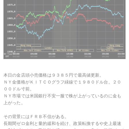
本日の金店頭小売価格は９３８５円で最高値更新。
ＮＹ金価格がＫＩＴＣＯグラフ緑線で１９８０ドル台。２０
００ドル寸前。
ＮＹ市場では米国銀行不安一服で株が上がっているのに金も
上がった。
その背景にはＦＲＢ不信がある。
長期間ゼロ金利と量的緩和を続け、政策転換するや史上最速