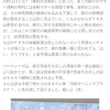
の利上げとＱＴ（量的引き締め）に走った。多くの銀行がマネ
ー過剰の時代には余剰マネーを国債で保有。金利が上がれ
ば、その保有国債の価値がみるみる下落して、銀行の財務諸
表が悪化することは目に見えていた。にもかかわらずＦＲＢ
は座視するのみ。銀行に対する規制強化にやっと動き始めた
が、これはこれで銀行の融資基準が厳格になり貸し渋りが生
じて、結局景気が悪化する。
もはやＦＲＢの金融政策は信じられないという市場センチメ
ントが強くなっているので、銀行危機一服と言われても「は
い、そうですか」と金市場は素直に受け止められない。
バークレーズは、銀行預金引き出しの津波の第一波は破綻に
より起きたが、第二波は預金者の不安感で預金引き出しの話
がＳＮＳで瞬時に拡散されると予測。
そんな話を今朝７時からのＢＳテレ東「日経モーニングプラ
スＦＴ」に生出演して語りました。眠いよ（笑）。