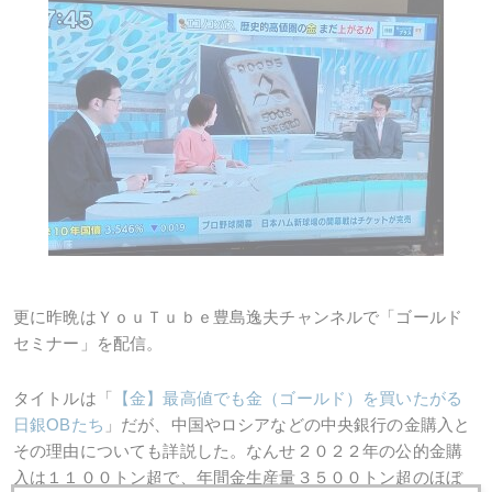
更に昨晩はＹｏｕＴｕｂｅ豊島逸夫チャンネルで「ゴールド
セミナー」を配信。
タイトルは「
【金】最高値でも金（ゴールド）を買いたがる
日銀
OB
たち
」だが、中国やロシアなどの中央銀行の金購入と
その理由についても詳説した。なんせ２０２２年の公的金購
入は１１００トン超で、年間金生産量３５００トン超のほぼ