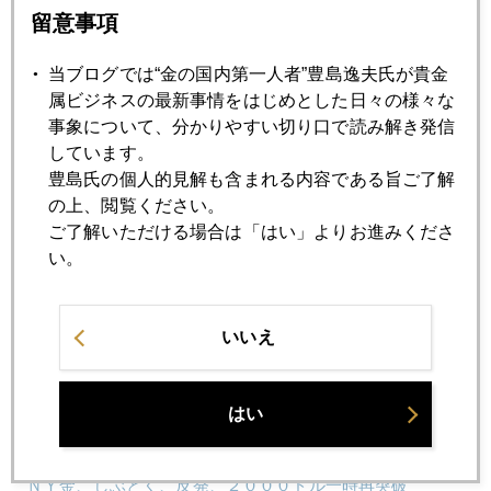
留意事項
2023年03月30日
当ブログでは“金の国内第一人者”豊島逸夫氏が貴金
金は今売った方が良いのか
属ビジネスの最新事情をはじめとした日々の様々な
事象について、分かりやすい切り口で読み解き発信
しています。
2023年03月29日
豊島氏の個人的見解も含まれる内容である旨ご了解
ＳＶＢ、預金の８割が流出、健全性テストも免除の衝撃
の上、閲覧ください。
ご了解いただける場合は「はい」よりお進みくださ
2023年03月28日
い。
最高値でも金を買いたがる日銀ＯＢたち
いいえ
2023年03月27日
ＮＹ金、急騰後、急落、円高進行
はい
2023年03月24日
ＮＹ金、しぶとく、反発、２０００ドル一時再突破