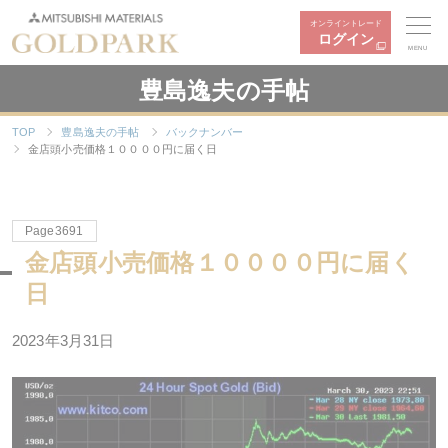
オンライントレード
ログイン
MENU
豊島逸夫の手帖
TOP
豊島逸夫の手帖
バックナンバー
金店頭小売価格１００００円に届く日
Page3691
金店頭小売価格１００００円に届く
日
2023年
3
月
31
日