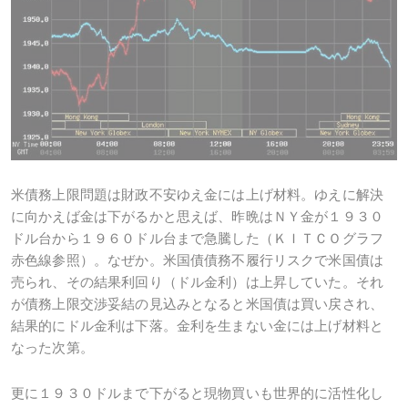
米債務上限問題は財政不安ゆえ金には上げ材料。ゆえに解決
に向かえば金は下がるかと思えば、昨晩はＮＹ金が１９３０
ドル台から１９６０ドル台まで急騰した（ＫＩＴＣＯグラフ
赤色線参照）。なぜか。米国債債務不履行リスクで米国債は
売られ、その結果利回り（ドル金利）は上昇していた。それ
が債務上限交渉妥結の見込みとなると米国債は買い戻され、
結果的にドル金利は下落。金利を生まない金には上げ材料と
なった次第。
更に１９３０ドルまで下がると現物買いも世界的に活性化し