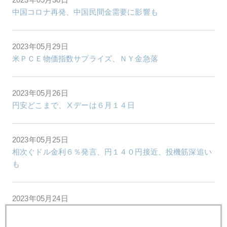
中国コロナ再発、中国民間金需要に影響も
2023年05月29日
米ＰＣＥ物価指数サプライズ、ＮＹ金急落
2023年05月26日
円安どこまで、Ⅹデーは６月１４日
2023年05月25日
相次ぐドル金利６％発言、円１４０円接近、投機筋深追い
も
2023年05月24日
米債務上限、金市場の視点では「大事なし」