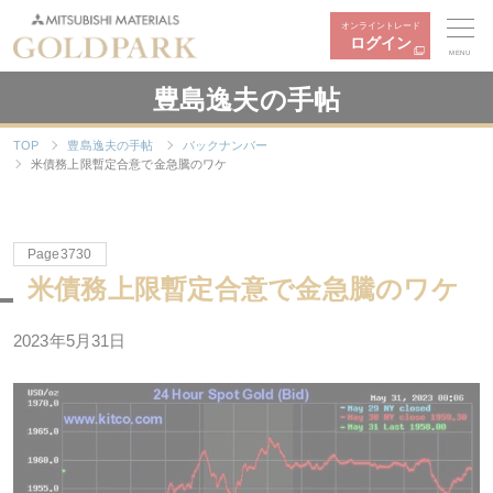
オンライントレード
ログイン
MENU
豊島逸夫の手帖
TOP
豊島逸夫の手帖
バックナンバー
米債務上限暫定合意で金急騰のワケ
Page3730
米債務上限暫定合意で金急騰のワケ
2023年5月31日