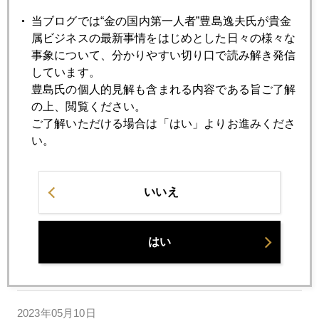
当ブログでは“金の国内第一人者”豊島逸夫氏が貴金
2023年05月16日
属ビジネスの最新事情をはじめとした日々の様々な
米国債務上限問題、金市場の反応はどうなるか
事象について、分かりやすい切り口で読み解き発信
しています。
豊島氏の個人的見解も含まれる内容である旨ご了解
2023年05月15日
の上、閲覧ください。
日本軍全滅のガダルカナル、今や米中対立の防衛線に
ご了解いただける場合は「はい」よりお進みくださ
い。
2023年05月12日
国際金価格、やや下振れ、調整中
いいえ
2023年05月11日
はい
ＣＰＩ４．９％、インフレ抑制と銀行危機回避は両立する
か
2023年05月10日