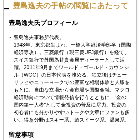
豊島逸夫の手帖の閲覧にあたって
2023年05月23日
株高３３年ぶり、物価高４１年ぶり
豊島逸夫氏プロフィール
豊島逸夫事務所代表。
2023年05月22日
1948年、東京都生まれ。一橋大学経済学部卒（国際
パウエル議長のひと言で金反転、米利上げ観測も迷走
経済専攻）。三菱銀行（現三菱UFJ銀行）を経て、
スイス銀行で外国為替貴金属ディーラーとして活
躍。2011年9月までワールド・ゴールド・カウンシ
2023年05月19日
ル（WGC）の日本代表を務める。独立後はチュー
国際金価格、下値模索へ
リッヒやニューヨークでの豊富な相場体験と人脈を
もとに、自由な立場から金市場や国際金融、マクロ
2023年05月18日
経済動向について情報発信を行うとともに、“金の
国際金価格に短期的下落圧力
国内第一人者”として金投資の普及に尽力。投資の
初心者にも分かりやすいトークや文章にファンも多
い。得意分野はスキー系、鮨スイーツ系、温泉系。
2023年05月17日
国際金価格２０００ドル割れ
留意事項