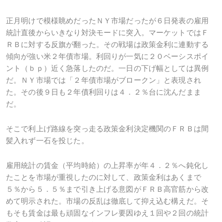
正月明けで模様眺めだったＮＹ市場だったが６日発表の雇用
統計直後からいきなり対決モードに突入。マーケットではＦ
ＲＢに対する反旗が翻った。その戦場は政策金利に連動する
傾向が強い米２年債市場。利回りが一気に２０ベーシスポイ
ント（ｂｐ）近く急落したのだ。一日の下げ幅としては異例
だ。ＮＹ市場では「２年債市場がブロークン」と表現され
た。その後９日も２年債利回りは４．２％台に沈んだまま
だ。
そこで利上げ路線を突っ走る政策金利決定機関のＦＲＢは間
髪入れず一石を投じた。
雇用統計の賃金（平均時給）の上昇率が年４．２％へ鈍化し
たことを市場が重視したのに対して、政策金利はあくまで
５％から５．５％まで引き上げる意図がＦＲＢ高官筋から改
めて明示された。市場の反乱は徹底して抑え込む構えだ。そ
もそも賃金は最も頑固なインフレ要因ゆえ１回や２回の統計