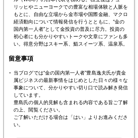
リッヒやニューヨークでの豊富な相場体験と人脈を
2023年01月30日
もとに、自由な立場から金市場や国際金融、マクロ
初心者向け 金とドルの関係
経済動向について情報発信を行うとともに、“金の
国内第一人者”として金投資の普及に尽力。投資の
2023年01月27日
初心者にも分かりやすいトークや文章にファンも多
今こそ原点に戻る時
い。得意分野はスキー系、鮨スイーツ系、温泉系。
留意事項
2023年01月26日
金現物小売価格が１万円になる日
当ブログでは“金の国内第一人者”豊島逸夫氏が貴金
属ビジネスの最新事情をはじめとした日々の様々な
事象について、分かりやすい切り口で読み解き発信
2023年01月25日
しています。
国内金価格史上最高値更新
豊島氏の個人的見解も含まれる内容である旨ご了解
の上、閲覧ください。
ご了解いただける場合は「はい」よりお進みくださ
2023年01月24日
い。
中国ゼロコロナ撤廃、金への影響