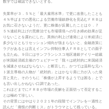
数字では確認できないとする。
失業率が３．５％と「最大雇用水準」で更に改善したことも
４％半ばまでの悪化による労働市場鎮静化を見込むＦＲＢは
お気に召さないようだ。更に株価が反騰したことは０．７
５％連続利上げの荒療治でも市場環境への引き締め効果が足
りないことを露わにした。異例の利上げ連発により米経済に
多少なりともリセッション傾向が強まらないと、金融政策に
ラグがあるとは言えインフレ抑制仕事人ＦＲＢとしての面子
も立たぬ。９日にはサンフランシスコ地区連銀デイリー総裁
が米国経済紙主催のウェビナーで「我々は絶対的に米国経済
を減速させねばならない」と断言した。かつては温和な元ハ
ト派主導格の人物が「絶対的」とはかなり肩に力が入った発
言と見た。そのうちに「株価が上昇するようでは困る」とで
も言い出しかねない口調であった。
これほどまでにＦＲＢが市場の見解を正面切って否定するこ
とは極めて珍しい。
その背景にはやはり２０２１年の段階でインフレを一過性と
読んだ「痛恨の判断ミス」がトラウマとして残っている。