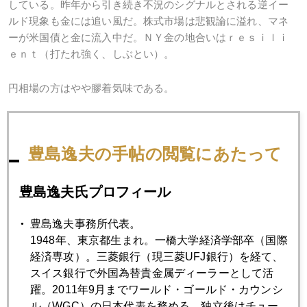
している。昨年から引き続き不況のシグナルとされる逆イー
ルド現象も金には追い風だ。株式市場は悲観論に溢れ、マネ
ーが米国債と金に流入中だ。ＮＹ金の地合いはｒｅｓｉｌｉ
ｅｎｔ（打たれ強く、しぶとい）。
円相場の方はやや膠着気味である。
豊島逸夫の手帖の閲覧にあたって
2023年
1月
2月
3月
4月
5月
6月
豊島逸夫氏プロフィール
7月
8月
9月
10月
11月
12月
豊島逸夫事務所代表。
1948年、東京都生まれ。一橋大学経済学部卒（国際
経済専攻）。三菱銀行（現三菱UFJ銀行）を経て、
2023年01月31日
スイス銀行で外国為替貴金属ディーラーとして活
いよいよＦＯＭＣ、今回の勘所
躍。2011年9月までワールド・ゴールド・カウンシ
ル（WGC）の日本代表を務める。独立後はチュー