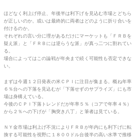
ほどなく利上げ停止、年後半は利下げを見込む市場とどちら
が正しいのか。或いは最終的に両者はどのように折り合いを
付けるのか。
それぞれの言い分に理があるだけにマーケットも「ＦＲＢを
疑え派」と「ＦＲＢには逆らうな派」が真っ二つに割れてい
る。
場合によってはこの論戦が年央まで続く可能性も否定できな
い。
まずは今週１２日発表の米ＣＰＩに注目が集まる。概ね年率
６％台への下落を見込むが「下落せずのサプライズ」にも市
場は身構えている。
今後のＣＰＩ下落トレンドだが年率５％（コアで年率４％）
から２％への下げが「胸突き八丁」と筆者は見ている。
ＮＹ金市場は利上げ不況によりＦＲＢが年内にも利下げに転
換する可能性を視野に１８００ドル台後半の高い水準で推移