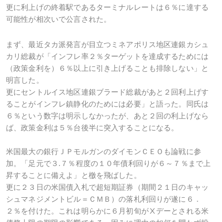
更に利上げの終着駅であるターミナルレートは６％に達する
可能性が相次いで公言された。
まず、最近タカ派発言が目立つミネアポリス地区連銀カシュ
カリ総裁が「インフレ率２％ターゲットを達成するためには
（政策金利を）６％以上に引き上げることも排除しない」と
明言した。
更にセントルイス地区連銀ブラード総裁があと２回利上げす
ることがインフレ鎮静化のためには必要」と語った。同氏は
６％という数字は明示しなかったが、あと２回の利上げなら
ば、政策金利は５％台後半に突入することになる。
米国最大の銀行ＪＰモルガンのダイモンＣＥＯも論戦に参
加。「足元で３.７％程度の１０年債利回りが６～７％まで上
昇することに備えよ」と檄を飛ばした。
更に２３日の米国債入札で超短期証券（期間２１日のキャッ
シュマネジメントビル＝ＣＭＢ）の落札利回りが遂に６．
２％を付けた。これは明らかに６月初旬がⅩデーとされる米