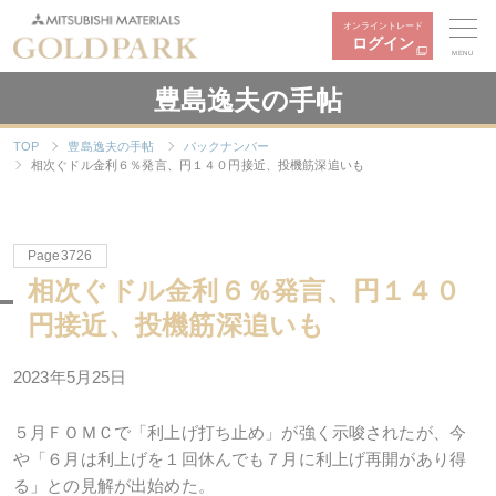
オンライントレード
ログイン
MENU
豊島逸夫の手帖
TOP
豊島逸夫の手帖
バックナンバー
相次ぐドル金利６％発言、円１４０円接近、投機筋深追いも
Page3726
相次ぐドル金利６％発言、円１４０
円接近、投機筋深追いも
2023年5月25日
５月ＦＯＭＣで「利上げ打ち止め」が強く示唆されたが、今
や「６月は利上げを１回休んでも７月に利上げ再開があり得
る」との見解が出始めた。