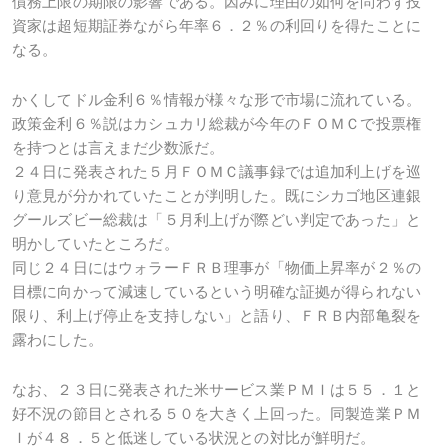
債務上限の期限の影響である。因みに理由の如何を問わず投
資家は超短期証券ながら年率６．２％の利回りを得たことに
なる。
かくしてドル金利６％情報が様々な形で市場に流れている。
政策金利６％説はカシュカリ総裁が今年のＦＯＭＣで投票権
を持つとは言えまだ少数派だ。
２４日に発表された５月ＦＯＭＣ議事録では追加利上げを巡
り意見が分かれていたことが判明した。既にシカゴ地区連銀
グールズビー総裁は「５月利上げが際どい判定であった」と
明かしていたところだ。
同じ２４日にはウォラーＦＲＢ理事が「物価上昇率が２％の
目標に向かって減速しているという明確な証拠が得られない
限り、利上げ停止を支持しない」と語り、ＦＲＢ内部亀裂を
露わにした。
なお、２３日に発表された米サービス業ＰＭＩは５５．１と
好不況の節目とされる５０を大きく上回った。同製造業ＰＭ
Ｉが４８．５と低迷している状況との対比が鮮明だ。