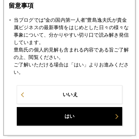
2023年05月24日
留意事項
米債務上限、金市場の視点では「大事なし」
当ブログでは“金の国内第一人者”豊島逸夫氏が貴金
属ビジネスの最新事情をはじめとした日々の様々な
2023年05月23日
事象について、分かりやすい切り口で読み解き発信
株高３３年ぶり、物価高４１年ぶり
しています。
豊島氏の個人的見解も含まれる内容である旨ご了解
の上、閲覧ください。
2023年05月22日
ご了解いただける場合は「はい」よりお進みくださ
パウエル議長のひと言で金反転、米利上げ観測も迷走
い。
2023年05月19日
いいえ
国際金価格、下値模索へ
はい
2023年05月18日
国際金価格に短期的下落圧力