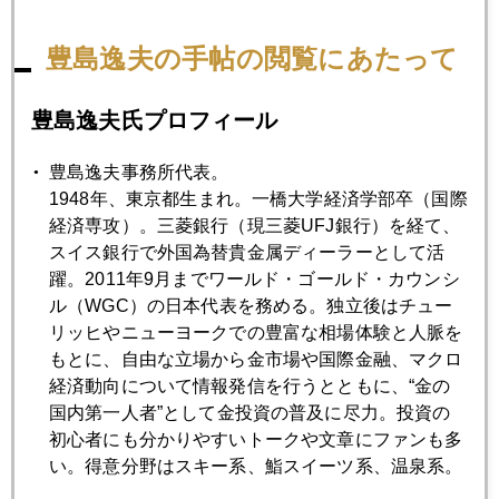
豊島逸夫の手帖の閲覧にあたって
2023年05月30日
中国コロナ再発、中国民間金需要に影響も
豊島逸夫氏プロフィール
豊島逸夫事務所代表。
2023年05月29日
1948年、東京都生まれ。一橋大学経済学部卒（国際
米ＰＣＥ物価指数サプライズ、ＮＹ金急落
経済専攻）。三菱銀行（現三菱UFJ銀行）を経て、
スイス銀行で外国為替貴金属ディーラーとして活
躍。2011年9月までワールド・ゴールド・カウンシ
2023年05月26日
ル（WGC）の日本代表を務める。独立後はチュー
円安どこまで、Ⅹデーは６月１４日
リッヒやニューヨークでの豊富な相場体験と人脈を
もとに、自由な立場から金市場や国際金融、マクロ
2023年05月25日
経済動向について情報発信を行うとともに、“金の
相次ぐドル金利６％発言、円１４０円接近、投機筋深追い
国内第一人者”として金投資の普及に尽力。投資の
も
初心者にも分かりやすいトークや文章にファンも多
い。得意分野はスキー系、鮨スイーツ系、温泉系。