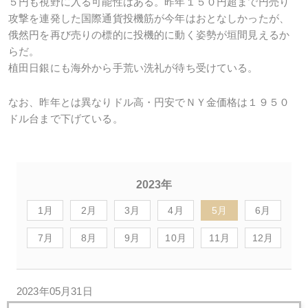
５円も視野に入る可能性はある。昨年１５０円超まで円売り
攻撃を連発した国際通貨投機筋が今年はおとなしかったが、
俄然円を再び売りの標的に投機的に動く姿勢が垣間見えるか
らだ。
植田日銀にも海外から手荒い洗礼が待ち受けている。
なお、昨年とは異なりドル高・円安でＮＹ金価格は１９５０
ドル台まで下げている。
2023年
1月
2月
3月
4月
5月
6月
7月
8月
9月
10月
11月
12月
2023年05月31日
米債務上限暫定合意で金急騰のワケ