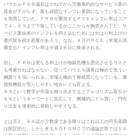
パウエルＦＲＢ議長はかねてから労働集約的なサービス業の
賃金が下がらず、最も頑固なインフレ要因になっていること
を危惧していた。ＦＲＢが重視するＰＣＥインフレ率はコア
で４．６％まで下落しているがここからが胸突き八丁だ。サ
ービス業由来のインフレを抑え込むためにはやはり利上げの
選択肢を残す必要があろう。なお、４月のＰＣＥ（米個人消
費支出）インフレ率は今週２６日に発表される。
但し、ＦＲＢは更なる利上げが地銀危機を悪化させるリスク
も考慮せねばならない。従ってパウエル議長は極めて危うい
綱渡りを強いられる。市場も極めて神経質になっている。通
貨投機筋が荒らしやすい地合いとも言える。
６％という数字が市場を独り歩きするとアルゴリズム取引が
６％というキーワードに反応して、機械的にドル買い・円売
り注文を連射的に発動しやすくなる。
とは言え、６％説が少数派である限りはこれ以上の円安基調
は限定的だ。しかし来る６月ＦＯＭＣでの議論次第では１４