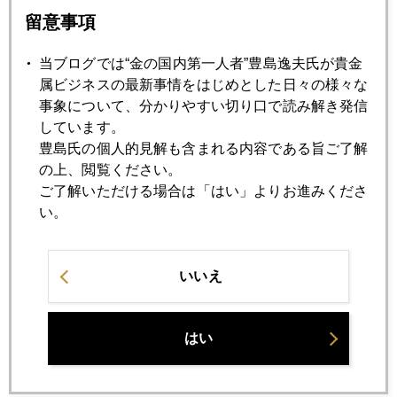
留意事項
2023年01月24日
当ブログでは“金の国内第一人者”豊島逸夫氏が貴金
中国ゼロコロナ撤廃、金への影響
属ビジネスの最新事情をはじめとした日々の様々な
事象について、分かりやすい切り口で読み解き発信
しています。
2023年01月23日
豊島氏の個人的見解も含まれる内容である旨ご了解
「プライベート」にご用心
の上、閲覧ください。
ご了解いただける場合は「はい」よりお進みくださ
い。
2023年01月19日
日銀は動かず、ＦＲＢはダメ押し利上げに動く
いいえ
2023年01月18日
今日は注目の日銀会合、円建て金価格乱高下に要注意
はい
2023年01月17日