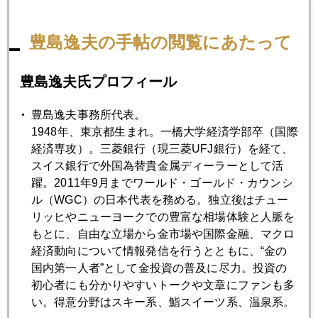
2023年01月31日
豊島逸夫の手帖の閲覧にあたって
いよいよＦＯＭＣ、今回の勘所
豊島逸夫氏プロフィール
2023年01月30日
豊島逸夫事務所代表。
初心者向け 金とドルの関係
1948年、東京都生まれ。一橋大学経済学部卒（国際
経済専攻）。三菱銀行（現三菱UFJ銀行）を経て、
スイス銀行で外国為替貴金属ディーラーとして活
2023年01月27日
躍。2011年9月までワールド・ゴールド・カウンシ
今こそ原点に戻る時
ル（WGC）の日本代表を務める。独立後はチュー
リッヒやニューヨークでの豊富な相場体験と人脈を
2023年01月26日
もとに、自由な立場から金市場や国際金融、マクロ
金現物小売価格が１万円になる日
経済動向について情報発信を行うとともに、“金の
国内第一人者”として金投資の普及に尽力。投資の
初心者にも分かりやすいトークや文章にファンも多
2023年01月25日
い。得意分野はスキー系、鮨スイーツ系、温泉系。
国内金価格史上最高値更新