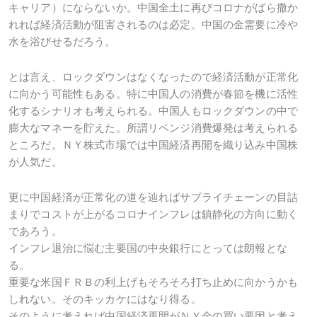
キャリア）にならないか。中国全土に再びコロナがばら撒か
れれば経済活動が阻害されるのは必定。中国の金需要に冷や
水を浴びせるだろう。
とは言え、ロックダウンはなくなったので経済活動が正常化
に向かう可能性もある。特に中国人の消費が春節を機に活性
化するシナリオも考えられる。中国人もロックダウンの中で
膨大なマネーを貯えた。所謂リベンジ消費爆発は考えられる
ところだ。ＮＹ株式市場では中国経済再開を織り込み中国株
が人気だ。
更に中国経済が正常化の道を辿ればサプライチェーンの目詰
まりでコストが上がるコロナインフレは鎮静化の方向に動く
であろう。
インフレ退治に悩む主要国の中央銀行にとっては朗報とな
る。
重要な米国ＦＲＢの利上げもそろそろ打ち止めに向かうかも
しれない。そのキッカケにはなり得る。
そのように考えれば中国経済再開がＮＹ金の買い要因と考え