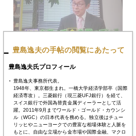
豊島逸夫の手帖の閲覧にあたって
せめて５分間の時間枠がもらえればかなり分かりやすく説明
豊島逸夫氏プロフィール
できるのだけどね～。地上波で５分は余程大きなテーマでな
ければダメだね。
豊島逸夫事務所代表。
1948年、東京都生まれ。一橋大学経済学部卒（国際
経済専攻）。三菱銀行（現三菱UFJ銀行）を経て、
スイス銀行で外国為替貴金属ディーラーとして活
2023年
躍。2011年9月までワールド・ゴールド・カウンシ
1月
2月
3月
4月
5月
6月
ル（WGC）の日本代表を務める。独立後はチュー
リッヒやニューヨークでの豊富な相場体験と人脈を
7月
8月
9月
10月
11月
12月
もとに、自由な立場から金市場や国際金融、マクロ