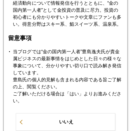
経済動向について情報発信を行うとともに、“金の
国内第一人者”として金投資の普及に尽力。投資の
2023年09月29日
初心者にも分かりやすいトークや文章にファンも多
国際金価格続落
い。得意分野はスキー系、鮨スイーツ系、温泉系。
留意事項
2023年09月28日
国際金価格、１８７０ドル台まで急落
当ブログでは“金の国内第一人者”豊島逸夫氏が貴金
属ビジネスの最新事情をはじめとした日々の様々な
事象について、分かりやすい切り口で読み解き発信
2023年09月27日
しています。
１５０円接近、介入を歓迎する海外勢
豊島氏の個人的見解も含まれる内容である旨ご了解
の上、閲覧ください。
ご了解いただける場合は「はい」よりお進みくださ
2023年09月26日
い。
米国債４．５％、ギリシャ国債４．２％、これも逆イール
ド？
いいえ
2023年09月25日