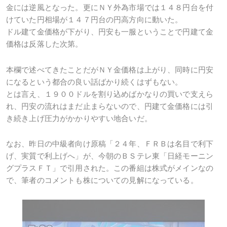
金には逆風となった。更にＮＹ外為市場では１４８円台を付
けていた円相場が１４７円台の円高方向に動いた。
ドル建て金価格が下がり、円安も一服ということで円建て金
価格は反落した次第。
本欄で述べてきたことだがＮＹ金価格は上がり、同時に円安
になるという都合の良い話ばかり続くはずもない。
とは言え、１９００ドルを割り込めばかなりの買いで支えら
れ、円安の流れはまだ止まらないので、円建て金価格には引
き続き上げ圧力がかかりやすい地合いだ。
なお、昨日の中級者向け原稿「２４年、ＦＲＢは名目で利下
げ、実質で利上げへ」が、今朝のＢＳテレ東「日経モーニン
グプラスＦＴ」で引用された。この番組は株式がメインなの
で、筆者のコメントも株についての見解になっている。