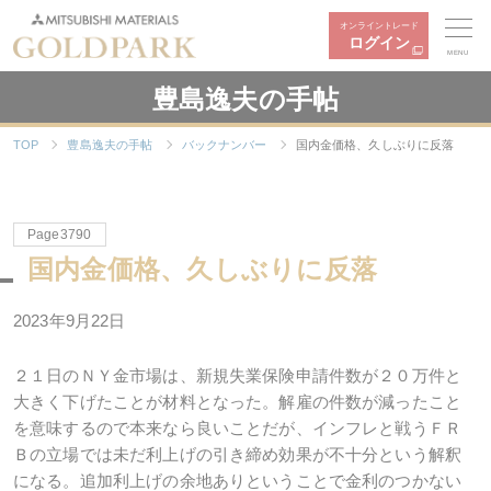
オンライントレード
ログイン
MENU
豊島逸夫の手帖
TOP
豊島逸夫の手帖
バックナンバー
国内金価格、久しぶりに反落
Page3790
国内金価格、久しぶりに反落
2023年9月22日
２１日のＮＹ金市場は、新規失業保険申請件数が２０万件と
大きく下げたことが材料となった。解雇の件数が減ったこと
を意味するので本来なら良いことだが、インフレと戦うＦＲ
Ｂの立場では未だ利上げの引き締め効果が不十分という解釈
になる。追加利上げの余地ありということで金利のつかない