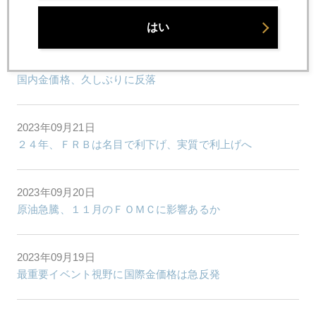
日銀会合、ＮＹ市場の注目は、日本勢の米国債売却
はい
2023年09月22日
国内金価格、久しぶりに反落
2023年09月21日
２４年、ＦＲＢは名目で利下げ、実質で利上げへ
2023年09月20日
原油急騰、１１月のＦＯＭＣに影響あるか
2023年09月19日
最重要イベント視野に国際金価格は急反発