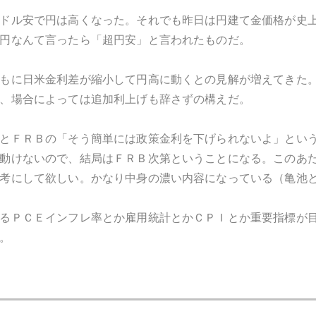
ドル安で円は高くなった。それでも昨日は円建て金価格が史
円なんて言ったら「超円安」と言われたものだ。
もに日米金利差が縮小して円高に動くとの見解が増えてきた
、場合によっては追加利上げも辞さずの構えだ。
とＦＲＢの「そう簡単には政策金利を下げられないよ」とい
動けないので、結局はＦＲＢ次第ということになる。このあ
考にして欲しい。かなり中身の濃い内容になっている（亀池
るＰＣＥインフレ率とか雇用統計とかＣＰＩとか重要指標が
。