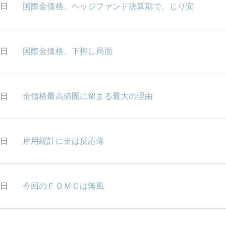
9日
国際金価格、ヘッジファンド決算期で、じり安
8日
国際金価格、下押し局面
7日
金価格最高値圏に留まる最大の理由
6日
雇用統計に金は反応薄
2日
今回のＦＯＭＣは無風