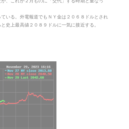
たが、これが２月ものに「交代」する時期と重なっ
っている。外電報道でもＮＹ金は２０６８ドルとされ
ると史上最高値２０８９ドルに一気に接近する。