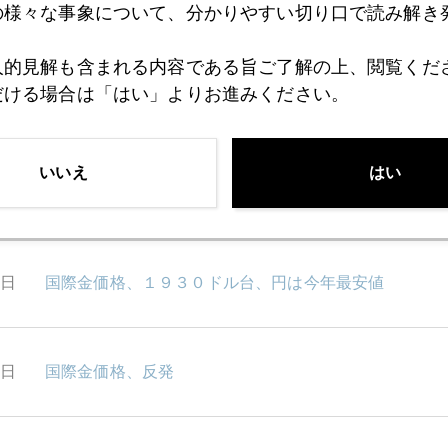
の様々な事象について、分かりやすい切り口で読み解き
7日
ＮＹ金、いきなり２０００ドル再接近
人的見解も含まれる内容である旨ご了解の上、閲覧くだ
だける場合は「はい」よりお進みください。
6日
金価格の現状と今後
いいえ
はい
5日
ＣＰＩ下振れ、ドル建て金は急騰、外為は円高
3日
国際金価格、１９３０ドル台、円は今年最安値
0日
国際金価格、反発