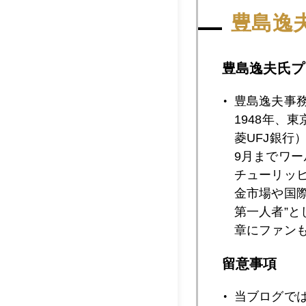
2023年
豊島逸
豊島逸夫氏プ
2023年11月3
豊島逸夫事
1948年、
2023年11月2
菱UFJ銀行
9月までワ
チューリッ
金市場や国
2023年11月2
第一人者”
章にファン
2023年11月2
留意事項
当ブログで