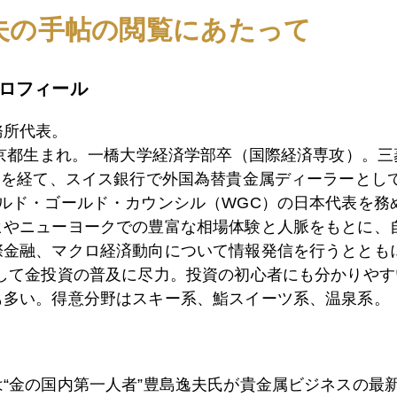
1月
2月
3月
4月
5月
6月
7月
夫の手帖の閲覧にあたって
ロフィール
0日
ＮＹ金、史上最高値接近のカラクリ
務所代表。
東京都生まれ。一橋大学経済学部卒（国際経済専攻）。
9日
ＮＹ金、２０４０ドル台へ、上放れ
）を経て、スイス銀行で外国為替貴金属ディーラーとして
ールド・ゴールド・カウンシル（WGC）の日本代表を務
ヒやニューヨークでの豊富な相場体験と人脈をもとに、
際金融、マクロ経済動向について情報発信を行うとともに
8日
国際金価格、２０１０ドル突破
として金投資の普及に尽力。投資の初心者にも分かりやす
も多い。得意分野はスキー系、鮨スイーツ系、温泉系。
2日
金、一時２０００ドル突破
は“金の国内第一人者”豊島逸夫氏が貴金属ビジネスの最