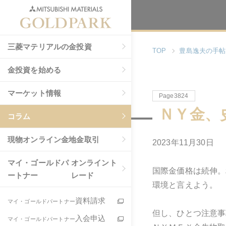
三菱マテリアルの金投資
TOP
豊島逸夫の手帖
金投資を始める
マーケット情報
Page3824
ＮＹ金、
コラム
現物
オンライン金地金取引
2023年11月30日
マイ・ゴールドパ
オンライント
国際金価格は続伸。
ートナー
レード
環境と言えよう。
資料請求
マイ・ゴールドパートナー
但し、ひとつ注意事
入会申込
マイ・ゴールドパートナー