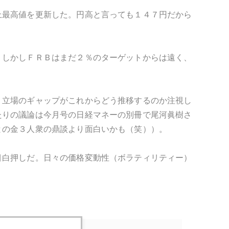
上最高値を更新した。円高と言っても１４７円だから
。しかしＦＲＢはまだ２％のターゲットからは遠く、
う立場のギャップがこれからどう推移するのか注視し
たりの議論は今月号の日経マネーの別冊で尾河眞樹さ
との金３人衆の鼎談より面白いかも（笑））。
目白押しだ。日々の価格変動性（ボラティリティー）