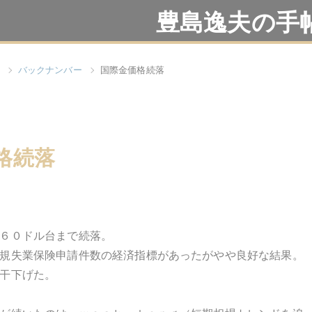
豊島逸夫の手
バックナンバー
国際金価格続落
格続落
６０ドル台まで続落。
規失業保険申請件数の経済指標があったがやや良好な結果。
干下げた。