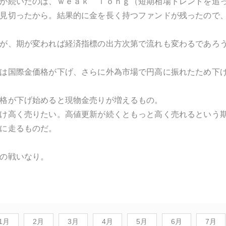
が続いたのは、ｗｅａｋ ｌｏｎｇ（短期相場トレンドを追
見切ったから。結果的に金を長く持つファンドが残ったので
が、期が変われば経済指標の出方次第で流れも変わるであろ
は国際金価格が下げ、さらに外為市場で円高に振れたため下
格が下げ始めると現物金売りが増えるもの。
け高く売りたい。高値更新が続くともっと高く売れるという
に走るものだ。
の戦いなり。
1月
2月
3月
4月
5月
6月
7月