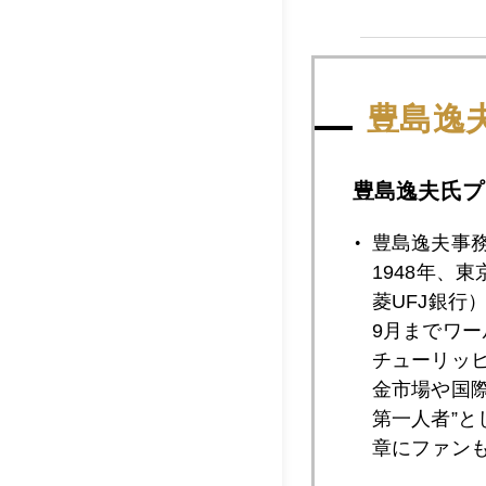
2023年09月2
豊島逸
2023年09月2
豊島逸夫氏プ
豊島逸夫事
1948年、
2023年09月2
菱UFJ銀行
9月までワ
チューリッ
2023年09月1
金市場や国
第一人者”
章にファン
2023年09月1