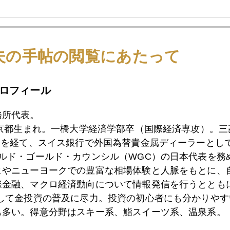
2日
国内金価格、久しぶりに反落
夫の手帖の閲覧にあたって
1日
２４年、ＦＲＢは名目で利下げ、実質で利上げへ
ロフィール
務所代表。
東京都生まれ。一橋大学経済学部卒（国際経済専攻）。
0日
原油急騰、１１月のＦＯＭＣに影響あるか
）を経て、スイス銀行で外国為替貴金属ディーラーとして
ールド・ゴールド・カウンシル（WGC）の日本代表を務
ヒやニューヨークでの豊富な相場体験と人脈をもとに、
9日
最重要イベント視野に国際金価格は急反発
際金融、マクロ経済動向について情報発信を行うとともに
として金投資の普及に尽力。投資の初心者にも分かりやす
も多い。得意分野はスキー系、鮨スイーツ系、温泉系。
4日
米消費者物価指数発表、サプライズなし