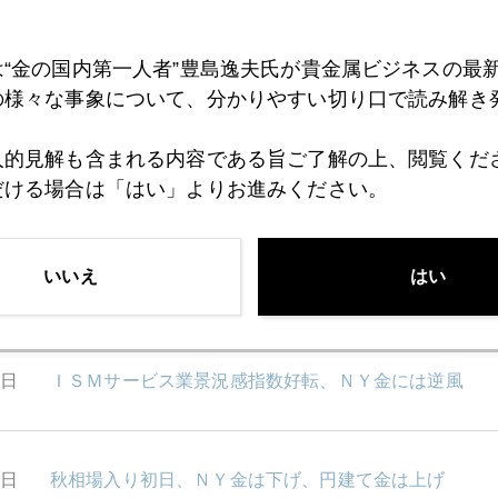
は“金の国内第一人者”豊島逸夫氏が貴金属ビジネスの最
3日
ロンドン金市場の地盤低下
の様々な事象について、分かりやすい切り口で読み解き
人的見解も含まれる内容である旨ご了解の上、閲覧くだ
1日
凍土融解現象、隠れた金鉱脈あるか
だける場合は「はい」よりお進みください。
いいえ
はい
8日
国内は金売戻しラッシュ
7日
ＩＳＭサービス業景況感指数好転、ＮＹ金には逆風
6日
秋相場入り初日、ＮＹ金は下げ、円建て金は上げ