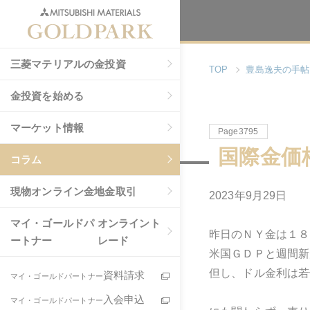
三菱マテリアルの金投資
TOP
豊島逸夫の手帖
金投資を始める
マーケット情報
Page3795
国際金価
コラム
現物
オンライン金地金取引
2023年9月29日
マイ・ゴールドパ
オンライント
昨日のＮＹ金は１８
ートナー
レード
米国ＧＤＰと週間新
但し、ドル金利は若
資料請求
マイ・ゴールドパートナー
入会申込
マイ・ゴールドパートナー