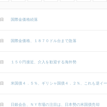
9日
国際金価格続落
8日
国際金価格、１８７０ドル台まで急落
7日
１５０円接近、介入を歓迎する海外勢
6日
米国債４．５％、ギリシャ国債４．２％、これも逆イ
5日
日銀会合、ＮＹ市場の注目は、日本勢の米国債売却