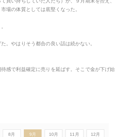
って買い持ちしていた人たち）が、９月期末を控え、
、市場の体質としては底堅くなった。
う。
げた。やはりそう都合の良い話は続かない。
期待感で利益確定に売りを延ばす。そこで金が下げ始
8月
9月
10月
11月
12月