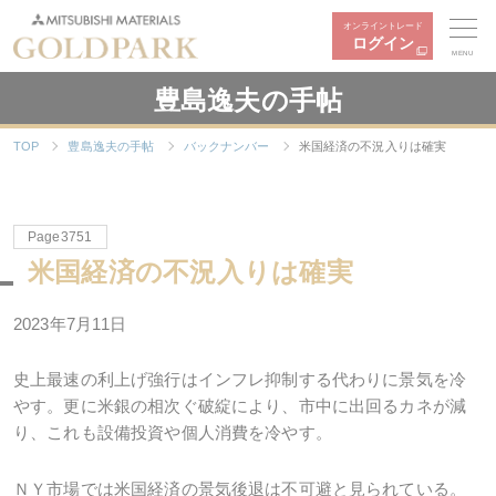
オンライントレード
ログイン
MENU
豊島逸夫の手帖
TOP
豊島逸夫の手帖
バックナンバー
米国経済の不況入りは確実
Page3751
米国経済の不況入りは確実
2023年7月11日
史上最速の利上げ強行はインフレ抑制する代わりに景気を冷
やす。更に米銀の相次ぐ破綻により、市中に出回るカネが減
り、これも設備投資や個人消費を冷やす。
ＮＹ市場では米国経済の景気後退は不可避と見られている。