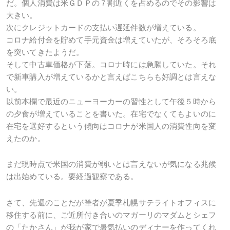
だ。個人消費は米ＧＤＰの７割近くを占めるのでその影響は
大きい。
次にクレジットカードの支払い遅延件数が増えている。
コロナ給付金を貯めて手元資金は増えていたが、そろそろ底
を突いてきたようだ。
そして中古車価格が下落。コロナ時には急騰していた。それ
で新車購入が増えているかと言えばこちらも好調とは言えな
い。
以前本欄で最近のニューヨーカーの習性として午後５時から
の夕食が増えていることを書いた。在宅でなくてもよいのに
在宅を選好するという傾向はコロナが米国人の消費性向を変
えたのか。
まだ現時点で米国の消費が弱いとは言えないが気になる兆候
は出始めている。要経過観察である。
さて、先週のことだが筆者が夏季札幌サテライトオフィスに
移住する前に、ご近所付き合いのマガーリのマダムとシェフ
の「たかさん」が我が家で暑気払いのディナーを作ってくれ