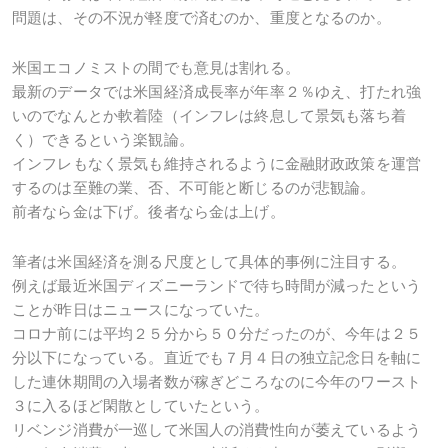
問題は、その不況が軽度で済むのか、重度となるのか。
米国エコノミストの間でも意見は割れる。
最新のデータでは米国経済成長率が年率２％ゆえ、打たれ強
いのでなんとか軟着陸（インフレは終息して景気も落ち着
く）できるという楽観論。
インフレもなく景気も維持されるように金融財政政策を運営
するのは至難の業、否、不可能と断じるのが悲観論。
前者なら金は下げ。後者なら金は上げ。
筆者は米国経済を測る尺度として具体的事例に注目する。
例えば最近米国ディズニーランドで待ち時間が減ったという
ことが昨日はニュースになっていた。
コロナ前には平均２５分から５０分だったのが、今年は２５
分以下になっている。直近でも７月４日の独立記念日を軸に
した連休期間の入場者数が稼ぎどころなのに今年のワースト
３に入るほど閑散としていたという。
リベンジ消費が一巡して米国人の消費性向が萎えているよう