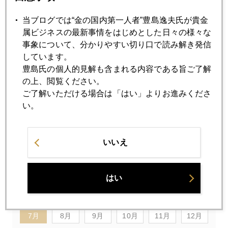
当ブログでは“金の国内第一人者”豊島逸夫氏が貴金
属ビジネスの最新事情をはじめとした日々の様々な
事象について、分かりやすい切り口で読み解き発信
しています。
豊島氏の個人的見解も含まれる内容である旨ご了解
の上、閲覧ください。
ご了解いただける場合は「はい」よりお進みくださ
い。
いいえ
2023年
はい
1月
2月
3月
4月
5月
6月
7月
8月
9月
10月
11月
12月