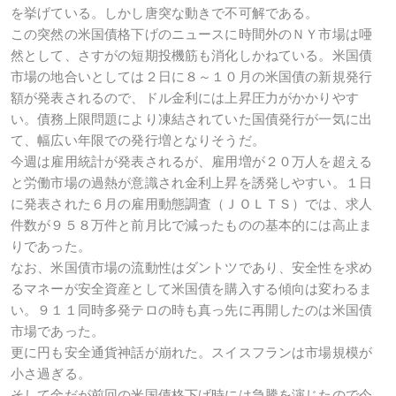
を挙げている。しかし唐突な動きで不可解である。
この突然の米国債格下げのニュースに時間外のＮＹ市場は唖
然として、さすがの短期投機筋も消化しかねている。米国債
市場の地合いとしては２日に８～１０月の米国債の新規発行
額が発表されるので、ドル金利には上昇圧力がかかりやす
い。債務上限問題により凍結されていた国債発行が一気に出
て、幅広い年限での発行増となりそうだ。
今週は雇用統計が発表されるが、雇用増が２０万人を超える
と労働市場の過熱が意識され金利上昇を誘発しやすい。１日
に発表された６月の雇用動態調査（ＪＯＬＴＳ）では、求人
件数が９５８万件と前月比で減ったものの基本的には高止ま
りであった。
なお、米国債市場の流動性はダントツであり、安全性を求め
るマネーが安全資産として米国債を購入する傾向は変わるま
い。９１１同時多発テロの時も真っ先に再開したのは米国債
市場であった。
更に円も安全通貨神話が崩れた。スイスフランは市場規模が
小さ過ぎる。
そして金だが前回の米国債格下げ時には急騰を演じたので今