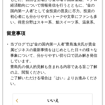
経済動向について情報発信を行うとともに、“金の
2023年08月30日
国内第一人者”として金投資の普及に尽力。投資の
国内金小売価格１万円超え、売りか買いか
初心者にも分かりやすいトークや文章にファンも多
い。得意分野はスキー系、鮨スイーツ系、温泉系。
2023年08月29日
留意事項
国内金小売価格１万円超え
当ブログでは“金の国内第一人者”豊島逸夫氏が貴金
2023年08月28日
属ビジネスの最新事情をはじめとした日々の様々な
パウエル氏「ゼロ回答」、サプライズ無し
事象について、分かりやすい切り口で読み解き発信
しています。
豊島氏の個人的見解も含まれる内容である旨ご了解
2023年08月25日
の上、閲覧ください。
ジャクソンホール中央銀行フォーラム始まる
ご了解いただける場合は「はい」よりお進みくださ
い。
2023年08月23日
トルコが有事の金 大量売却（読売新聞寄稿原文）
いいえ