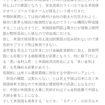
回も上げの要因となろう。安全資産のライバルである米国債
がオウンゴールで金チームが得点という成り行きだ。
中期的展開としては他の格付け会社の動きが注目されよう。
格付け業界も独自の複雑性があるのでライバル機関が即追随
することはなさそうだ。米国財政問題は重大だが債務上限問
題が暫時妥結した後なので切迫感に欠ける。
但し、米国大統領選を控え政治的要因が読み切れないので潜
在的サプライズ性は無視できない。
金市場を見る上では年末にかけ金融政策動向に加え、財政問
題にも目配りする複眼構造が必要となろう。特に格下げによ
る「悪い金利上昇」と米国経済活性化による「良い金利上
昇」を見極める必要があろう。
長期的には米ドル通貨覇権に対抗する中国やロシアという
「対決の構図」は変わらない。とは言え中国は日本に次ぐ米
国債保有大国なので米国債が通貨戦争の武器にもなるのだ
が、中国が米国債を大量に売却すればドル金利急騰で中国も
大損を被ることになる。
そして米国債を保有する「セイホ」「ＧＰＩＦ」の出方もＮ