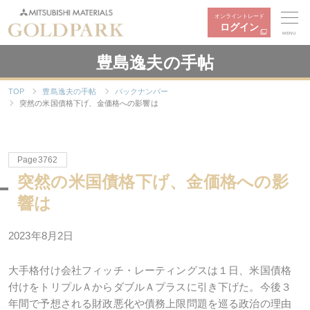
オンライントレード
ログイン
MENU
豊島逸夫の手帖
TOP
豊島逸夫の手帖
バックナンバー
突然の米国債格下げ、金価格への影響は
Page3762
突然の米国債格下げ、金価格への影
響は
2023年8月2日
大手格付け会社フィッチ・レーティングスは１日、米国債格
付けをトリプルＡからダブルＡプラスに引き下げた。今後３
年間で予想される財政悪化や債務上限問題を巡る政治の理由