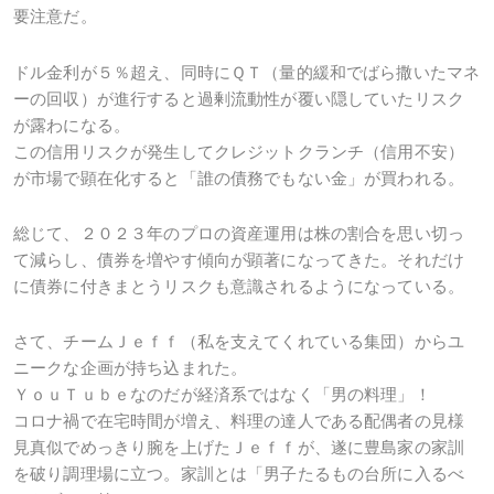
要注意だ。
ドル金利が５％超え、同時にＱＴ（量的緩和でばら撒いたマネ
ーの回収）が進行すると過剰流動性が覆い隠していたリスク
が露わになる。
この信用リスクが発生してクレジットクランチ（信用不安）
が市場で顕在化すると「誰の債務でもない金」が買われる。
総じて、２０２３年のプロの資産運用は株の割合を思い切っ
て減らし、債券を増やす傾向が顕著になってきた。それだけ
に債券に付きまとうリスクも意識されるようになっている。
さて、チームＪｅｆｆ（私を支えてくれている集団）からユ
ニークな企画が持ち込まれた。
ＹｏｕＴｕｂｅなのだが経済系ではなく「男の料理」！
コロナ禍で在宅時間が増え、料理の達人である配偶者の見様
見真似でめっきり腕を上げたＪｅｆｆが、遂に豊島家の家訓
を破り調理場に立つ。家訓とは「男子たるもの台所に入るべ