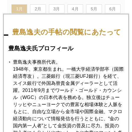
1月
2月
3月
4月
5月
6月
7月
8月
9月
10月
11月
12月
豊島逸夫の手帖の閲覧にあたって
2023年01月31日
豊島逸夫氏プロフィール
いよいよＦＯＭＣ、今回の勘所
豊島逸夫事務所代表。
1948年、東京都生まれ。一橋大学経済学部卒（国際
2023年01月30日
経済専攻）。三菱銀行（現三菱UFJ銀行）を経て、
初心者向け 金とドルの関係
スイス銀行で外国為替貴金属ディーラーとして活
躍。2011年9月までワールド・ゴールド・カウンシ
ル（WGC）の日本代表を務める。独立後はチュー
2023年01月27日
リッヒやニューヨークでの豊富な相場体験と人脈を
今こそ原点に戻る時
もとに、自由な立場から金市場や国際金融、マクロ
経済動向について情報発信を行うとともに、“金の
2023年01月26日
国内第一人者”として金投資の普及に尽力。投資の
金現物小売価格が１万円になる日