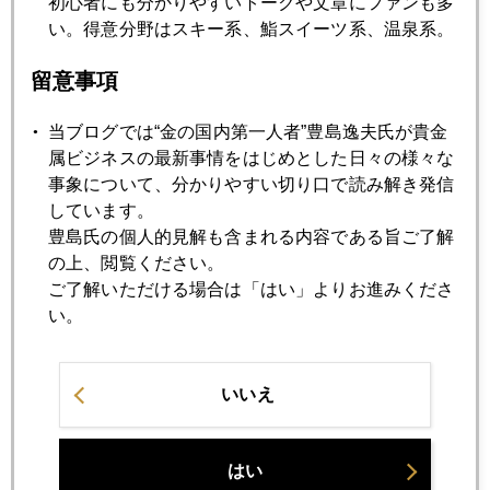
初心者にも分かりやすいトークや文章にファンも多
い。得意分野はスキー系、鮨スイーツ系、温泉系。
2023年01月25日
留意事項
国内金価格史上最高値更新
当ブログでは“金の国内第一人者”豊島逸夫氏が貴金
属ビジネスの最新事情をはじめとした日々の様々な
2023年01月24日
事象について、分かりやすい切り口で読み解き発信
中国ゼロコロナ撤廃、金への影響
しています。
豊島氏の個人的見解も含まれる内容である旨ご了解
の上、閲覧ください。
2023年01月23日
ご了解いただける場合は「はい」よりお進みくださ
「プライベート」にご用心
い。
2023年01月19日
いいえ
日銀は動かず、ＦＲＢはダメ押し利上げに動く
はい
2023年01月18日