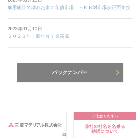
雇用統計で壊れた米２年債市場、ＦＲＢ対市場が正面衝突
2023年01月10日
２０２３年、新年ＮＹ金高騰
バックナンバー