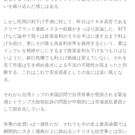
いを織り込んだ感じはある。
しかし民間の利下げ予測に対して、昨日はＦＲＢ高官である
クリーブランド連銀メスター総裁がきっぱり反論した。利下
げなど論外で我々は政策金利が５％台半ばに達するまで利上
げを続け、更にその後も高金利水準を維持するという。要は
インフレを根絶やしにするまで政策金利を下げるつもりはな
いようだ。銀行危機でも利上げ路線は変えていない。それを
見て市場は引き締め過ぎによる不況の可能性が高まったと判
断する。これはこれで安全資産としての金には追い風とな
る。
それから台湾トップの米国訪問で台湾有事が危惧される緊迫
感とトランプ大統領起訴の問題が中期的には市場波乱要因と
して顕在化している。
有事の金買いは一過性だが、それでも今の史上最高値圏では
瞬間的に大きく価格が上に跳ねるシナリオも絵空事とは言い