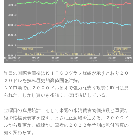
昨日の国際金価格はＫＩＴＣＯグラフ緑線が示すとおり２０
２０ドルを挟み歴史的高値圏を維持。
ＮＹ市場では２０００ドル超えで強力な売り攻勢も昨日は見
られた。しかし買いも根強く、ほぼ拮抗している。
金曜日の雇用統計、そして来週の米消費者物価指数と重要な
経済指標発表前を控え、まさに正念場を迎える。２０００ド
ルから反落か、続騰か。筆者の２０２３年予測は添付写真の
如く変わらず。