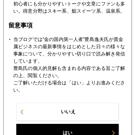
米国債、デフォルト懸念でも安全資産需要増加の怪
初心者にも分かりやすいトークや文章にファンも多
い。得意分野はスキー系、鮨スイーツ系、温泉系。
2023年04月25日
留意事項
プラチナ急騰、危険ゾーン入り
当ブログでは“金の国内第一人者”豊島逸夫氏が貴金
属ビジネスの最新事情をはじめとした日々の様々な
2023年04月24日
事象について、分かりやすい切り口で読み解き発信
国際金価格、１９８０ドルを挟む展開
しています。
豊島氏の個人的見解も含まれる内容である旨ご了解
の上、閲覧ください。
2023年04月20日
ご了解いただける場合は「はい」よりお進みくださ
国際金価格、２０００ドル台攻防へ
い。
2023年04月19日
いいえ
歴史的高値圏で迷走する国際金価格
はい
2023年04月18日