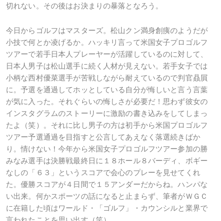
切れない。その後はお決まりの暴落となろう。
今日からゴルフはマスターズ。松山クン満身創痍のようだが
小技で何とか凌げるか。ハッキリ言って米国女子プロゴルフ
ツアーで若手日本人プレーヤーが活躍しているのに対して、
日本人男子は松山選手に続く人材が見えない。若手女子では
小柄な西村優菜選手が苦戦しながら耐えているので判官贔屓
に。予選を通過してホッとしている自分が悔しいと言う言葉
が気に入った。それぐらいの悔しさが必要だ！思わず彼女の
インスタグラムのストーリーに激励の書き込みをしてしまっ
たよ（笑）。それに比し男子の方は初手から米国プロゴルフ
ツアー予選通過を目指すと公言してあえなく落選続きばか
り。情けない！今年から米国女子プロゴルフツアー参加の勝
みなみ選手は決勝戦最終日に１８ホール８バーディ、ボギー
なしの「６３」というスコアで会心のプレーを見せてくれ
た。優勝スコアが４日間で１５アンダーだからね。ハンパな
い出来。何かスポーツの話になると止まらず、筆者がＷＧＣ
に在籍した頃はワールド・「ゴルフ」・カウンシルと業界で
言われたことを思い出す（笑）。