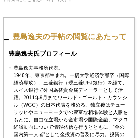
2023年
豊島逸夫の手帖の閲覧にあたって
1月
2月
3月
4月
5月
6月
豊島逸夫氏プロフィール
7月
8月
9月
10月
11月
12月
豊島逸夫事務所代表。
1948年、東京都生まれ。一橋大学経済学部卒（国際
2023年04月28日
経済専攻）。三菱銀行（現三菱UFJ銀行）を経て、
植田日銀動かず、外為は円安に動く
スイス銀行で外国為替貴金属ディーラーとして活
躍。2011年9月までワールド・ゴールド・カウンシ
ル（WGC）の日本代表を務める。独立後はチュー
2023年04月27日
リッヒやニューヨークでの豊富な相場体験と人脈を
米銀行危機、収まらず、金価格の下支えに
もとに、自由な立場から金市場や国際金融、マクロ
経済動向について情報発信を行うとともに、“金の
2023年04月26日
国内第一人者”として金投資の普及に尽力。投資の