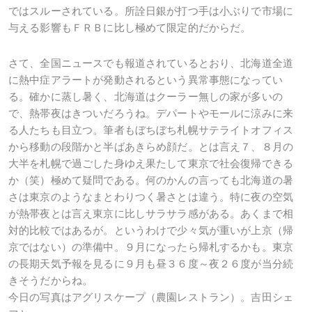
ではスルーされている。所詮日銀が打つ手は小ぶりで市場に
与える影響もＦＲＢに比し極めて限定的だからだ。
さて、全国ニュースでも報道されているとおり、北海道全道
に熱中症アラートが発動されるという異常事態になってい
る。確かに蒸し暑く、北海道はクーラー無しの家が多いの
で、熱帯夜はきついだろうね。デパートやモールに涼みに来
る人たちも目立つ。筆者もぼちぼち札幌サテライトオフィス
から移動の段階かと半ばあきらめ顔だ。とは言え７、８月の
大半を札幌で過ごした身ゆえ果たして東京で社会復帰できる
か（笑）極めて疑問である。何のかんの言っても北海道の暑
さは東京のようなまとわりつく暑さとは違う。特に夜の空気
が熱帯夜とは言え東京に比しサラサラ感がある。あくまで相
対的比較ではあるが。というわけで少々気が重いが上京（帰
京ではない）の準備中。９月になったら帰札するかも。東京
の長期天気予報を見るに９月も昼３６度～夜２６度が当分続
きそうだからね。
今日の写真はアグリスケープ（農園レストラン）。吉田シェ