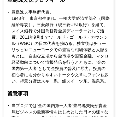
豊島逸夫氏プロフィール
豊島逸夫事務所代表。
1948年、東京都生まれ。一橋大学経済学部卒（国際
経済専攻）。三菱銀行（現三菱UFJ銀行）を経て、
スイス銀行で外国為替貴金属ディーラーとして活
躍。2011年9月までワールド・ゴールド・カウンシ
ル（WGC）の日本代表を務める。独立後はチュー
リッヒやニューヨークでの豊富な相場体験と人脈を
2023年
もとに、自由な立場から金市場や国際金融、マクロ
経済動向について情報発信を行うとともに、“金の
1月
2月
3月
4月
5月
6月
国内第一人者”として金投資の普及に尽力。投資の
初心者にも分かりやすいトークや文章にファンも多
7月
8月
9月
10月
11月
12月
い。得意分野はスキー系、鮨スイーツ系、温泉系。
留意事項
2023年08月31日
ドル高なのに金高、都合の良い話ばかりではない
当ブログでは“金の国内第一人者”豊島逸夫氏が貴金
属ビジネスの最新事情をはじめとした日々の様々な