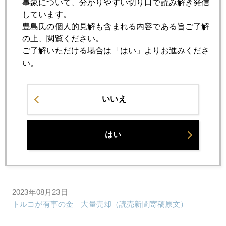
事象について、分かりやすい切り口で読み解き発信
2023年08月30日
しています。
国内金小売価格１万円超え、売りか買いか
豊島氏の個人的見解も含まれる内容である旨ご了解
の上、閲覧ください。
ご了解いただける場合は「はい」よりお進みくださ
2023年08月29日
い。
国内金小売価格１万円超え
2023年08月28日
いいえ
パウエル氏「ゼロ回答」、サプライズ無し
はい
2023年08月25日
ジャクソンホール中央銀行フォーラム始まる
2023年08月23日
トルコが有事の金 大量売却（読売新聞寄稿原文）