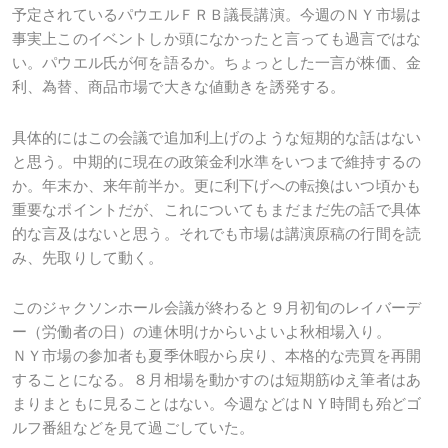
予定されているパウエルＦＲＢ議長講演。今週のＮＹ市場は
事実上このイベントしか頭になかったと言っても過言ではな
い。パウエル氏が何を語るか。ちょっとした一言が株価、金
利、為替、商品市場で大きな値動きを誘発する。
具体的にはこの会議で追加利上げのような短期的な話はない
と思う。中期的に現在の政策金利水準をいつまで維持するの
か。年末か、来年前半か。更に利下げへの転換はいつ頃かも
重要なポイントだが、これについてもまだまだ先の話で具体
的な言及はないと思う。それでも市場は講演原稿の行間を読
み、先取りして動く。
このジャクソンホール会議が終わると９月初旬のレイバーデ
ー（労働者の日）の連休明けからいよいよ秋相場入り。
ＮＹ市場の参加者も夏季休暇から戻り、本格的な売買を再開
することになる。８月相場を動かすのは短期筋ゆえ筆者はあ
まりまともに見ることはない。今週などはＮＹ時間も殆どゴ
ルフ番組などを見て過ごしていた。