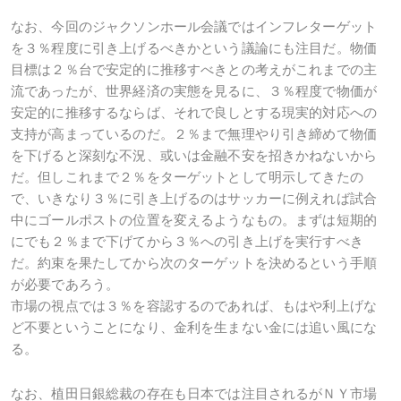
なお、今回のジャクソンホール会議ではインフレターゲット
を３％程度に引き上げるべきかという議論にも注目だ。物価
目標は２％台で安定的に推移すべきとの考えがこれまでの主
流であったが、世界経済の実態を見るに、３％程度で物価が
安定的に推移するならば、それで良しとする現実的対応への
支持が高まっているのだ。２％まで無理やり引き締めて物価
を下げると深刻な不況、或いは金融不安を招きかねないから
だ。但しこれまで２％をターゲットとして明示してきたの
で、いきなり３％に引き上げるのはサッカーに例えれば試合
中にゴールポストの位置を変えるようなもの。まずは短期的
にでも２％まで下げてから３％への引き上げを実行すべき
だ。約束を果たしてから次のターゲットを決めるという手順
が必要であろう。
市場の視点では３％を容認するのであれば、もはや利上げな
ど不要ということになり、金利を生まない金には追い風にな
る。
なお、植田日銀総裁の存在も日本では注目されるがＮＹ市場