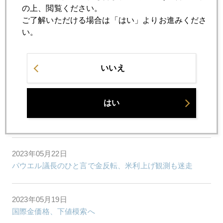
2023年05月25日
の上、閲覧ください。
相次ぐドル金利６％発言、円１４０円接近、投機筋深追い
ご了解いただける場合は「はい」よりお進みくださ
も
い。
2023年05月24日
いいえ
米債務上限、金市場の視点では「大事なし」
はい
2023年05月23日
株高３３年ぶり、物価高４１年ぶり
2023年05月22日
パウエル議長のひと言で金反転、米利上げ観測も迷走
2023年05月19日
国際金価格、下値模索へ