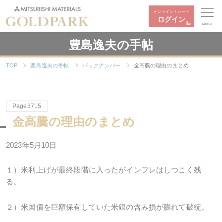
オンライントレード
ログイン
MENU
豊島逸夫の手帖
TOP
豊島逸夫の手帖
バックナンバー
金高騰の理由のまとめ
Page3715
金高騰の理由のまとめ
2023年5月10日
１）米利上げが最終段階に入ったがインフレはしつこく残
る。
２）米国債を巨額保有していた米銀の含み損が膨れて破綻。