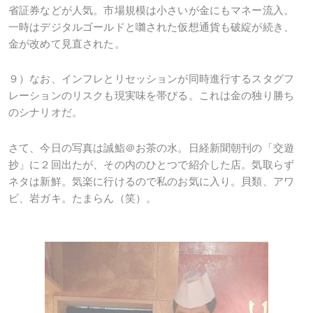
省証券などが人気。市場規模は小さいが金にもマネー流入。
一時はデジタルゴールドと囃された仮想通貨も破綻が続き、
金が改めて見直された。
９）なお、インフレとリセッションが同時進行するスタグフ
レーションのリスクも現実味を帯びる。これは金の独り勝ち
のシナリオだ。
さて、今日の写真は誠鮨＠お茶の水。日経新聞朝刊の「交遊
抄」に２回出たが、その内のひとつで紹介した店。気取らず
ネタは新鮮。気楽に行けるので私のお気に入り。貝類、アワ
ビ、岩ガキ。たまらん（笑）。