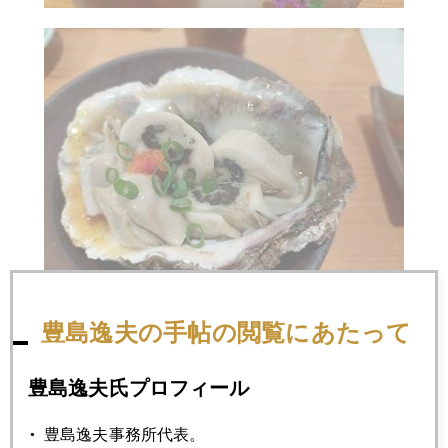
豊島逸夫の手帖の閲覧にあたって
2023年
豊島逸夫氏プロフィール
1月
2月
3月
4月
5月
6月
豊島逸夫事務所代表。