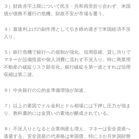
３）財政赤字上限について民主・共和両党折り合わず、米国
債が債務不履行の危機。財政不安が市場を覆う。
４）最速利上げの副作用として引き締め過ぎで米国経済不況
入り。
５）銀行危機で銀行への規制が強化。信用収縮、貸し渋りで
マネーが設備投資や個人消費に流れず不況入り。特に商業用
不動産の破綻リスク顕在化。銀行破綻を第一波とすれば信用
収縮は第二波。
６）中央銀行の公的金準備増強が加速。
７）以上の要因でドル金利とドル相場には下押し圧力が強ま
り、教科書的には金買いの素地が醸成されている。
８）不況入りとなると企業倒産も増え、マネーは安全資産へ
逃避する。安全資産の代表格は米国債。特に３か月米国財務