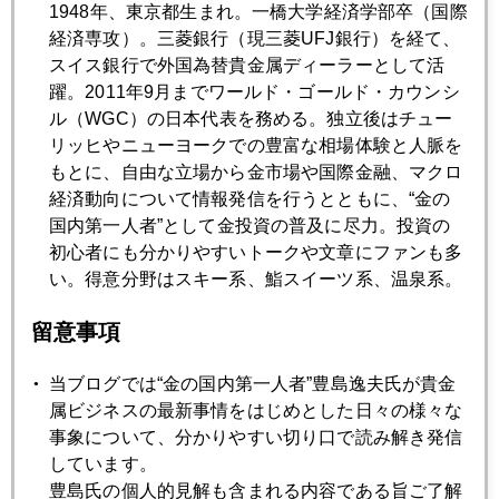
1948年、東京都生まれ。一橋大学経済学部卒（国際
7月
8月
9月
10月
11月
12月
経済専攻）。三菱銀行（現三菱UFJ銀行）を経て、
スイス銀行で外国為替貴金属ディーラーとして活
躍。2011年9月までワールド・ゴールド・カウンシ
2023年05月31日
ル（WGC）の日本代表を務める。独立後はチュー
米債務上限暫定合意で金急騰のワケ
リッヒやニューヨークでの豊富な相場体験と人脈を
もとに、自由な立場から金市場や国際金融、マクロ
経済動向について情報発信を行うとともに、“金の
2023年05月30日
国内第一人者”として金投資の普及に尽力。投資の
中国コロナ再発、中国民間金需要に影響も
初心者にも分かりやすいトークや文章にファンも多
い。得意分野はスキー系、鮨スイーツ系、温泉系。
2023年05月29日
留意事項
米ＰＣＥ物価指数サプライズ、ＮＹ金急落
当ブログでは“金の国内第一人者”豊島逸夫氏が貴金
2023年05月26日
属ビジネスの最新事情をはじめとした日々の様々な
円安どこまで、Ⅹデーは６月１４日
事象について、分かりやすい切り口で読み解き発信
しています。
豊島氏の個人的見解も含まれる内容である旨ご了解