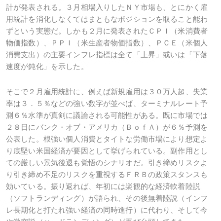
計が発表される。３月相場入りしたＮＹ市場も、とにかく雇
用統計を消化しなくてはまともなポジションを取ること能わ
ずという実態だ。しかも２月に発表されたＣＰＩ（米消費者
物価指数）、ＰＰＩ（米生産者物価指数）、ＰＣＥ（米個人
消費支出）の主要インフレ指標は全て「上昇」或いは「下落
速度が鈍化」を示した。
そこで２月雇用統計に、例えば新規雇用は３０万人超、失業
率は３．５％などの強い数字が並べば、ターミナルレート予
測６％水準が真剣に議論される可能性がある。既に市場では
２８日にバンク・オブ・アメリカ（ＢｏｆＡ）が６％予測を
公表した。根強い個人消費とタイトな労働市場により想定よ
り底堅い米国経済が要因として挙げられている。副作用とし
ての厳しい景気後退も覚悟のシナリオだ。引き締めリスクよ
り引き締め不足のリスクを重視するＦＲＢの政策スタンスも
効いている。振り返れば、年初には楽観的な経済軟着陸説
（ソフトランディング）が語られ、その後無着陸説（インフ
レ長期化と打たれ強い経済の同時進行）に代わり、そして今