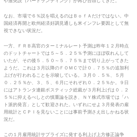
や激突説（ハードランディング）が再び台頭してきた。
なお、市場で６％説を唱えるのはＢｏｆＡだけではない。中
国経済再開と欧州経済好調見通しも米インフレ要因として無
視できない状況だ。
一方、ＦＲＢ高官のターミナルレート予測は昨年１２月時点
のドットチャートでは５～５．２５％予測にほぼ収れんして
いたが、その後５．５０～５．７５％まで切り上がってきた
ようだ。これは３月以降のＦＯＭＣで計０．７５％の追加利
上げが行われることを示唆している。３月０．５％、５月
０．２５％か、３、５、６月にそれぞれ０．２５％か。９日
にはアトランタ連銀ボスティック総裁が３月利上げは０．２
５％に抑えるべしとの慎重論を説き、ＮＹ株式市場では「ハ
ト派的発言」として歓迎された。いずれにせよ３月発表の雇
用統計とＣＰＩを見ないことには事前予測さえ出しかねる状
況だ。
この１月雇用統計サプライズに発する利上げ上方修正論争