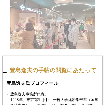
2023年
豊島逸夫の手帖の閲覧にあたって
1月
2月
3月
4月
5月
6月
豊島逸夫氏プロフィール
7月
8月
9月
10月
11月
12月
豊島逸夫事務所代表。
1948年、東京都生まれ。一橋大学経済学部卒（国際
2023年03月31日