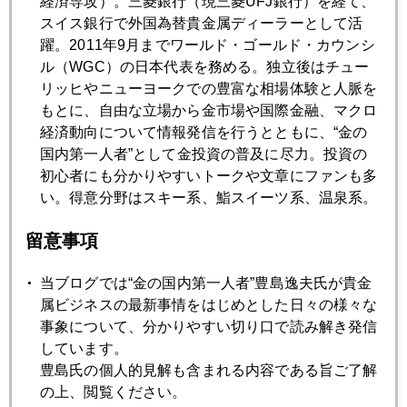
経済専攻）。三菱銀行（現三菱UFJ銀行）を経て、
金店頭小売価格１００００円に届く日
スイス銀行で外国為替貴金属ディーラーとして活
躍。2011年9月までワールド・ゴールド・カウンシ
ル（WGC）の日本代表を務める。独立後はチュー
2023年03月30日
リッヒやニューヨークでの豊富な相場体験と人脈を
金は今売った方が良いのか
もとに、自由な立場から金市場や国際金融、マクロ
経済動向について情報発信を行うとともに、“金の
国内第一人者”として金投資の普及に尽力。投資の
2023年03月29日
初心者にも分かりやすいトークや文章にファンも多
ＳＶＢ、預金の８割が流出、健全性テストも免除の衝撃
い。得意分野はスキー系、鮨スイーツ系、温泉系。
留意事項
2023年03月28日
最高値でも金を買いたがる日銀ＯＢたち
当ブログでは“金の国内第一人者”豊島逸夫氏が貴金
属ビジネスの最新事情をはじめとした日々の様々な
事象について、分かりやすい切り口で読み解き発信
2023年03月27日
しています。
ＮＹ金、急騰後、急落、円高進行
豊島氏の個人的見解も含まれる内容である旨ご了解
の上、閲覧ください。