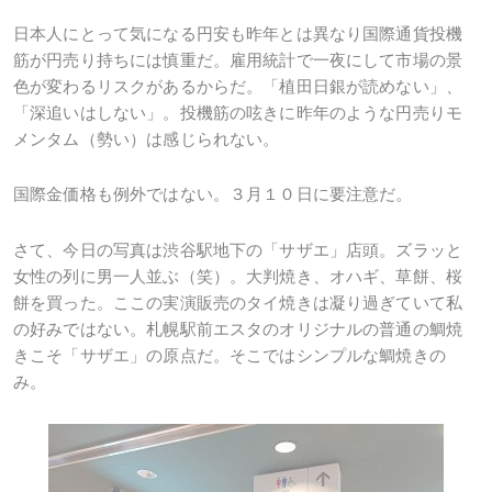
日本人にとって気になる円安も昨年とは異なり国際通貨投機
筋が円売り持ちには慎重だ。雇用統計で一夜にして市場の景
色が変わるリスクがあるからだ。「植田日銀が読めない」、
「深追いはしない」。投機筋の呟きに昨年のような円売りモ
メンタム（勢い）は感じられない。
国際金価格も例外ではない。３月１０日に要注意だ。
さて、今日の写真は渋谷駅地下の「サザエ」店頭。ズラッと
女性の列に男一人並ぶ（笑）。大判焼き、オハギ、草餅、桜
餅を買った。ここの実演販売のタイ焼きは凝り過ぎていて私
の好みではない。札幌駅前エスタのオリジナルの普通の鯛焼
きこそ「サザエ」の原点だ。そこではシンプルな鯛焼きの
み。