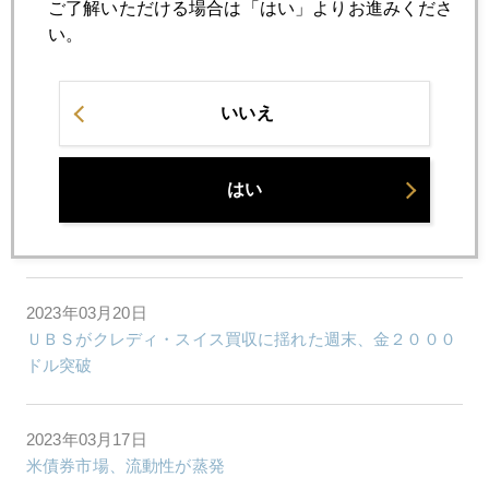
ご了解いただける場合は「はい」よりお進みくださ
2023年03月24日
い。
ＮＹ金、しぶとく、反発、２０００ドル一時再突破
2023年03月23日
いいえ
ＦＯＭＣ後、ＮＹ金は１９６０ドル台まで回復
はい
2023年03月22日
やったぜ、ＷＢＣ侍ジャパン！
2023年03月20日
ＵＢＳがクレディ・スイス買収に揺れた週末、金２０００
ドル突破
2023年03月17日
米債券市場、流動性が蒸発