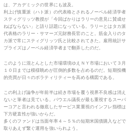
は、アカデミックの世界にも波及。
利上げ慎重派（ハト派）の代表格とされるノーベル経済学者
スティグリッツ教授が「今回ばかりはラリーの意見に賛成せ
ねばならない」と語り話題になっている。ラリーとはタカ派
代表格のラリー・サマーズ元財務長官のこと。筋金入りのタ
カ派で常にスティグリッツ氏と比較されてきた。雇用統計サ
プライズはノーベル経済学者まで翻弄したのだ。
このように混とんとした市場環境ゆえＮＹ市場において３月
１０日までは模様眺めが圧倒的多数を占めるのだ。短期投機
的売買が日々のボラティリティーを高める構図である。
この利上げ論争が年前半は続き市場を覆う視界不良感は消え
ないと筆者は見ている。パウエル議長が最も重視するスーパ
ーコアと言われる徹底したサービス業重視のインフレ指標は
下方硬直性が強いからだ。
多くのファンドは当面年率４～５％の短期米国債購入などで
取りあえず繋ぐ運用を強いられよう。