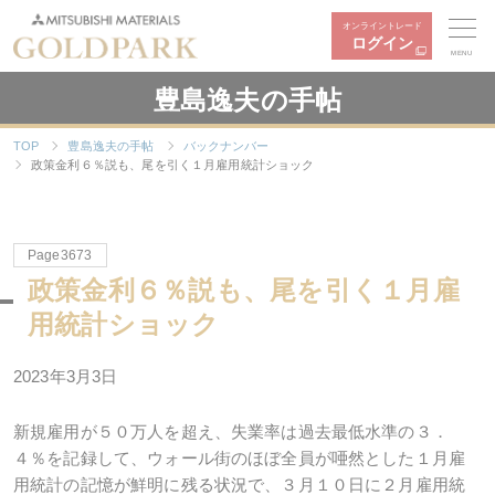
オンライントレード
ログイン
MENU
豊島逸夫の手帖
TOP
豊島逸夫の手帖
バックナンバー
政策金利６％説も、尾を引く１月雇用統計ショック
Page3673
政策金利６％説も、尾を引く１月雇
用統計ショック
2023年3月3日
新規雇用が５０万人を超え、失業率は過去最低水準の３．
４％を記録して、ウォール街のほぼ全員が唖然とした１月雇
用統計の記憶が鮮明に残る状況で、３月１０日に２月雇用統