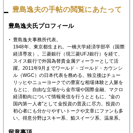
豊島逸夫の手帖の閲覧にあたって
2023年04月28日
豊島逸夫氏プロフィール
植田日銀動かず、外為は円安に動く
豊島逸夫事務所代表。
1948年、東京都生まれ。一橋大学経済学部卒（国際
2023年04月27日
経済専攻）。三菱銀行（現三菱UFJ銀行）を経て、
米銀行危機、収まらず、金価格の下支えに
スイス銀行で外国為替貴金属ディーラーとして活
躍。2011年9月までワールド・ゴールド・カウンシ
ル（WGC）の日本代表を務める。独立後はチュー
2023年04月26日
リッヒやニューヨークでの豊富な相場体験と人脈を
米国債、デフォルト懸念でも安全資産需要増加の怪
もとに、自由な立場から金市場や国際金融、マクロ
経済動向について情報発信を行うとともに、“金の
国内第一人者”として金投資の普及に尽力。投資の
2023年04月25日
初心者にも分かりやすいトークや文章にファンも多
プラチナ急騰、危険ゾーン入り
い。得意分野はスキー系、鮨スイーツ系、温泉系。
留意事項
2023年04月24日