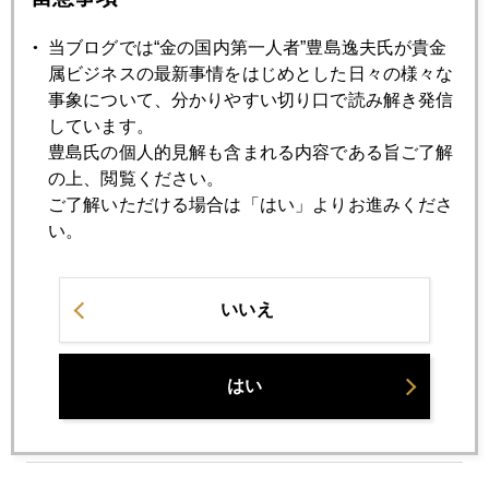
国際金価格、１９８０ドルを挟む展開
当ブログでは“金の国内第一人者”豊島逸夫氏が貴金
属ビジネスの最新事情をはじめとした日々の様々な
2023年04月20日
事象について、分かりやすい切り口で読み解き発信
国際金価格、２０００ドル台攻防へ
しています。
豊島氏の個人的見解も含まれる内容である旨ご了解
の上、閲覧ください。
2023年04月19日
ご了解いただける場合は「はい」よりお進みくださ
歴史的高値圏で迷走する国際金価格
い。
2023年04月18日
いいえ
有名人も大損したＡＴ１債とは
はい
2023年04月17日
国際金価格、急落後、反発