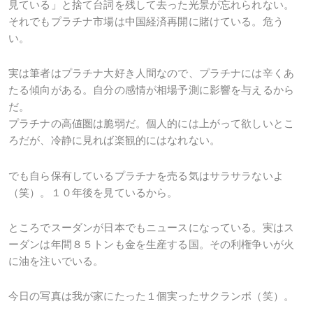
見ている」と捨て台詞を残して去った光景が忘れられない。
それでもプラチナ市場は中国経済再開に賭けている。危う
い。
実は筆者はプラチナ大好き人間なので、プラチナには辛くあ
たる傾向がある。自分の感情が相場予測に影響を与えるから
だ。
プラチナの高値圏は脆弱だ。個人的には上がって欲しいとこ
ろだが、冷静に見れば楽観的にはなれない。
でも自ら保有しているプラチナを売る気はサラサラないよ
（笑）。１０年後を見ているから。
ところでスーダンが日本でもニュースになっている。実はス
ーダンは年間８５トンも金を生産する国。その利権争いが火
に油を注いでいる。
今日の写真は我が家にたった１個実ったサクランボ（笑）。