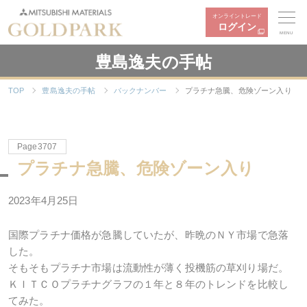
オンライントレード
ログイン
MENU
豊島逸夫の手帖
TOP
豊島逸夫の手帖
バックナンバー
プラチナ急騰、危険ゾーン入り
Page3707
プラチナ急騰、危険ゾーン入り
2023年4月25日
国際プラチナ価格が急騰していたが、昨晩のＮＹ市場で急落
した。
そもそもプラチナ市場は流動性が薄く投機筋の草刈り場だ。
ＫＩＴＣＯプラチナグラフの１年と８年のトレンドを比較し
てみた。