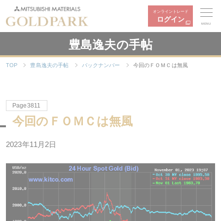
オンライントレード
ログイン
MENU
豊島逸夫の手帖
TOP
豊島逸夫の手帖
バックナンバー
今回のＦＯＭＣは無風
Page3811
今回のＦＯＭＣは無風
2023年11月2日