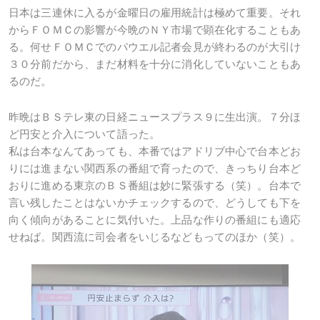
日本は三連休に入るが金曜日の雇用統計は極めて重要。それ
からＦＯＭＣの影響が今晩のＮＹ市場で顕在化することもあ
る。何せＦＯＭＣでのパウエル記者会見が終わるのが大引け
３０分前だから、まだ材料を十分に消化していないこともあ
るのだ。
昨晩はＢＳテレ東の日経ニュースプラス９に生出演。７分ほ
ど円安と介入について語った。
私は台本なんてあっても、本番ではアドリブ中心で台本どお
りには進まない関西系の番組で育ったので、きっちり台本ど
おりに進める東京のＢＳ番組は妙に緊張する（笑）。台本で
言い残したことはないかチェックするので、どうしても下を
向く傾向があることに気付いた。上品な作りの番組にも適応
せねば。関西流に司会者をいじるなどもってのほか（笑）。