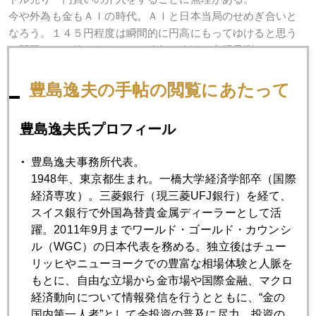
今や外為も金もＡＩの時代。ＡＩと日本当局のせめぎ合いと
なろう。１４５円程度は瞬間的に円高にもってゆけると思う
が問題はその後どうなるか。昨年の今頃の市場予測ではＦＲ
Ｂが「利下げ」を２回くらいはしているはずだった。それゆ
えドル安も視野に入るから国際通貨投機筋も深追いはしなか
豊島逸夫の手帖の閲覧にあたって
った。
ところが今年は違う。Ｈｉｇｈｅｒ ａｎｄ ｌｏｎｇｅ
豊島逸夫氏プロフィール
ｒ 政策金利は高く、長く続けるのがＦＲＢの方針ゆえ、来
年の９月くらいまでは現行の５％台のドル金利が継続されよ
豊島逸夫事務所代表。
う。対して日銀は大した手は打てないから日米金利差は縮小
1948年、東京都生まれ。一橋大学経済学部卒（国際
しない。
経済専攻）。三菱銀行（現三菱UFJ銀行）を経て、
それゆえ為替介入が一巡すれば、これまで円売りの波に乗り
スイス銀行で外国為替貴金属ディーラーとして活
損なった世界の投資家が今度は自分たちの番とばかりに円売
躍。2011年9月までワールド・ゴールド・カウンシ
り第二弾を仕掛けるだろう。
ル（WGC）の日本代表を務める。独立後はチュー
今年の円安は昨年と異なり長期化の様相だ。１５５円まで有
リッヒやニューヨークでの豊富な相場体験と人脈を
り得ると番組では語った。
もとに、自由な立場から金市場や国際金融、マクロ
経済動向について情報発信を行うとともに、“金の
国内第一人者”として金投資の普及に尽力。投資の