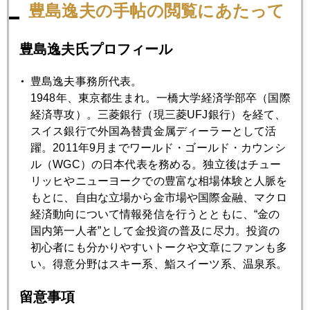
豊島逸夫の手帖の閲覧にあたって
7月
8月
9月
10月
11月
12月
豊島逸夫氏プロフィール
2023年12月27日
豊島逸夫事務所代表。
新ＮＩＳＡについて注意
1948年、東京都生まれ。一橋大学経済学部卒（国際
経済専攻）。三菱銀行（現三菱UFJ銀行）を経て、
スイス銀行で外国為替貴金属ディーラーとして活
2023年12月26日
躍。2011年9月までワールド・ゴールド・カウンシ
ＰＣＥ物価上昇率について
ル（WGC）の日本代表を務める。独立後はチュー
リッヒやニューヨークでの豊富な相場体験と人脈を
もとに、自由な立場から金市場や国際金融、マクロ
2023年12月25日
経済動向について情報発信を行うとともに、“金の
２４年金相場の焦点、「もしトラ」リスクの全容
国内第一人者”として金投資の普及に尽力。投資の
初心者にも分かりやすいトークや文章にファンも多
い。得意分野はスキー系、鮨スイーツ系、温泉系。
2023年12月22日
株か金か
留意事項