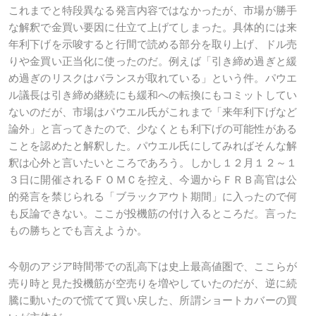
これまでと特段異なる発言内容ではなかったが、市場が勝手
な解釈で金買い要因に仕立て上げてしまった。具体的には来
年利下げを示唆すると行間で読める部分を取り上げ、ドル売
りや金買い正当化に使ったのだ。例えば「引き締め過ぎと緩
め過ぎのリスクはバランスが取れている」という件。パウエ
ル議長は引き締め継続にも緩和への転換にもコミットしてい
ないのだが、市場はパウエル氏がこれまで「来年利下げなど
論外」と言ってきたので、少なくとも利下げの可能性がある
ことを認めたと解釈した。パウエル氏にしてみればそんな解
釈は心外と言いたいところであろう。しかし１２月１２～１
３日に開催されるＦＯＭＣを控え、今週からＦＲＢ高官は公
的発言を禁じられる「ブラックアウト期間」に入ったので何
も反論できない。ここが投機筋の付け入るところだ。言った
もの勝ちとでも言えようか。
今朝のアジア時間帯での乱高下は史上最高値圏で、ここらが
売り時と見た投機筋が空売りを増やしていたのだが、逆に続
騰に動いたので慌てて買い戻した、所謂ショートカバーの買