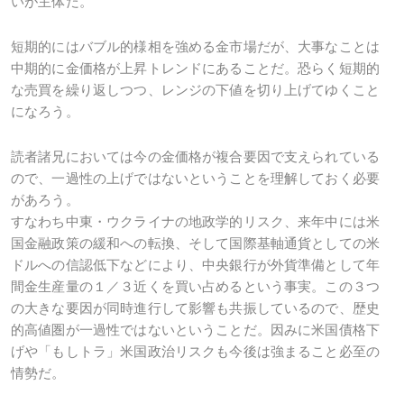
いが主体だ。
短期的にはバブル的様相を強める金市場だが、大事なことは
中期的に金価格が上昇トレンドにあることだ。恐らく短期的
な売買を繰り返しつつ、レンジの下値を切り上げてゆくこと
になろう。
読者諸兄においては今の金価格が複合要因で支えられている
ので、一過性の上げではないということを理解しておく必要
があろう。
すなわち中東・ウクライナの地政学的リスク、来年中には米
国金融政策の緩和への転換、そして国際基軸通貨としての米
ドルへの信認低下などにより、中央銀行が外貨準備として年
間金生産量の１／３近くを買い占めるという事実。この３つ
の大きな要因が同時進行して影響も共振しているので、歴史
的高値圏が一過性ではないということだ。因みに米国債格下
げや「もしトラ」米国政治リスクも今後は強まること必至の
情勢だ。