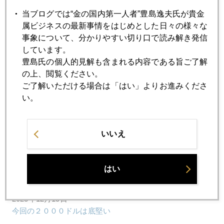
当ブログでは“金の国内第一人者”豊島逸夫氏が貴金
2023年12月21日
属ビジネスの最新事情をはじめとした日々の様々な
米インフレ、最後の１マイルに暗雲、利下げ議論にも一石
事象について、分かりやすい切り口で読み解き発信
しています。
2023年12月20日
豊島氏の個人的見解も含まれる内容である旨ご了解
紅海の船舶襲撃、新たな地政学的リスクに
の上、閲覧ください。
ご了解いただける場合は「はい」よりお進みくださ
い。
2023年12月19日
ＦＲＢ高官、市場の先走りに警鐘
いいえ
2023年12月18日
ＦＯＭＣで利下げ議論なかった、ＮＹ連銀総裁爆弾発言
はい
2023年12月15日
今回の２０００ドルは底堅い