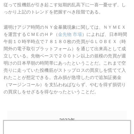
従って投機筋が引き起こす短期的乱高下に一喜一憂せず、し
っかり上記のトレンドを把握すべき段階である。
週明けアジア時間のＮＹ金暴騰現象に関しては、ＮＹＭＥＸ
を運営するＣＭＥのＨＰ（
金先物 市場
）によれば、日本時間
午前１０時半時点で７８１８０枚の売買がＧＬＯＢＥＸ（時
間外の電子取引プラットフォーム）を通じて出来高として成
立している。先物ベースで２００トン以上の規模の売買が週
明けの日本早朝の時間帯にあったということだ。これまで空
売りに走っていた投機筋がストップロスの買戻しを慌てて入
れたことが想定できる。含み損が急増したので追加証拠金
（マージンコール）を支払わねばならず、やむを得ず損切り
の買戻しをせざるを得なかったということだ。
2023年
1月
2月
3月
4月
5月
6月