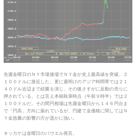
先週金曜日のＮＹ市場後場でＮＹ金が史上最高値を突破。２
１００ドルに接近した。更に週明けのアジア時間帯では２１
４０ドル近辺まで続騰を演じ、その後さすがに反動の売りに
押されている。とは言え本稿執筆時点（午前９時半）では２
１００ドルだ。その間円相場は先週金曜日から１４６円台ま
で「円高」方向に振れているが、円建て金価格に関してはＮ
Ｙ金急騰の影響の方が遥かに強い。
キッカケは金曜日のパウエル発言。