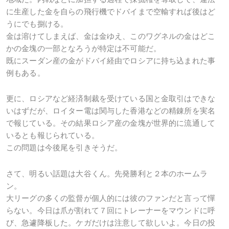
に生産した金を自らの飛行機でドバイまで空輸すれば後はど
うにでも捌ける。
金は溶けてしまえば、金は金ゆえ、このワグネルの金はどこ
かの金塊の一部となろうが特定は不可能だ。
既にスーダン産の金がドバイ経由でロシアに持ち込まれた事
例もある。
更に、ロシアなど経済制裁を受けている国と金取引はできな
いはずだが、ロイター電は関与した香港などの精錬所を実名
で報じている。その結果ロシア産の金塊が世界的に流通して
いるとも報じられている。
この問題は今後尾を引きそうだ。
さて、明るい話題は大谷くん。先発勝利と２本のホームラ
ン。
大リーグの多くの監督が個人的には彼のファンだと言って憚
らない。今日は爪が割れて７回にトレーナーをマウンドに呼
び、急遽降板した。ケガだけは注意して欲しいよ。今日の投