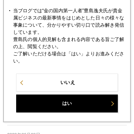
ＮＹ金、急落、焦点はパウエル議会証言に
当ブログでは“金の国内第一人者”豊島逸夫氏が貴金
属ビジネスの最新事情をはじめとした日々の様々な
2023年06月20日
事象について、分かりやすい切り口で読み解き発信
円建て金価格、１万円視野、売る人、買う人
しています。
豊島氏の個人的見解も含まれる内容である旨ご了解
の上、閲覧ください。
2023年06月16日
ご了解いただける場合は「はい」よりお進みくださ
ＦＯＭＣ後、金価格上昇のワケ
い。
2023年06月14日
いいえ
日本株爆上げ、ヘッジの金も重要度増す
はい
2023年06月13日
米カリスマ、金１０～１５％保有推奨