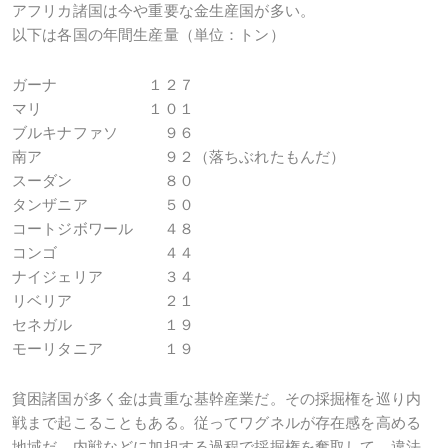
アフリカ諸国は今や重要な金生産国が多い。
以下は各国の年間生産量（単位：トン）
ガーナ １２７
マリ １０１
ブルキナファソ ９６
南ア ９２（落ちぶれたもんだ）
スーダン ８０
タンザニア ５０
コートジボワール ４８
コンゴ ４４
ナイジェリア ３４
リベリア ２１
セネガル １９
モーリタニア １９
貧困諸国が多く金は貴重な基幹産業だ。その採掘権を巡り内
戦まで起こることもある。従ってワグネルが存在感を高める
地域だ。内戦などに加担する過程で採掘権を奪取して、違法