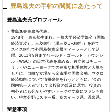
シントラで主要中央銀行フォーラム
豊島逸夫の手帖の閲覧にあたって
2023年06月28日
豊島逸夫氏プロフィール
ワグネルの資金源はアフリカ産金か
豊島逸夫事務所代表。
1948年、東京都生まれ。一橋大学経済学部卒（国際
2023年06月27日
経済専攻）。三菱銀行（現三菱UFJ銀行）を経て、
ロシア内乱、有事の金は動かず
スイス銀行で外国為替貴金属ディーラーとして活
躍。2011年9月までワールド・ゴールド・カウンシ
ル（WGC）の日本代表を務める。独立後はチュー
2023年06月23日
リッヒやニューヨークでの豊富な相場体験と人脈を
国際金価格、１９１０ドル台まで急落
もとに、自由な立場から金市場や国際金融、マクロ
経済動向について情報発信を行うとともに、“金の
国内第一人者”として金投資の普及に尽力。投資の
2023年06月22日
初心者にも分かりやすいトークや文章にファンも多
パウエル氏議会証言の顛末、逆イールドが加速
い。得意分野はスキー系、鮨スイーツ系、温泉系。
留意事項
2023年06月21日