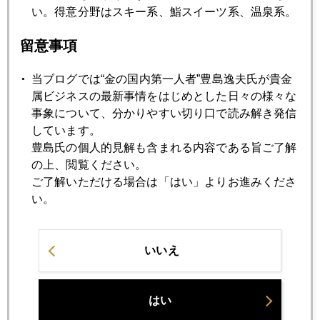
い。得意分野はスキー系、鮨スイーツ系、温泉系。
2023年02月16日
留意事項
米国小売り売上高、好調でＮＹ金は続落
当ブログでは“金の国内第一人者”豊島逸夫氏が貴金
属ビジネスの最新事情をはじめとした日々の様々な
2023年02月15日
事象について、分かりやすい切り口で読み解き発信
５、６月米利上げあるか、いきなり次期日銀総裁に試練も
しています。
豊島氏の個人的見解も含まれる内容である旨ご了解
の上、閲覧ください。
2023年02月14日
ご了解いただける場合は「はい」よりお進みくださ
金の「美」談ふたつ
い。
2023年02月13日
次期日銀総裁、誰がなっても貧乏クジ
いいえ
2023年02月10日
はい
Ｓ＆Ｐ、日本国債格付けに言及