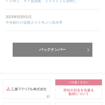
ＦＯＭＣ、ＮＹ金急騰、２０００ドル視野に
2023年02月01日
中央銀行の金購入５５年ぶり高水準
バックナンバー