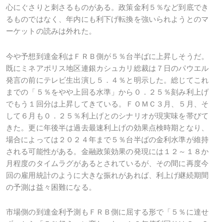
心にぐさりと刺さるものがある。政策金利５％など到底でき
るものではなく、年内にも利下げ転換を強いられようとのマ
ーケットの読みは外れた。
今や予想到達金利はＦＲＢ側が５％台半ばに上昇しそうだ。
既にミネアポリス地区連銀カシュカリ総裁は７日のパウエル
発言の前にテレビ生出演し５．４％と明示した。総じてこれ
までの「５％をやや上回る水準」から０．２５％刻み利上げ
でもう１回分は上昇してきている。ＦＯＭＣ３月、５月、そ
して６月も０．２５％利上げとのシナリオが現実味を帯びて
きた。更に年後半は過去最速利上げの効果点検時期となり、
場合によっては２０２４年まで５％台半ばの金利水準が維持
される可能性がある。金融政策効果の発現には１２～１８か
月程度のタイムラグがあるとされているが、その間に再度今
回の雇用統計のように大きな振れがあれば、利上げ継続期間
の予測は益々困難になる。
市場側の到達金利予測もＦＲＢ側に屈する形で「５％に達せ