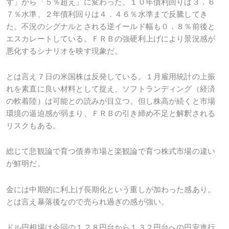
ず」から「５％超え」に変わった。１０年債利回りは３．６
７％水準、２年債利回りは４．４６％水準まで反騰してき
た。不況のシグナルとされる逆イールド幅も０．８％前後と
エスカレートしている。ＦＲＢの強硬利上げにより景況感が
悪化するシナリオを映す現象だ。
とは言え７日の米国株は反発している。１月雇用統計の上振
れを素直に良い材料として捉え、ソフトランディング（経済
の軟着陸）は可能との読みが目立つ。但し株高が続くと市場
環境の逼迫感が弱まり、ＦＲＢの引き締め不足と解釈される
リスクもある。
総じて悲観論で育つ債券市場と楽観論で育つ株式市場の違い
が鮮明だ。
金には中期的に利上げ長期化という重しが加わった感あり。
とは言え暴落後なので売られ過ぎの感が強い。
ドル円相場は今回の１２８円台から１３２円台への円安進行