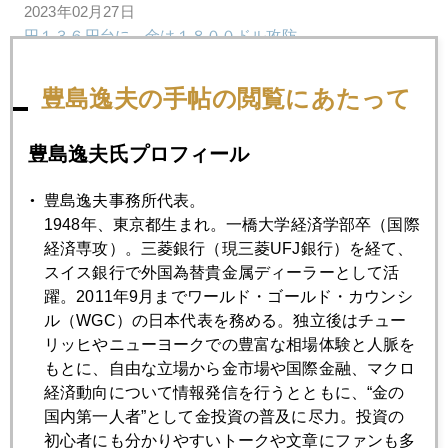
2023年02月27日
円１３６円台に、金は１８００ドル攻防
豊島逸夫の手帖の閲覧にあたって
2023年02月24日
植田次期日銀総裁は金を買いたがる人か
豊島逸夫氏プロフィール
2023年02月21日
豊島逸夫事務所代表。
いよいよ日本でもインフレの備えを考える時
1948年、東京都生まれ。一橋大学経済学部卒（国際
経済専攻）。三菱銀行（現三菱UFJ銀行）を経て、
スイス銀行で外国為替貴金属ディーラーとして活
2023年02月20日
躍。2011年9月までワールド・ゴールド・カウンシ
中国、官民でコツコツと公的金購入
ル（WGC）の日本代表を務める。独立後はチュー
リッヒやニューヨークでの豊富な相場体験と人脈を
もとに、自由な立場から金市場や国際金融、マクロ
2023年02月17日
経済動向について情報発信を行うとともに、“金の
３月利上げ０．５％も米インフレ迷走、振り回される金価
国内第一人者”として金投資の普及に尽力。投資の
格
初心者にも分かりやすいトークや文章にファンも多