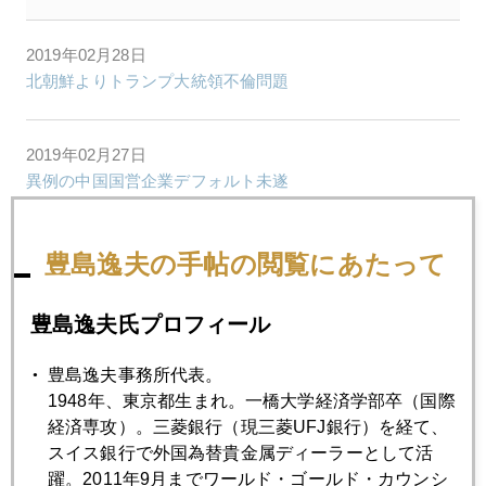
2019年02月28日
北朝鮮よりトランプ大統領不倫問題
2019年02月27日
異例の中国国営企業デフォルト未遂
2019年02月26日
豊島逸夫の手帖の閲覧にあたって
米中停戦、次の標的は日本か？
豊島逸夫氏プロフィール
2019年02月25日
豊島逸夫事務所代表。
ジム・ロジャーズの本音
1948年、東京都生まれ。一橋大学経済学部卒（国際
経済専攻）。三菱銀行（現三菱UFJ銀行）を経て、
スイス銀行で外国為替貴金属ディーラーとして活
2019年02月22日
躍。2011年9月までワールド・ゴールド・カウンシ
過剰流動性相場の復活？