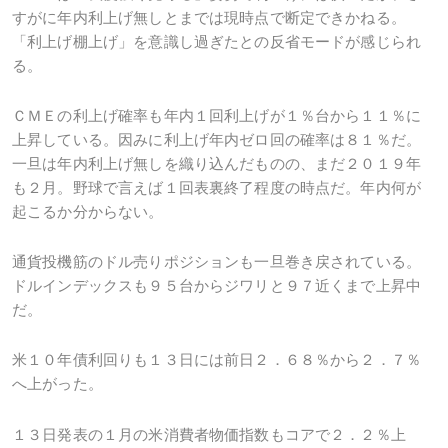
すがに年内利上げ無しとまでは現時点で断定できかねる。
「利上げ棚上げ」を意識し過ぎたとの反省モードが感じられ
る。
ＣＭＥの利上げ確率も年内１回利上げが１％台から１１％に
上昇している。因みに利上げ年内ゼロ回の確率は８１％だ。
一旦は年内利上げ無しを織り込んだものの、まだ２０１９年
も２月。野球で言えば１回表裏終了程度の時点だ。年内何が
起こるか分からない。
通貨投機筋のドル売りポジションも一旦巻き戻されている。
ドルインデックスも９５台からジワリと９７近くまで上昇中
だ。
米１０年債利回りも１３日には前日２．６８％から２．７％
へ上がった。
１３日発表の１月の米消費者物価指数もコアで２．２％上