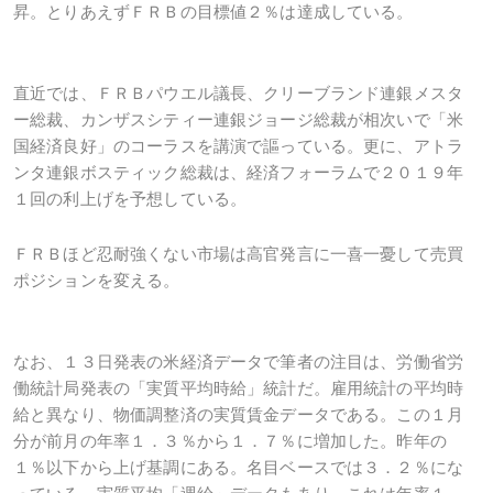
昇。とりあえずＦＲＢの目標値２％は達成している。
直近では、ＦＲＢパウエル議長、クリーブランド連銀メスタ
ー総裁、カンザスシティー連銀ジョージ総裁が相次いで「米
国経済良好」のコーラスを講演で謳っている。更に、アトラ
ンタ連銀ボスティック総裁は、経済フォーラムで２０１９年
１回の利上げを予想している。
ＦＲＢほど忍耐強くない市場は高官発言に一喜一憂して売買
ポジションを変える。
なお、１３日発表の米経済データで筆者の注目は、労働省労
働統計局発表の「実質平均時給」統計だ。雇用統計の平均時
給と異なり、物価調整済の実質賃金データである。この１月
分が前月の年率１．３％から１．７％に増加した。昨年の
１％以下から上げ基調にある。名目ベースでは３．２％にな