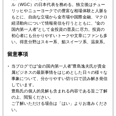
ル（WGC）の日本代表を務める。独立後はチュー
リッヒやニューヨークでの豊富な相場体験と人脈を
2019年02月21日
もとに、自由な立場から金市場や国際金融、マクロ
「スキーヤーの親指」という怪我
経済動向について情報発信を行うとともに、“金の
国内第一人者”として金投資の普及に尽力。投資の
初心者にも分かりやすいトークや文章にファンも多
2019年02月20日
い。得意分野はスキー系、鮨スイーツ系、温泉系。
金価格上放れ
留意事項
2019年02月19日
当ブログでは“金の国内第一人者”豊島逸夫氏が貴金
金とインフレ
属ビジネスの最新事情をはじめとした日々の様々な
事象について、分かりやすい切り口で読み解き発信
しています。
2019年02月18日
豊島氏の個人的見解も含まれる内容である旨ご了解
有事の金復活か？
の上、閲覧ください。
ご了解いただける場合は「はい」よりお進みくださ
い。
2019年02月15日