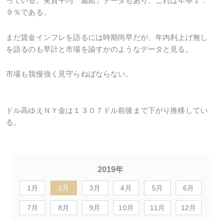
っている。実質平均「週給」データもあり、これは年率１．
９％である。
まだ賃金インフレを語るには時期尚早だが、年内利上げ無し
を語るのも早計と市場を諭すかのようなデータと見る。
市場も我慢強く見守らねばならない。
ドル高ゆえＮＹ金は１３０７ドル前後まで下がり推移してい
る。
2019年
1月
2月
3月
4月
5月
6月
7月
8月
9月
10月
11月
12月