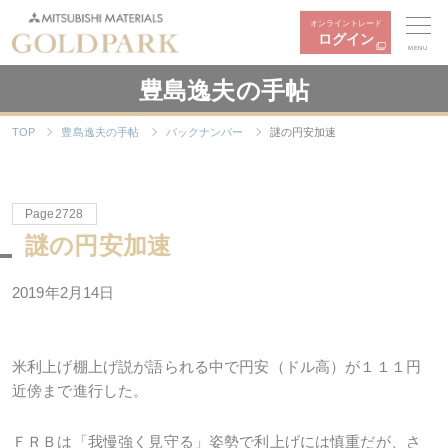
オンライントレード
ログイン
MENU
豊島逸夫の手帖
TOP
豊島逸夫の手帖
バックナンバー
謎の円安加速
Page2728
謎の円安加速
2019年2月14日
米利上げ棚上げ説が語られる中で円安（ドル高）が１１１円
近傍まで進行した。
ＦＲＢは「我慢強く見守る」姿勢で利上げには慎重だが、さ