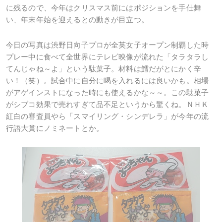
に残るので、今年はクリスマス前にはポジションを手仕舞
い、年末年始を迎えるとの動きが目立つ。
今日の写真は渋野日向子プロが全英女子オープン制覇した時
プレー中に食べて全世界にテレビ映像が流れた「タラタラし
てんじゃね～よ」という駄菓子。材料は鱈だがとにかく辛
い！（笑）。試合中に自分に喝を入れるには良いかも。相場
がアゲインストになった時にも使えるかな～～。この駄菓子
がシブコ効果で売れすぎて品不足というから驚くね。ＮＨＫ
紅白の審査員やら「スマイリング・シンデレラ」が今年の流
行語大賞にノミネートとか。