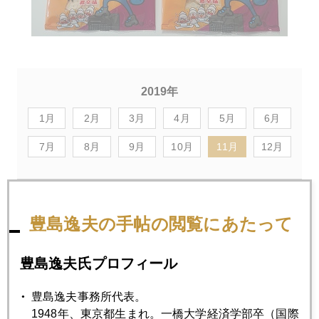
2019年
1月
2月
3月
4月
5月
6月
7月
8月
9月
10月
11月
12月
2019年11月29日
ＧＯＬＤ ＰＲＥＳＳ更新
豊島逸夫の手帖の閲覧にあたって
豊島逸夫氏プロフィール
2019年11月26日
米中合意に向け本気度を探る市場
豊島逸夫事務所代表。
1948年、東京都生まれ。一橋大学経済学部卒（国際