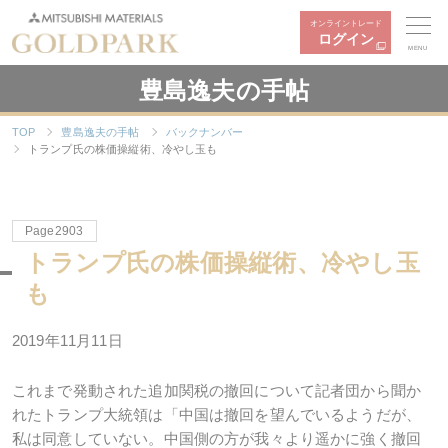
オンライントレード
ログイン
MENU
豊島逸夫の手帖
TOP
豊島逸夫の手帖
バックナンバー
トランプ氏の株価操縦術、冷やし玉も
Page2903
トランプ氏の株価操縦術、冷やし玉
も
2019年11月11日
これまで発動された追加関税の撤回について記者団から聞か
れたトランプ大統領は「中国は撤回を望んでいるようだが、
私は同意していない。中国側の方が我々より遥かに強く撤回