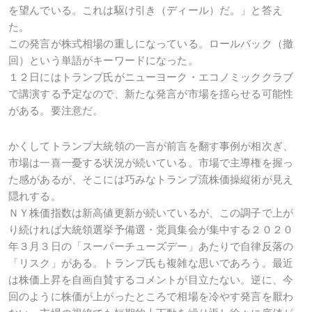
を望んでいる。これは駆け引き（ディール）だ。」と答え
た。
この発言が株式相場の重しになっている。ロールバック（撤
回）という単語がキーワードになった。
１２日にはトランプ氏がニューヨーク・エコノミッククラブ
で講演する予定なので、新たな発言が市場を揺らせる可能性
がある。要注意だ。
かくしてトランプ大統領の一言が前言を翻す事例が相次ぎ、
市場は一喜一憂する状況が続いている。市場で主導権を握っ
た感があるが、そこには巧みなトランプ流株価操縦術が見え
隠れする。
ＮＹ株価指数は新高値更新が続いているが、この調子で上が
り続ければ大統領選挙予備選・党員集会が集中する２０２０
年３月３日の「スーパーチューズデー」あたりで自律反落の
「リスク」がある。トランプ氏も複雑な思いであろう。最近
は株価上昇を自画自賛するコメントが目立たない。逆に、今
回のように株価が上がったところで相場を冷やす発言を厭わ