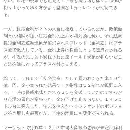
ない。市場の視線でも短期的上下動を繰り返し徐々に底値が
切り上がってゆく方がより堅固な上昇トレンドが期待でき
る。
一方、長期金利が２％の大台に接近しているのだが、政策金
利との相関が強い短期金利の上昇が相対的に鈍い。その結果
長短金利差逆転現象が解消されスプレッド（金利差）はプラ
ス圏で拡大している。金利上昇は株価にとって逆風とされる
が、不況の兆しと不安視された逆イールド現象が和らいだこ
とは株価にとってプラス材料と言える。
総じて、これまで「安全資産」として買われてきた米１０年
債、円、金が売られた結果ＶＩＸ指数は１２割れが視野に入
る。一時は警戒水域とされる２０を突破していたのですっか
り市場の景色が変わった。金の下げも止まらない。１４５０
ドル台に突入した。年末を控えたヘッジファンドのポジショ
ン巻き戻しも顕著だが、市場の潮目にも変化が見られる。
マーケットでは昨年１２月の市場大変動の悪夢が未だに鮮明