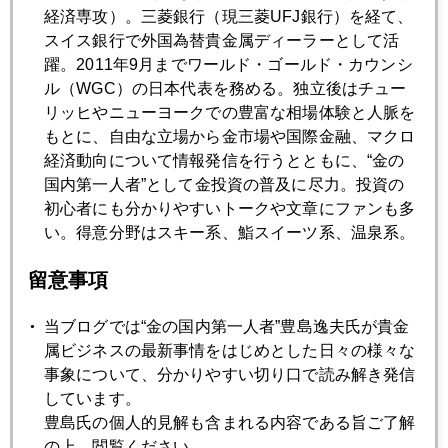
経済専攻）。三菱銀行（現三菱UFJ銀行）を経て、
2019年11月25日
スイス銀行で外国為替貴金属ディーラーとして活
１０００人のゴールド・セミナー
躍。2011年9月までワールド・ゴールド・カウンシ
ル（WGC）の日本代表を務める。独立後はチュー
2019年11月22日
リッヒやニューヨークでの豊富な相場体験と人脈を
渋野日向子プロに見る女性投資家の資質
もとに、自由な立場から金市場や国際金融、マクロ
経済動向について情報発信を行うとともに、“金の
国内第一人者”として金投資の普及に尽力。投資の
2019年11月21日
初心者にも分かりやすいトークや文章にファンも多
サブプライム危機再来はあるか
い。得意分野はスキー系、鮨スイーツ系、温泉系。
留意事項
2019年11月20日
金は「誰の債務でもない」資産
当ブログでは“金の国内第一人者”豊島逸夫氏が貴金
属ビジネスの最新事情をはじめとした日々の様々な
事象について、分かりやすい切り口で読み解き発信
2019年11月19日
しています。
米中貿易戦争、中国側の本音
豊島氏の個人的見解も含まれる内容である旨ご了解
の上、閲覧ください。