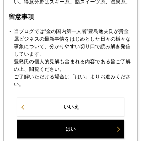
い。得意分野はスキー系、鮨スイーツ系、温泉系。
2019年11月18日
赤字まみれの国、アメリカ
留意事項
当ブログでは“金の国内第一人者”豊島逸夫氏が貴金
2019年11月15日
属ビジネスの最新事情をはじめとした日々の様々な
韓国経済苦境、日本への影響
事象について、分かりやすい切り口で読み解き発信
しています。
豊島氏の個人的見解も含まれる内容である旨ご了解
2019年11月14日
の上、閲覧ください。
トランプ弾劾あるか
ご了解いただける場合は「はい」よりお進みくださ
い。
2019年11月13日
どうなる韓国経済
いいえ
2019年11月12日
はい
天安門リスク現実味増す