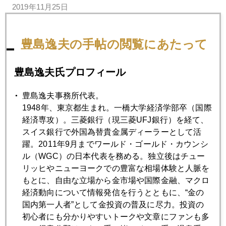
2019年11月25日
１０００人のゴールド・セミナー
豊島逸夫の手帖の閲覧にあたって
2019年11月22日
渋野日向子プロに見る女性投資家の資質
豊島逸夫氏プロフィール
豊島逸夫事務所代表。
2019年11月21日
1948年、東京都生まれ。一橋大学経済学部卒（国際
サブプライム危機再来はあるか
経済専攻）。三菱銀行（現三菱UFJ銀行）を経て、
スイス銀行で外国為替貴金属ディーラーとして活
躍。2011年9月までワールド・ゴールド・カウンシ
2019年11月20日
ル（WGC）の日本代表を務める。独立後はチュー
金は「誰の債務でもない」資産
リッヒやニューヨークでの豊富な相場体験と人脈を
もとに、自由な立場から金市場や国際金融、マクロ
経済動向について情報発信を行うとともに、“金の
2019年11月19日
国内第一人者”として金投資の普及に尽力。投資の
米中貿易戦争、中国側の本音
初心者にも分かりやすいトークや文章にファンも多