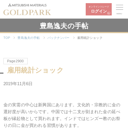
オンライントレード
ログイン
MENU
豊島逸夫の手帖
TOP
豊島逸夫の手帖
バックナンバー
雇用統計ショック
Page2900
雇用統計ショック
2019
年
11
月
6
日
金の実需の中心は新興国にあります。文化的・宗教的に金の
選好度が高いからです。中国では十二支が刻まれた金の延べ
板が縁起物として買われます。インドではヒンズー教のお祭
りの日に金が買われる習慣があります。