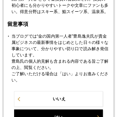
初心者にも分かりやすいトークや文章にファンも多
米中合意に向け本気度を探る市場
い。得意分野はスキー系、鮨スイーツ系、温泉系。
留意事項
2019年11月25日
１０００人のゴールド・セミナー
当ブログでは“金の国内第一人者”豊島逸夫氏が貴金
属ビジネスの最新事情をはじめとした日々の様々な
2019年11月22日
事象について、分かりやすい切り口で読み解き発信
渋野日向子プロに見る女性投資家の資質
しています。
豊島氏の個人的見解も含まれる内容である旨ご了解
の上、閲覧ください。
2019年11月21日
ご了解いただける場合は「はい」よりお進みくださ
サブプライム危機再来はあるか
い。
2019年11月20日
いいえ
金は「誰の債務でもない」資産