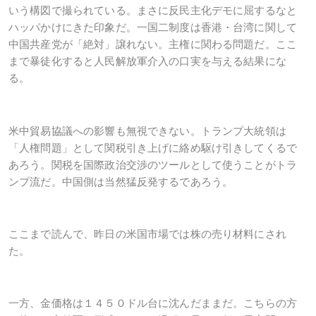
いう構図で撮られている。まさに反民主化デモに屈するなと
ハッパかけにきた印象だ。一国二制度は香港・台湾に関して
中国共産党が「絶対」譲れない。主権に関わる問題だ。ここ
まで暴徒化すると人民解放軍介入の口実を与える結果にな
る。
米中貿易協議への影響も無視できない。トランプ大統領は
「人権問題」として関税引き上げに絡め駆け引きしてくるで
あろう。関税を国際政治交渉のツールとして使うことがトラ
ンプ流だ。中国側は当然猛反発するであろう。
ここまで読んで、昨日の米国市場では株の売り材料にされ
た。
一方、金価格は１４５０ドル台に沈んだままだ。こちらの方