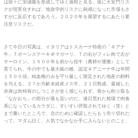
は徐々に安値圏を形成してゆく過程と見る。仮に天安門リス
クが現実化すれば、地政学的リスクに鈍感になった市場もさ
すがに反応するであろう。２０２０年を展望するにあたり要
注意リスクだ。
さて今日の写真は、イタリアはトスカーナ特産の「キアナ
牛」Ｔボーンステーキ＠マガーリ。Ｔの右がフィレ肉で左が
サーロイン。１５００年も前から役牛（農耕や運搬）として
育てられ、牛の中でも最大級の種。認定キアニーナ牛は年間
１５００頭。純血種のみを守り厳しく限定された地産の飼料
を与える。２７か月齢未経産メス牛、２１日熟成、凝縮した
赤身は肉特有のしつこさが全く感じられず。骨から削り取る
「なかおち」の部分が最も旨いのだ。連日荒れた相場で肉食
系になっているカラダに、すいすい摂取されてゆく（笑）と
まで書いたところで、念のために確認したらもう売り切れだ
って。マダム曰く、人気でなかなか手に入らないとのこと。