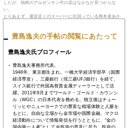
したが、純粋のアルゼンチン牛の店はなかなか見つからな
い。
とりあえず、最近近くのスーパーに出回っている熊本産あか
牛も十分に旨いので満足。私の肉食モードは年末相場入りで
当分、香港情勢同様に収束の気配なし。
豊島逸夫の手帖の閲覧にあたって
豊島逸夫氏プロフィール
2019年
豊島逸夫事務所代表。
1月
2月
3月
4月
5月
6月
1948年、東京都生まれ。一橋大学経済学部卒（国際
経済専攻）。三菱銀行（現三菱UFJ銀行）を経て、
7月
8月
9月
10月
11月
12月
スイス銀行で外国為替貴金属ディーラーとして活
躍。2011年9月までワールド・ゴールド・カウンシ
ル（WGC）の日本代表を務める。独立後はチュー
2019年11月29日
リッヒやニューヨークでの豊富な相場体験と人脈を
ＧＯＬＤ ＰＲＥＳＳ更新
もとに、自由な立場から金市場や国際金融、マクロ
経済動向について情報発信を行うとともに、“金の
国内第一人者”として金投資の普及に尽力。投資の
2019年11月26日