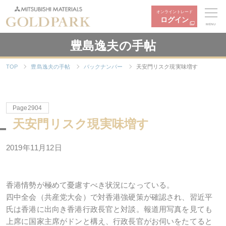
オンライントレード
ログイン
MENU
豊島逸夫の手帖
TOP
豊島逸夫の手帖
バックナンバー
天安門リスク現実味増す
Page2904
天安門リスク現実味増す
2019年11月12日
香港情勢が極めて憂慮すべき状況になっている。
四中全会（共産党大会）で対香港強硬策が確認され、習近平
氏は香港に出向き香港行政長官と対談。報道用写真を見ても
上席に国家主席がドンと構え、行政長官がお伺いをたてると