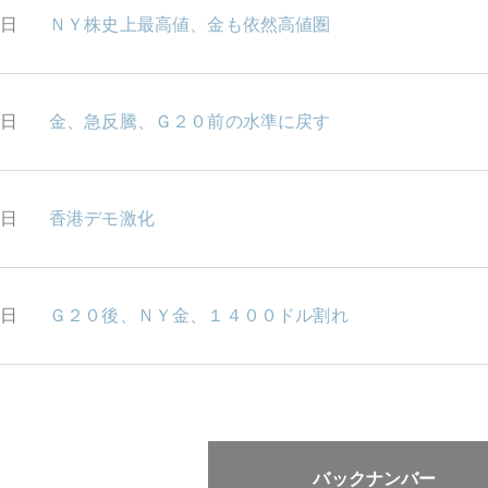
4日
ＮＹ株史上最高値、金も依然高値圏
3日
金、急反騰、Ｇ２０前の水準に戻す
2日
香港デモ激化
1日
Ｇ２０後、ＮＹ金、１４００ドル割れ
バックナンバー