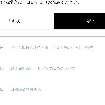
だける場合は「はい」よりお進みください。
1日
辛口のパウエル証言、金色の駆け込み寺は盛況
いいえ
はい
0日
郵便局の不正行為
9日
ドイツ銀行の桃色の紙、リストラの生々しい実態
8日
好調雇用統計、トランプ氏のジレンマ
5日
日韓経済摩擦悪化