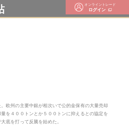
オンライントレード
帖
ログイン
た。欧州の主要中銀が相次いで公的金保有の大量売却
却量を４００トンとか５００トンに抑えるとの協定を
で大底を打って反騰を始めた。