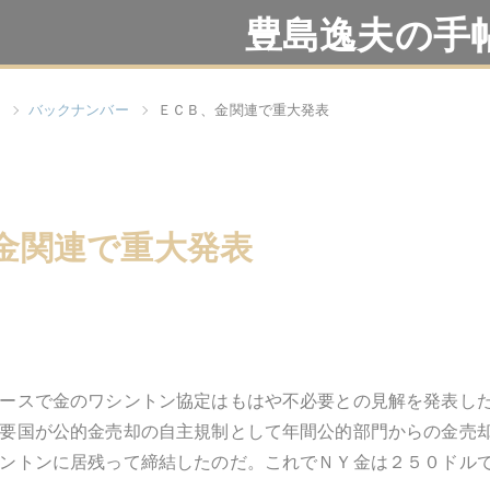
豊島逸夫の手
バックナンバー
ＥＣＢ、金関連で重大発表
金関連で重大発表
ースで金のワシントン協定はもはや不必要との見解を発表し
要国が公的金売却の自主規制として年間公的部門からの金売
ントンに居残って締結したのだ。これでＮＹ金は２５０ドル