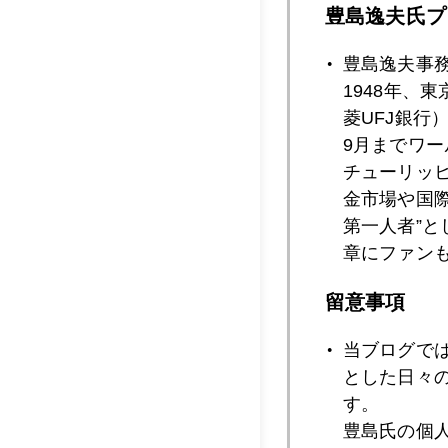
豊島逸夫氏プ
2019年07月2
豊島逸夫事
1948年、
菱UFJ銀行
2019年07月2
9月までワ
チューリッ
金市場や国
2019年07月1
第一人者”
章にファン
2019年07月1
留意事項
当ブログで
とした日々
2019年07月1
す。
豊島氏の個