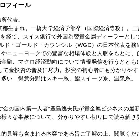
ロフィール
3日
ファーウェイ、北朝鮮関与報道に揺れる金市場
務所代表。
東京都生まれ。一橋大学経済学部卒（国際経済専攻）。
）を経て、スイス銀行で外国為替貴金属ディーラーとして
2日
問題発言は修正、暗闇期間入り、金は乱高下
ールド・ゴールド・カウンシル（WGC）の日本代表を務
ヒやニューヨークでの豊富な相場体験と人脈をもとに、
際金融、マクロ経済動向について情報発信を行うとともに
9日
ＮＹ連銀総裁のお勧め、経済に効くワクチンとは
として金投資の普及に尽力。投資の初心者にも分かりやす
も多い。得意分野はスキー系、鮨スイーツ系、温泉系。
8日
あのカリスマが買い推奨、金急騰
は“金の国内第一人者”豊島逸夫氏が貴金属ビジネスの最
の様々な事象について、分かりやすい切り口で読み解き
6日
かんぽ生命「不適切行為」の実態
人的見解も含まれる内容である旨ご了解の上、閲覧くだ