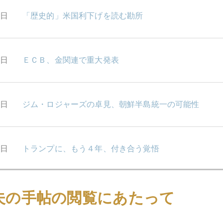
0日
「歴史的」米国利下げを読む勘所
9日
ＥＣＢ、金関連で重大発表
6日
ジム・ロジャーズの卓見、朝鮮半島統一の可能性
5日
トランプに、もう４年、付き合う覚悟
4日
ラガルドＥＣＢ、株購入説が浮上
夫の手帖の閲覧にあたって