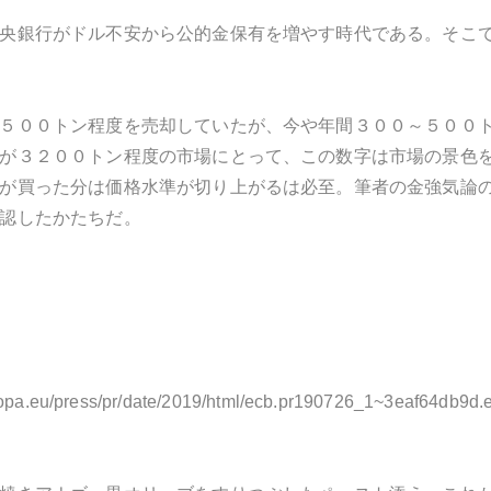
央銀行がドル不安から公的金保有を増やす時代である。そこ
５００トン程度を売却していたが、今や年間３００～５００
が３２００トン程度の市場にとって、この数字は市場の景色
が買った分は価格水準が切り上がるは必至。筆者の金強気論
認したかたちだ。
ropa.eu/press/pr/date/2019/html/ecb.pr190726_1~3eaf64db9d.e