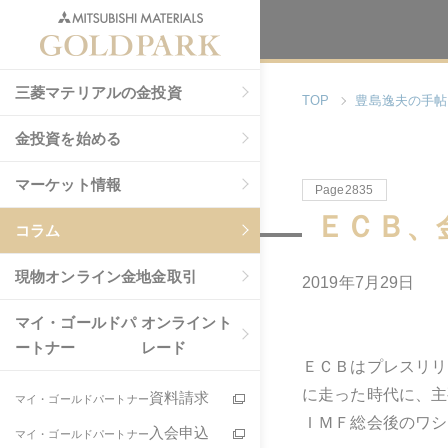
三菱マテリアルの金投資
TOP
豊島逸夫の手帖
金投資を始める
マーケット情報
Page2835
ＥＣＢ、
コラム
現物
オンライン金地金取引
2019年7月29日
マイ・ゴールドパ
オンライント
ートナー
レード
ＥＣＢはプレスリリ
に走った時代に、主
資料請求
マイ・ゴールドパートナー
ＩＭＦ総会後のワシ
入会申込
マイ・ゴールドパートナー