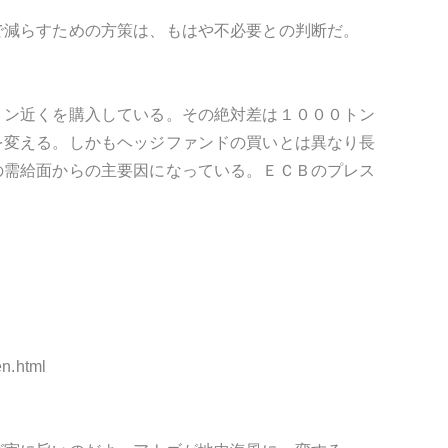
で減らすための方策は、もはや不必要との判断だ。
トン近くを購入している。その絶対差は１０００トン
を変える。しかもヘッジファンドの買いとは異なり長
の需給面からの主要因になっている。ＥＣＢのプレス
n.html