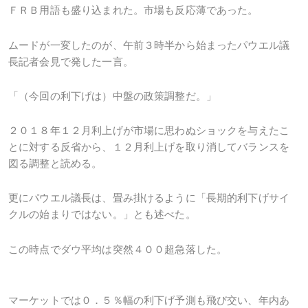
ＦＲＢ用語も盛り込まれた。市場も反応薄であった。
ムードが一変したのが、午前３時半から始まったパウエル議
長記者会見で発した一言。
「（今回の利下げは）中盤の政策調整だ。」
２０１８年１２月利上げが市場に思わぬショックを与えたこ
とに対する反省から、１２月利上げを取り消してバランスを
図る調整と読める。
更にパウエル議長は、畳み掛けるように「長期的利下げサイ
クルの始まりではない。」とも述べた。
この時点でダウ平均は突然４００超急落した。
マーケットでは０．５％幅の利下げ予測も飛び交い、年内あ