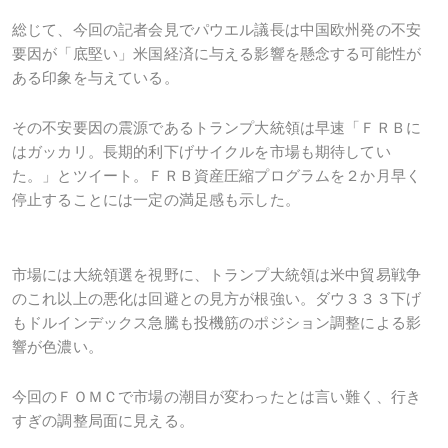
総じて、今回の記者会見でパウエル議長は中国欧州発の不安
要因が「底堅い」米国経済に与える影響を懸念する可能性が
ある印象を与えている。
その不安要因の震源であるトランプ大統領は早速「ＦＲＢに
はガッカリ。長期的利下げサイクルを市場も期待してい
た。」とツイート。ＦＲＢ資産圧縮プログラムを２か月早く
停止することには一定の満足感も示した。
市場には大統領選を視野に、トランプ大統領は米中貿易戦争
のこれ以上の悪化は回避との見方が根強い。ダウ３３３下げ
もドルインデックス急騰も投機筋のポジション調整による影
響が色濃い。
今回のＦＯＭＣで市場の潮目が変わったとは言い難く、行き
すぎの調整局面に見える。