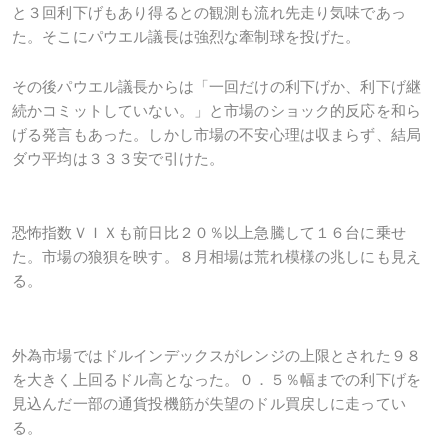
と３回利下げもあり得るとの観測も流れ先走り気味であっ
た。そこにパウエル議長は強烈な牽制球を投げた。
その後パウエル議長からは「一回だけの利下げか、利下げ継
続かコミットしていない。」と市場のショック的反応を和ら
げる発言もあった。しかし市場の不安心理は収まらず、結局
ダウ平均は３３３安で引けた。
恐怖指数ＶＩＸも前日比２０％以上急騰して１６台に乗せ
た。市場の狼狽を映す。８月相場は荒れ模様の兆しにも見え
る。
外為市場ではドルインデックスがレンジの上限とされた９８
を大きく上回るドル高となった。０．５％幅までの利下げを
見込んだ一部の通貨投機筋が失望のドル買戻しに走ってい
る。