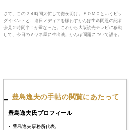
さて、この２４時間大忙しで徹夜明け。ＦＯＭＣというビッ
グイベントと、連日メディアを賑わすかんぽ生命問題の記者
会見２時間半！が重なった。これから大阪読売テレビに移動
して、今日のミヤネ屋に生出演。かんぽ問題について語る。
2019年
豊島逸夫の手帖の閲覧にあたって
1月
2月
3月
4月
5月
6月
豊島逸夫氏プロフィール
7月
8月
9月
10月
11月
12月
豊島逸夫事務所代表。