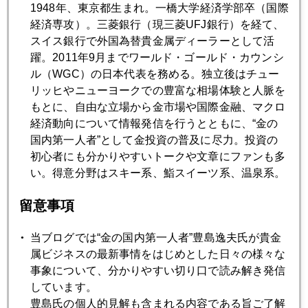
1948年、東京都生まれ。一橋大学経済学部卒（国際
2019年08月30日
経済専攻）。三菱銀行（現三菱UFJ銀行）を経て、
年金、破局のシナリオ
スイス銀行で外国為替貴金属ディーラーとして活
躍。2011年9月までワールド・ゴールド・カウンシ
ル（WGC）の日本代表を務める。独立後はチュー
2019年08月29日
リッヒやニューヨークでの豊富な相場体験と人脈を
「利下げでトランプ再選リスク」元ＦＲＢ重鎮、異例の警
もとに、自由な立場から金市場や国際金融、マクロ
鐘
経済動向について情報発信を行うとともに、“金の
国内第一人者”として金投資の普及に尽力。投資の
初心者にも分かりやすいトークや文章にファンも多
2019年08月28日
い。得意分野はスキー系、鮨スイーツ系、温泉系。
ＮＹ金、史上最高値更新はあるか
留意事項
2019年08月27日
当ブログでは“金の国内第一人者”豊島逸夫氏が貴金
ウォール街で「出世」した円相場
属ビジネスの最新事情をはじめとした日々の様々な
事象について、分かりやすい切り口で読み解き発信
2019年08月26日
しています。
金１５５０ドル接近、市場もアジア政情も騒然
豊島氏の個人的見解も含まれる内容である旨ご了解