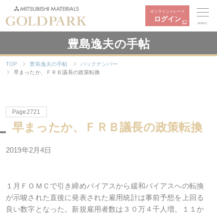
オンライントレード
ログイン
MENU
豊島逸夫の手帖
TOP
豊島逸夫の手帖
バックナンバー
早まったか、ＦＲＢ議長の政策転換
Page2721
早まったか、ＦＲＢ議長の政策転換
2019
年
2
月
4
日
１月ＦＯＭＣで引き締めバイアスから緩和バイアスへの転換
が示唆された直後に発表された雇用統計は事前予想を上回る
良い数字となった。新規雇用者数は３０万４千人増。１１か