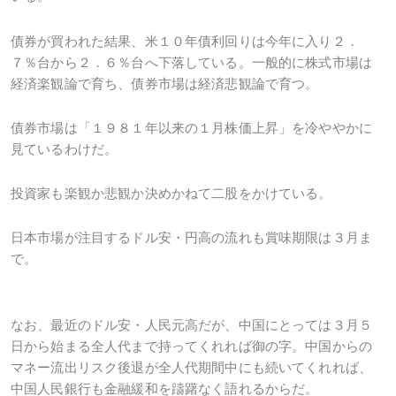
債券が買われた結果、米１０年債利回りは今年に入り２．
７％台から２．６％台へ下落している。一般的に株式市場は
経済楽観論で育ち、債券市場は経済悲観論で育つ。
債券市場は「１９８１年以来の１月株価上昇」を冷ややかに
見ているわけだ。
投資家も楽観か悲観か決めかねて二股をかけている。
日本市場が注目するドル安・円高の流れも賞味期限は３月ま
で。
なお、最近のドル安・人民元高だが、中国にとっては３月５
日から始まる全人代まで持ってくれれば御の字。中国からの
マネー流出リスク後退が全人代期間中にも続いてくれれば、
中国人民銀行も金融緩和を躊躇なく語れるからだ。