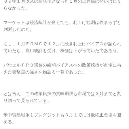
８９年１月以来の高水準となった１月の上昇幅の勢いは止ま
らなかった。
マーケットは経済統計が良くても、利上げ観測は強まらずと
判断したのだ。
もし、１月ＦＯＭＣで１２月に続き利上げバイアスが語られ
ていたら、雇用統計を受け、株価は下がっていたであろう。
パウエルＦＲＢ議長の緩和バイアスへの政策転換が市場に与
えた衝撃度の強さを物語る一幕であった。
とは言え、この政策転換の賞味期限も市場では３月までと割
り切って見られている。
米中貿易戦争もブレグジットも３月までには最終正念場を迎
える。