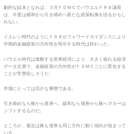
劇的な結末となれば、３月ＦＯＭＣでパウエルＦＲＢ議長
は、今度は緩和から引き締めへ新たな政策転換を語るかもし
れない。
イエレン時代のようにＦＲＢがフォワードガイダンスにより
中期的金融政策の方向性を明示する時代は終わった。
パウエル時代は激動する世界経済により、大きく振れる経済
データ次第で、金融政策の方向性がＦＯＭＣごとに変化する
ことが常態化しそうだ。
市場にとっては厄介な事態である。
引き締めなら株から債券へ、緩和なら債券から株へマネーは
シフトするものだ。
ところが、最近は株も債券も同じ方向に動く傾向が強まって
いる。