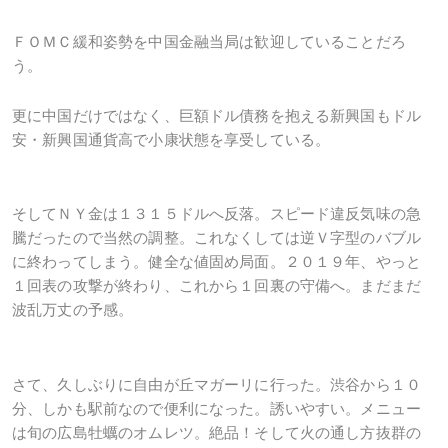
ＦＯＭＣ緩和姿勢を中国金融当局は歓迎していることだろ
う。
更に中国だけではなく、巨額ドル債務を抱える新興国もドル
安・新興国通貨高で小康状態を享受している。
そしてＮＹ金は１３１５ドルへ反落。スピード違反気味の急
騰だったので当然の調整。これなくしては逆Ｖ字型のバブル
に終わってしまう。健全な値固め局面。２０１９年、やっと
１回表の攻撃が終わり、これから１回裏の守備へ。まだまだ
波乱万丈の予感。
さて、久しぶりに自由が丘マガーリに行った。渋谷から１０
分、しかも駅前なので便利になった。誘いやすい。メニュー
は旬の広島牡蠣のオムレツ。絶品！そして火の通し方抜群の