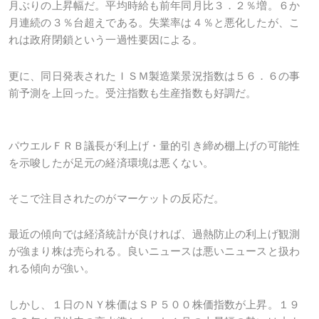
月ぶりの上昇幅だ。平均時給も前年同月比３．２％増。６か
月連続の３％台超えである。失業率は４％と悪化したが、こ
れは政府閉鎖という一過性要因による。
更に、同日発表されたＩＳＭ製造業景況指数は５６．６の事
前予測を上回った。受注指数も生産指数も好調だ。
パウエルＦＲＢ議長が利上げ・量的引き締め棚上げの可能性
を示唆したが足元の経済環境は悪くない。
そこで注目されたのがマーケットの反応だ。
最近の傾向では経済統計が良ければ、過熱防止の利上げ観測
が強まり株は売られる。良いニュースは悪いニュースと扱わ
れる傾向が強い。
しかし、１日のＮＹ株価はＳＰ５００株価指数が上昇。１９