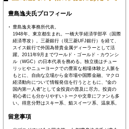
豊島逸夫氏プロフィール
豊島逸夫事務所代表。
1948年、東京都生まれ。一橋大学経済学部卒（国際
経済専攻）。三菱銀行（現三菱UFJ銀行）を経て、
スイス銀行で外国為替貴金属ディーラーとして活
食後、その料理センスが光る、高さんこと、高須シェフとバ
躍。2011年9月までワールド・ゴールド・カウンシ
ーコーナーで談笑中。職人肌で普段は無口なんだけど、私が
ル（WGC）の日本代表を務める。独立後はチュー
全幅の信頼を置いているシェフだよ～～。なんでも最近はる
リッヒやニューヨークでの豊富な相場体験と人脈を
ばる熊本から来店のファンがおられたとか。京都の「らく
もとに、自由な立場から金市場や国際金融、マクロ
山」にも行ったそうな。
経済動向について情報発信を行うとともに、“金の
国内第一人者”として金投資の普及に尽力。投資の
初心者にも分かりやすいトークや文章にファンも多
い。得意分野はスキー系、鮨スイーツ系、温泉系。
留意事項