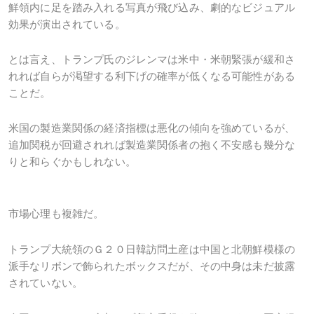
鮮領内に足を踏み入れる写真が飛び込み、劇的なビジュアル
効果が演出されている。
とは言え、トランプ氏のジレンマは米中・米朝緊張が緩和さ
れれば自らが渇望する利下げの確率が低くなる可能性がある
ことだ。
米国の製造業関係の経済指標は悪化の傾向を強めているが、
追加関税が回避されれば製造業関係者の抱く不安感も幾分な
りと和らぐかもしれない。
市場心理も複雑だ。
トランプ大統領のＧ２０日韓訪問土産は中国と北朝鮮模様の
派手なリボンで飾られたボックスだが、その中身は未だ披露
されていない。