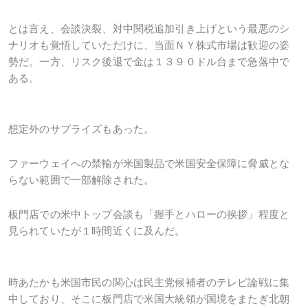
とは言え、会談決裂、対中関税追加引き上げという最悪のシ
ナリオも覚悟していただけに、当面ＮＹ株式市場は歓迎の姿
勢だ。一方、リスク後退で金は１３９０ドル台まで急落中で
ある。
想定外のサプライズもあった。
ファーウェイへの禁輸が米国製品で米国安全保障に脅威とな
らない範囲で一部解除された。
板門店での米中トップ会談も「握手とハローの挨拶」程度と
見られていたが１時間近くに及んだ。
時あたかも米国市民の関心は民主党候補者のテレビ論戦に集
中しており、そこに板門店で米国大統領が国境をまたぎ北朝