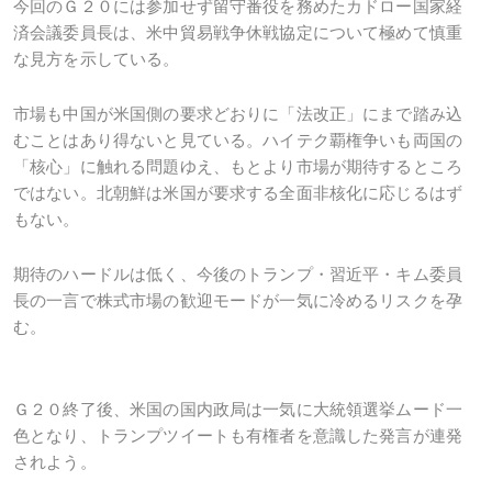
今回のＧ２０には参加せず留守番役を務めたカドロー国家経
済会議委員長は、米中貿易戦争休戦協定について極めて慎重
な見方を示している。
市場も中国が米国側の要求どおりに「法改正」にまで踏み込
むことはあり得ないと見ている。ハイテク覇権争いも両国の
「核心」に触れる問題ゆえ、もとより市場が期待するところ
ではない。北朝鮮は米国が要求する全面非核化に応じるはず
もない。
期待のハードルは低く、今後のトランプ・習近平・キム委員
長の一言で株式市場の歓迎モードが一気に冷めるリスクを孕
む。
Ｇ２０終了後、米国の国内政局は一気に大統領選挙ムード一
色となり、トランプツイートも有権者を意識した発言が連発
されよう。