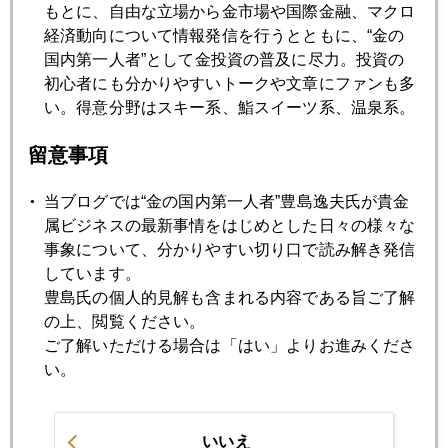
もとに、自由な立場から金市場や国際金融、マクロ
経済動向について情報発信を行うとともに、“金の
国内第一人者”として金投資の普及に尽力。投資の
初心者にも分かりやすいトークや文章にファンも多
い。得意分野はスキー系、鮨スイーツ系、温泉系。
留意事項
当ブログでは“金の国内第一人者”豊島逸夫氏が貴金
属ビジネスの最新事情をはじめとした日々の様々な
2019年
事象について、分かりやすい切り口で読み解き発信
1月
2月
3月
4月
5月
6月
しています。
豊島氏の個人的見解も含まれる内容である旨ご了解
7月
8月
9月
10月
11月
12月
の上、閲覧ください。
ご了解いただける場合は「はい」よりお進みくださ
い。
2019年07月30日
「歴史的」米国利下げを読む勘所
いいえ