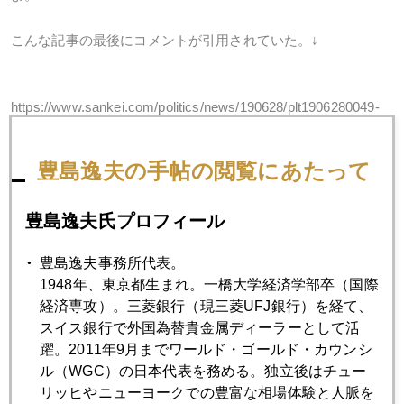
こんな記事の最後にコメントが引用されていた。↓
https://www.sankei.com/politics/news/190628/plt1906280049-
n1.html
豊島逸夫の手帖の閲覧にあたって
それからＧ２０は「歌舞伎の顔見世興行」程度という冷めた
コメントも別途引用されていた。日本のメディアは大はしゃ
豊島逸夫氏プロフィール
ぎだったけど海外でＧ２０は話題にならず。だって昨年１２
月アルゼンチンで開催されたＧ２０のことなど殆ど話題にな
豊島逸夫事務所代表。
らなかったでしょ。あの時も米中トップ会談で関税合戦に休
1948年、東京都生まれ。一橋大学経済学部卒（国際
戦協定が結ばれた。その後米国が中国側に実務レベルでの合
経済専攻）。三菱銀行（現三菱UFJ銀行）を経て、
意内容を書面で確認したら、中国（具体的には中国共産党）
スイス銀行で外国為替貴金属ディーラーとして活
が一転白紙撤回して今回に至るという過程だった。
躍。2011年9月までワールド・ゴールド・カウンシ
ル（WGC）の日本代表を務める。独立後はチュー
リッヒやニューヨークでの豊富な相場体験と人脈を