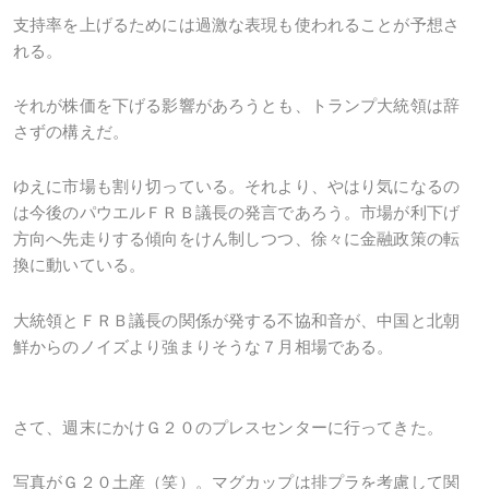
支持率を上げるためには過激な表現も使われることが予想さ
れる。
それが株価を下げる影響があろうとも、トランプ大統領は辞
さずの構えだ。
ゆえに市場も割り切っている。それより、やはり気になるの
は今後のパウエルＦＲＢ議長の発言であろう。市場が利下げ
方向へ先走りする傾向をけん制しつつ、徐々に金融政策の転
換に動いている。
大統領とＦＲＢ議長の関係が発する不協和音が、中国と北朝
鮮からのノイズより強まりそうな７月相場である。
さて、週末にかけＧ２０のプレスセンターに行ってきた。
写真がＧ２０土産（笑）。マグカップは排プラを考慮して関