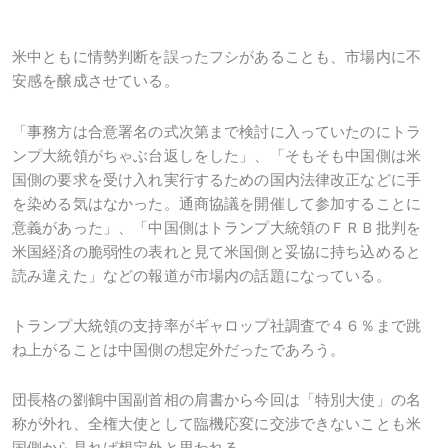
米中ともに情勢判断を誤ったフシがあることも、市場内に不
安感を醸成させている。
「事務方は合意署名の式次第まで検討に入っていたのにトラ
ンプ大統領がちゃぶ台返しをした」、「そもそも中国側は米
国側の要求を受け入れ実行するための国内法律改正などに手
を染める気はなかった。通商協議を開催して参加することに
意義があった」、「中国側はトランプ大統領のＦＲＢ批判を
米国経済の脆弱性の表れと見て米国側と妥協に持ち込めると
読み違えた」などの報道が市場内の話題になっている。
トランプ大統領の支持率がギャロップ社調査で４６％まで跳
ね上がることは中国側の想定外だったであろう。
団長格の劉鶴中国副首相の肩書から今回は「特別大使」の名
称が外れ、全権大使として臨機応変に交渉できないことも米
国側から見れば想定外と思われる。