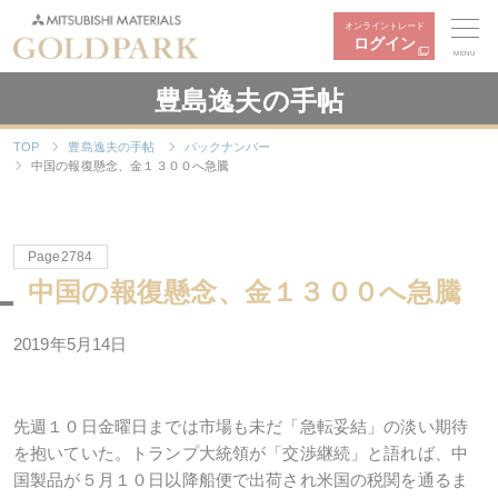
オンライントレード
ログイン
MENU
豊島逸夫の手帖
TOP
豊島逸夫の手帖
バックナンバー
中国の報復懸念、金１３００へ急騰
Page2784
中国の報復懸念、金１３００へ急騰
2019年5月14日
先週１０日金曜日までは市場も未だ「急転妥結」の淡い期待
を抱いていた。トランプ大統領が「交渉継続」と語れば、中
国製品が５月１０日以降船便で出荷され米国の税関を通るま