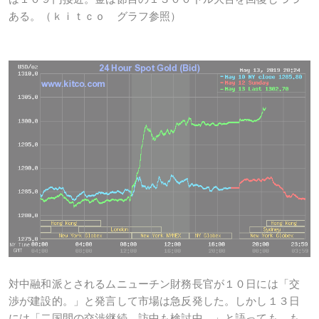
ある。（ｋｉｔｃｏ グラフ参照）
対中融和派とされるムニューチン財務長官が１０日には「交
渉が建設的。」と発言して市場は急反発した。しかし１３日
には「二国間の交渉継続。訪中も検討中。」と語っても、も