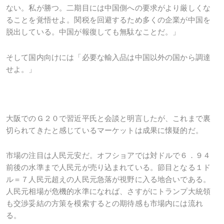
ない。私が勝つ。二期目には中国側への要求がより厳しくな
ることを覚悟せよ。関税を回避するため多くの企業が中国を
脱出している。中国が報復しても無駄なことだ。」
そして国内向けには「必要な輸入品は中国以外の国から調達
せよ。」
大阪でのＧ２０で習近平氏と会談と明言したが、これまで裏
切られてきたと感じているマーケットは成果に懐疑的だ。
市場の注目は人民元安だ。オフショアでは対ドルで６．９４
前後の水準まで人民元が売り込まれている。節目となる１ド
ル＝７人民元超えの人民元急落が視野に入る地合いである。
人民元相場が危機的水準になれば、さすがにトランプ大統領
も交渉妥結の方策を模索するとの期待感も市場内には流れ
る。