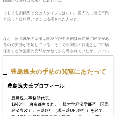
そもそも劉鶴氏は交渉人タイプではない。個人的に習近平氏
と親しく信頼厚いゆえに抜擢された人材だ。
なお、貿易戦争の武器は関税だが中国側は貿易量に限界があ
るので実弾が不足している。そこで非関税の戦術として巨額
保有する米国債の売却がかねてから噂されていたが、いよい
よ政府系新聞が「アカデミックに議論されている」と報道さ
れるに至った。筆者は中国の外貨準備が減価するので自分の
首を絞めるような策ゆえ無理筋と思うが市場は言及されるだ
豊島逸夫の手帖の閲覧にあたって
けで動く。万が一実行されればドル金利急騰、それも悪い金
利上昇ゆえドルの信認が薄れ円高要因にもなる。特に投機筋
豊島逸夫氏プロフィール
にとっては格好の材料となろう。
豊島逸夫事務所代表。
1948年、東京都生まれ。一橋大学経済学部卒（国際
市場の不安感を示すＶＩＸ指数も一旦落ち着いていたが、１
経済専攻）。三菱銀行（現三菱UFJ銀行）を経て、
３日には一日の上げ幅として記録的な３０％近い急騰を演