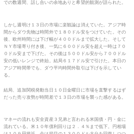
での数週間、話し合いの余地ありと希望的観測が語られた。
しかし週明け１３日の市場に楽観論は消えていた。アジア時
間からダウ先物は時間外で１８０ドル安をつけていた。その
後、欧州時間には下げ幅が４００ドルまで拡大した。そして
ＮＹ市場寄り付き後、一気に６００ドル安を超え一時は７０
０ドル安まで下げた。その後は５００ドル安から７００ドル
安の低いレンジで終始。結局６１７ドル安で引けた。本日の
アジア時間帯でも、ダウ平均時間外取引は下げを示してい
る。
結局、追加関税発動当日１０日金曜日に市場を直撃するはず
だった売り攻勢が時間差で１３日の市場を襲った感がある。
マネーの流れも安全資産３兄弟と言われる米国債・円・金に
流れている。米１０年債利回りは２．４％まで低下。円相場
は１０９円接近。金は節目の１３００ドル大台を回復しつつ