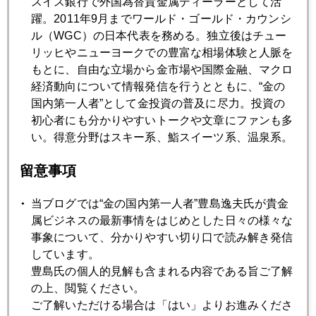
スイス銀行で外国為替貴金属ディーラーとして活
じ、再び２０の警戒水域を突破している。
躍。2011年9月までワールド・ゴールド・カウンシ
ル（WGC）の日本代表を務める。独立後はチュー
人民元、ＶＩＸ、円、金に同時に波乱警戒のシグナルが点灯
リッヒやニューヨークでの豊富な相場体験と人脈を
した。
もとに、自由な立場から金市場や国際金融、マクロ
経済動向について情報発信を行うとともに、“金の
市場には今更５月は売りなど悠長なことは言っていられない
国内第一人者”として金投資の普及に尽力。投資の
緊迫感が漂う。
初心者にも分かりやすいトークや文章にファンも多
い。得意分野はスキー系、鮨スイーツ系、温泉系。
明日、フジテレビ系列の「とくダネ！」にスタジオ出演しま
留意事項
す
。
当ブログでは“金の国内第一人者”豊島逸夫氏が貴金
属ビジネスの最新事情をはじめとした日々の様々な
事象について、分かりやすい切り口で読み解き発信
しています。
豊島氏の個人的見解も含まれる内容である旨ご了解
の上、閲覧ください。
2019年
ご了解いただける場合は「はい」よりお進みくださ
1月
2月
3月
4月
5月
6月