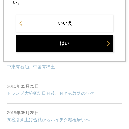
い。
7月
8月
9月
10月
11月
12月
いいえ
2019年05月31日
日本市場、暁の異変
はい
2019年05月30日
中東有石油、中国有稀土
2019年05月29日
トランプ大統領訪日直後、ＮＹ株急落のワケ
2019年05月28日
関税引き上げ合戦からハイテク覇権争いへ