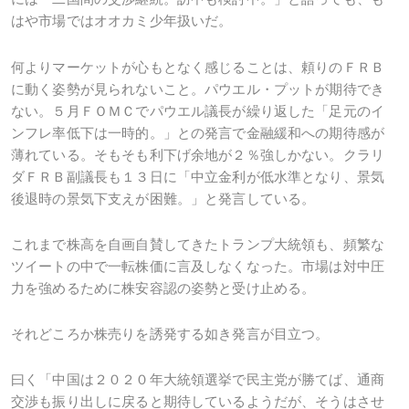
はや市場ではオオカミ少年扱いだ。
何よりマーケットが心もとなく感じることは、頼りのＦＲＢ
に動く姿勢が見られないこと。パウエル・プットが期待でき
ない。５月ＦＯＭＣでパウエル議長が繰り返した「足元のイ
ンフレ率低下は一時的。」との発言で金融緩和への期待感が
薄れている。そもそも利下げ余地が２％強しかない。クラリ
ダＦＲＢ副議長も１３日に「中立金利が低水準となり、景気
後退時の景気下支えが困難。」と発言している。
これまで株高を自画自賛してきたトランプ大統領も、頻繁な
ツイートの中で一転株価に言及しなくなった。市場は対中圧
力を強めるために株安容認の姿勢と受け止める。
それどころか株売りを誘発する如き発言が目立つ。
曰く「中国は２０２０年大統領選挙で民主党が勝てば、通商
交渉も振り出しに戻ると期待しているようだが、そうはさせ