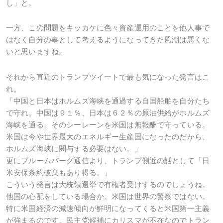
し」と。
一方、この問題をキッカケに色々資産運用のことを他人事で
はなく自分の事として考えるようになってきた風潮は悪くな
いと思いますね。
それから直近のトランプツイートで最も気になった発言はこ
れ。
「中国と日本はホルムズ海峡を通過する自国船舶を自分たち
で守れ。中国は９１％、日本は６２％の原油供給がホルムズ
海峡を通る。そのシーレーンを米国は無報酬で守っている。
米国は今や世界最大のエネルギー生産国になったのだから、
ホルムズ海峡に関与する必要はない。」
更にブルームバーグ通信より、トランプ側近の話として「日
米安保条約破棄もあり得る。」
こういう発言は大統領選挙で有権者受けするのでしょうね。
他国の心配をしている場合か。米国は世界の警察ではない。
特に米国経済の減速傾向が鮮明になってくると米国第一主義
が強まるのです。民主党候補にカリスマが不在なのでトラン