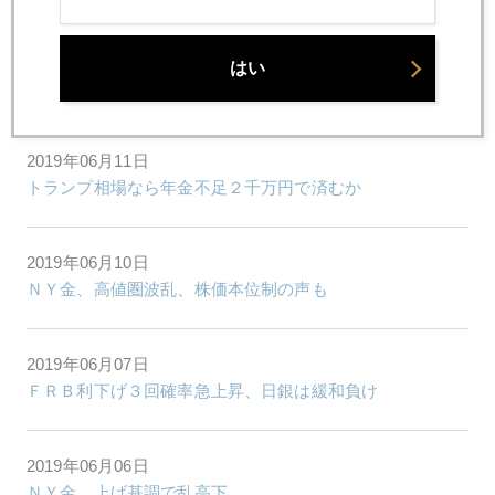
2019年06月12日
はい
老後２千万円不足騒動
2019年06月11日
トランプ相場なら年金不足２千万円で済むか
2019年06月10日
ＮＹ金、高値圏波乱、株価本位制の声も
2019年06月07日
ＦＲＢ利下げ３回確率急上昇、日銀は緩和負け
2019年06月06日
ＮＹ金、上げ基調で乱高下