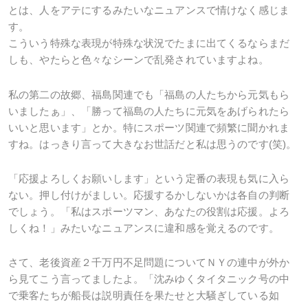
とは、人をアテにするみたいなニュアンスで情けなく感じま
す。
こういう特殊な表現が特殊な状況でたまに出てくるならまだ
しも、やたらと色々なシーンで乱発されていますよね。
私の第二の故郷、福島関連でも「福島の人たちから元気もら
いましたぁ」、「勝って福島の人たちに元気をあげられたら
いいと思います」とか。特にスポーツ関連で頻繁に聞かれま
すね。はっきり言って大きなお世話だと私は思うのです(笑)。
「応援よろしくお願いします」という定番の表現も気に入ら
ない。押し付けがましい。応援するかしないかは各自の判断
でしょう。「私はスポーツマン、あなたの役割は応援。よろ
しくね！」みたいなニュアンスに違和感を覚えるのです。
さて、老後資産２千万円不足問題についてＮＹの連中が外か
ら見てこう言ってましたよ。「沈みゆくタイタニック号の中
で乗客たちが船長は説明責任を果たせと大騒ぎしている如