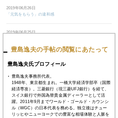
2019年06月26日
「元気をもらう」の違和感
2019年06月25日
金急騰止まらず、ビットコインと相乗効果も
豊島逸夫の手帖の閲覧にあたって
2019年06月24日
中東緊迫、有事の金ドカ買いは「悪魔の選択」
豊島逸夫氏プロフィール
豊島逸夫事務所代表。
2019年06月21日
1948年、東京都生まれ。一橋大学経済学部卒（国際
金１４００ドル突破
経済専攻）。三菱銀行（現三菱UFJ銀行）を経て、
スイス銀行で外国為替貴金属ディーラーとして活
躍。2011年9月までワールド・ゴールド・カウンシ
2019年06月20日
ル（WGC）の日本代表を務める。独立後はチュー
ＦＯＭＣと中東緊迫でＮＹ金１３６０ドル超え
リッヒやニューヨークでの豊富な相場体験と人脈を