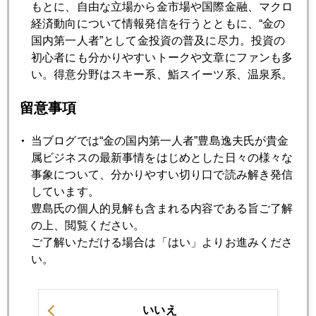
もとに、自由な立場から金市場や国際金融、マクロ
経済動向について情報発信を行うとともに、“金の
2019年06月19日
国内第一人者”として金投資の普及に尽力。投資の
日銀とヘッジファンドの神経戦
初心者にも分かりやすいトークや文章にファンも多
い。得意分野はスキー系、鮨スイーツ系、温泉系。
2019年06月18日
留意事項
年金３割削減を強いられた国
当ブログでは“金の国内第一人者”豊島逸夫氏が貴金
属ビジネスの最新事情をはじめとした日々の様々な
2019年06月17日
事象について、分かりやすい切り口で読み解き発信
英国漂流、ほくそ笑む中国
しています。
豊島氏の個人的見解も含まれる内容である旨ご了解
2019年06月14日
の上、閲覧ください。
ホルムズ海峡、香港騒擾
ご了解いただける場合は「はい」よりお進みくださ
い。
2019年06月13日
老後２千万円不足、誰が騒いでいるのか
いいえ