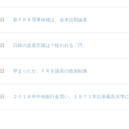
6日
新ＦＲＢ理事候補は、金本位制論者
5日
日銀の資産圧縮は？狙われる「円」
4日
早まったか、ＦＲＢ議長の政策転換
1日
２０１８年中央銀行金買い、１９７１年以来最高水準