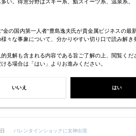
も多い。得意分野はスキー系、鮨スイーツ系、温泉系。
1日
「スキーヤーの親指」という怪我
は“金の国内第一人者”豊島逸夫氏が貴金属ビジネスの最
の様々な事象について、分かりやすい切り口で読み解き
0日
金価格上放れ
人的見解も含まれる内容である旨ご了解の上、閲覧くだ
だける場合は「はい」よりお進みください。
9日
金とインフレ
いいえ
はい
8日
有事の金復活か？
5日
バレンタインショックに女神出現