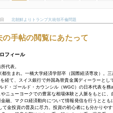
8日
北朝鮮よりトランプ大統領不倫問題
夫の手帖の閲覧にあたって
7日
異例の中国国営企業デフォルト未遂
ロフィール
6日
米中停戦、次の標的は日本か？
務所代表。
東京都生まれ。一橋大学経済学部卒（国際経済専攻）。
）を経て、スイス銀行で外国為替貴金属ディーラーとして
ールド・ゴールド・カウンシル（WGC）の日本代表を務
5日
ジム・ロジャーズの本音
ヒやニューヨークでの豊富な相場体験と人脈をもとに、
際金融、マクロ経済動向について情報発信を行うとともに
として金投資の普及に尽力。投資の初心者にも分かりやす
2日
過剰流動性相場の復活？