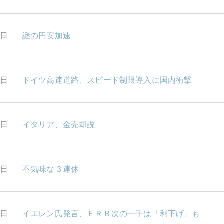
4日
謎の円安加速
3日
ドイツ高速道路、スピード制限導入に国内衝撃
2日
イタリア、金売却説
8日
不気味な３連休
7日
イエレン氏発言、ＦＲＢ次の一手は「利下げ」も