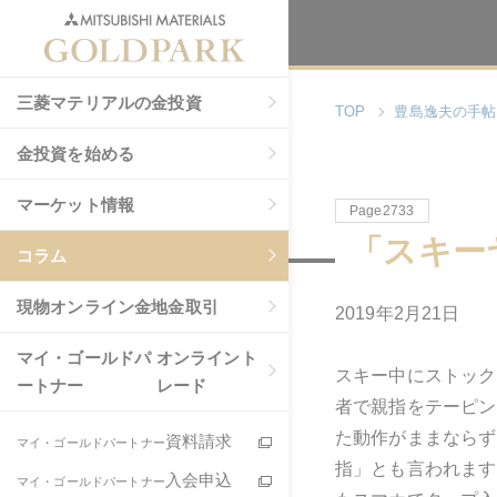
三菱マテリアルの金投資
TOP
豊島逸夫の手帖
金投資を始める
マーケット情報
Page2733
「スキー
コラム
現物
オンライン金地金取引
2019年2月21日
マイ・ゴールドパ
オンライント
スキー中にストック
ートナー
レード
者で親指をテーピン
た動作がままならず
資料請求
マイ・ゴールドパートナー
指」とも言われます
入会申込
マイ・ゴールドパートナー