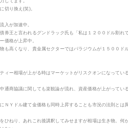
力してます。
に切り換え(笑)。
流入が加速中。
債券王と言われるグンドラック氏も「私は１２００ドル割れ
ー価格が上昇中。
物も高くなり、貴金属セクターではパラジウムが１５００ド
ティー相場が上がる時はマーケットがリスクオンになってい
中通商協議に関しても楽観論が流れ、資産価格が上がってい
にＮＹドル建て金価格も同時上昇することも市況の法則とは
をひねり、あれこれ後講釈してみせますが相場は生き物。何