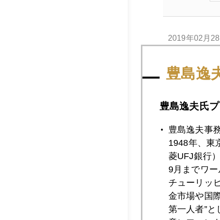
2019年02月2
豊島逸
2019年02月2
豊島逸夫氏プ
2019年02月2
豊島逸夫事
1948年、
菱UFJ銀行
9月までワ
2019年02月2
チューリッ
金市場や国
第一人者”
2019年02月2