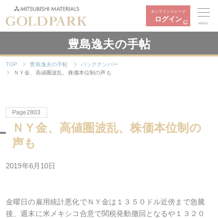
オンライントレード
ログイン
MENU
豊島逸夫の手帖
TOP
豊島逸夫の手帖
バックナンバー
ＮＹ金、高値圏波乱、株価本位制の声も
Page2803
ＮＹ金、高値圏波乱、株価本位制の
声も
2019年6月10日
金曜日の雇用統計悪化でＮＹ金は１３５０ドル近傍まで急騰
後、週末に米メキシコ合意で関税発動撤回となるや１３２０