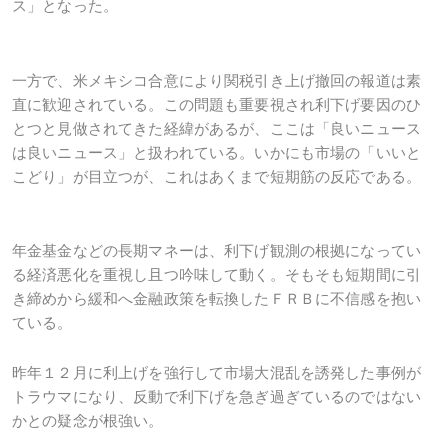
ス」となった。
一方で、米メキシコ合意により関税引き上げ撤回の報道は素
直に歓迎されている。この問題も重要視され利下げ要因のひ
とつと見做されてきた経緯があるが、ここは「良いニュース
は良いニュース」と扱われている。いかにも市場の「いいと
こどり」が目立つが、これはあくまで短期筋の反応である。
年金基金などの長期マネーは、利下げ観測の根拠になってい
る経済悪化を重視し且つ吟味して動く。そもそも短期間に引
き締めから緩和へ金融政策を転換したＦＲＢに不信感を抱い
ている。
昨年１２月に利上げを強行して市場大混乱を誘発した事例が
トラウマになり、反動で利下げを急ぎ過ぎているのではない
かとの疑念が根強い。