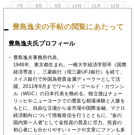
7月
8月
9月
10月
11月
12月
豊島逸夫の手帖の閲覧にあたって
2019年06月28日
どうなる週明け日本市場、世界が注目
豊島逸夫氏プロフィール
2019年06月27日
豊島逸夫事務所代表。
ＡＩ売買のビットコイン、２０分で１８００ドル暴落
1948年、東京都生まれ。一橋大学経済学部卒（国際
経済専攻）。三菱銀行（現三菱UFJ銀行）を経て、
スイス銀行で外国為替貴金属ディーラーとして活
2019年06月26日
躍。2011年9月までワールド・ゴールド・カウンシ
「元気をもらう」の違和感
ル（WGC）の日本代表を務める。独立後はチュー
リッヒやニューヨークでの豊富な相場体験と人脈を
もとに、自由な立場から金市場や国際金融、マクロ
2019年06月25日
経済動向について情報発信を行うとともに、“金の
金急騰止まらず、ビットコインと相乗効果も
国内第一人者”として金投資の普及に尽力。投資の
初心者にも分かりやすいトークや文章にファンも多