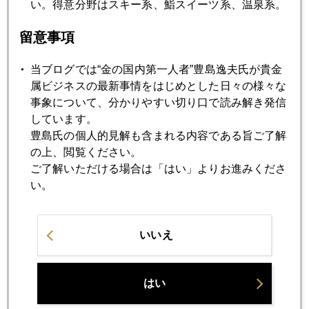
い。得意分野はスキー系、鮨スイーツ系、温泉系。
2019年06月24日
中東緊迫、有事の金ドカ買いは「悪魔の選択」
留意事項
当ブログでは“金の国内第一人者”豊島逸夫氏が貴金
2019年06月21日
属ビジネスの最新事情をはじめとした日々の様々な
金１４００ドル突破
事象について、分かりやすい切り口で読み解き発信
しています。
豊島氏の個人的見解も含まれる内容である旨ご了解
2019年06月20日
の上、閲覧ください。
ＦＯＭＣと中東緊迫でＮＹ金１３６０ドル超え
ご了解いただける場合は「はい」よりお進みくださ
い。
2019年06月19日
日銀とヘッジファンドの神経戦
いいえ
2019年06月18日
年金３割削減を強いられた国
はい