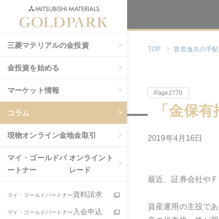
三菱マテリアルの金投資
TOP
豊島逸夫の手帖
金投資を始める
マーケット情報
Page2770
「金保有
コラム
現物
オンライン金地金取引
2019年4月16日
マイ・ゴールドパ
オンライント
ートナー
レード
最近、証券会社やＦ
資料請求
マイ・ゴールドパートナー
資産運用の主役であ
入会申込
マイ・ゴールドパートナー