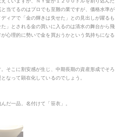
覚えていますか、ＮＹ金が１２００ドルを割り込んだ
底と当てるのはプロでも至難の業ですが、価格水準が
メディアで「金の輝きは失せた」との見出しが躍るも
せた」とされる金の買いに入るのは清水の舞台から飛
方が心理的に勢いで金を買おうかという気持ちになる
す。そこに割安感が生じ、中期長期の資産形成でそろ
奨となって顕在化しているのでしょう。
包んだ一品。名付けて「笹衣」。