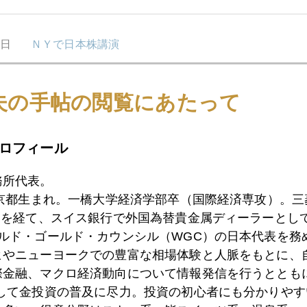
6日
ＮＹで日本株講演
夫の手帖の閲覧にあたって
4日
ウォール街でも「こんまり」が注目
ロフィール
3日
原油６５ドル突破
務所代表。
東京都生まれ。一橋大学経済学部卒（国際経済専攻）。
）を経て、スイス銀行で外国為替貴金属ディーラーとして
2日
１０連休中にリーマン級が起こったら
ールド・ゴールド・カウンシル（WGC）の日本代表を務
ヒやニューヨークでの豊富な相場体験と人脈をもとに、
際金融、マクロ経済動向について情報発信を行うとともに
9日
年金出る？出ない？
として金投資の普及に尽力。投資の初心者にも分かりやす