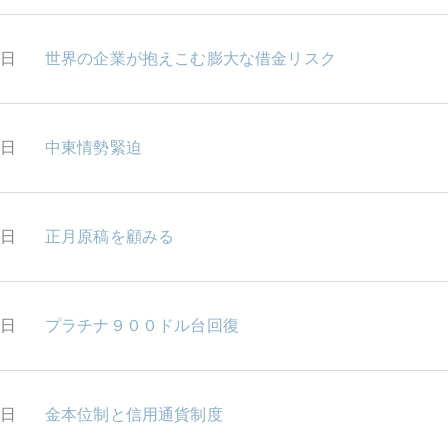
1日
世界の企業が抱えこむ膨大な借金リスク
0日
中東情勢緊迫
9日
正月原稿を顧みる
9日
プラチナ９００ドル台回復
8日
金本位制と信用通貨制度