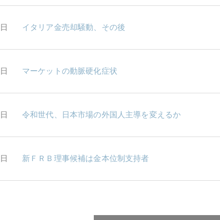
4日
イタリア金売却騒動、その後
3日
マーケットの動脈硬化症状
2日
令和世代、日本市場の外国人主導を変えるか
1日
新ＦＲＢ理事候補は金本位制支持者