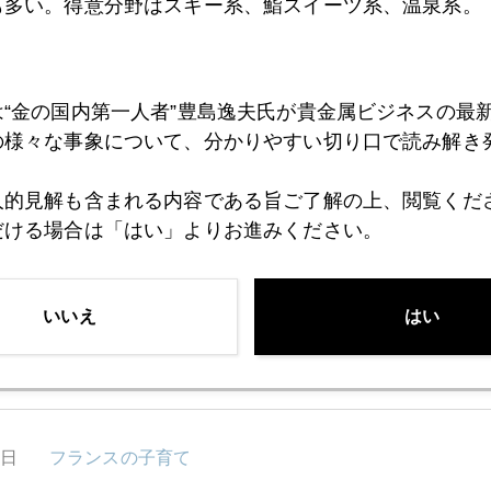
も多い。得意分野はスキー系、鮨スイーツ系、温泉系。
8日
中国経済は大丈夫か
は“金の国内第一人者”豊島逸夫氏が貴金属ビジネスの最
の様々な事象について、分かりやすい切り口で読み解き
7日
リスクオンでＮＹ金、今年最安値水準に
人的見解も含まれる内容である旨ご了解の上、閲覧くだ
だける場合は「はい」よりお進みください。
6日
「金保有推奨」増える
いいえ
はい
5日
ヘッジファンド、日本１０連休はチャンス！
2日
フランスの子育て