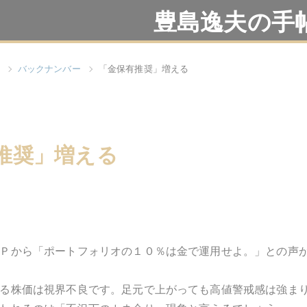
豊島逸夫の手
バックナンバー
「金保有推奨」増える
推奨」増える
Ｐから「ポートフォリオの１０％は金で運用せよ。」との声
る株価は視界不良です。足元で上がっても高値警戒感は強ま