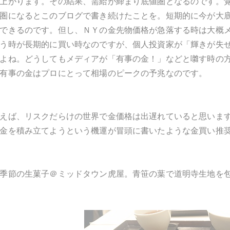
上がります。その結果、需給が締まり底値圏となるのです。
圏になるとこのブログで書き続けたことを。短期的に今が大
できるのです。但し、ＮＹの金先物価格が急落する時は大概
う時が長期的に買い時なのですが、個人投資家が「輝きが失
よね。どうしてもメディアが「有事の金！」などと囃す時の
有事の金はプロにとって相場のピークの予兆なのです。
えば、リスクだらけの世界で金価格は出遅れていると思いま
金を積み立てようという機運が冒頭に書いたような金買い推
季節の生菓子＠ミッドタウン虎屋。青笹の葉で道明寺生地を