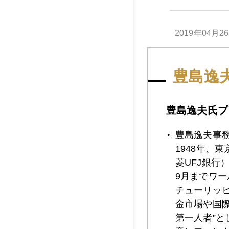
2019年04月2
豊島逸
2019年04月2
豊島逸夫氏プ
2019年04月2
豊島逸夫事
1948年、
菱UFJ銀行
2019年04月2
9月までワ
チューリッ
金市場や国
2019年04月1
第一人者”