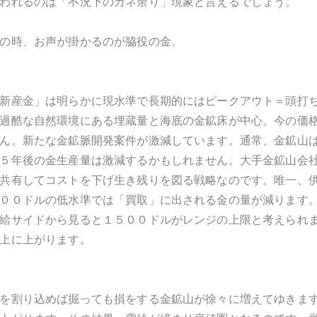
われるのは「不況下のカネ余り」現象と言えるでしょう。
の時、お声が掛かるのが脇役の金。
新産金」は明らかに現水準で長期的にはピークアウト＝頭打
過酷な自然環境にある埋蔵量と海底の金鉱床が中心。今の価
ん。新たな金鉱脈開発案件が激減しています。通常、金鉱山
５年後の金生産量は激減するかもしれません。大手金鉱山会
共有してコストを下げ生き残りを図る戦略なのです。唯一、
００ドルの低水準では「買取」に出される金の量が減ります
給サイドから見ると１５００ドルがレンジの上限と考えられ
上に上がります。
を割り込めば掘っても損をする金鉱山が徐々に増えてゆきま