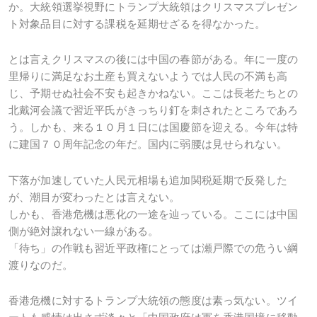
か。大統領選挙視野にトランプ大統領はクリスマスプレゼン
ト対象品目に対する課税を延期せざるを得なかった。
とは言えクリスマスの後には中国の春節がある。年に一度の
里帰りに満足なお土産も買えないようでは人民の不満も高
じ、予期せぬ社会不安も起きかねない。ここは長老たちとの
北戴河会議で習近平氏がきっちり釘を刺されたところであろ
う。しかも、来る１０月１日には国慶節を迎える。今年は特
に建国７０周年記念の年だ。国内に弱腰は見せられない。
下落が加速していた人民元相場も追加関税延期で反発した
が、潮目が変わったとは言えない。
しかも、香港危機は悪化の一途を辿っている。ここには中国
側が絶対譲れない一線がある。
「待ち」の作戦も習近平政権にとっては瀬戸際での危うい綱
渡りなのだ。
香港危機に対するトランプ大統領の態度は素っ気ない。ツイ