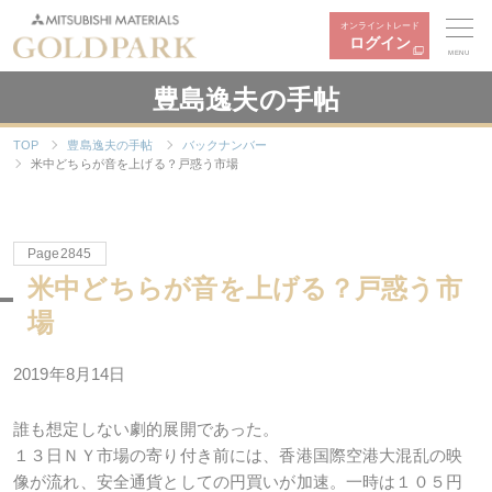
オンライントレード
ログイン
MENU
豊島逸夫の手帖
TOP
豊島逸夫の手帖
バックナンバー
米中どちらが音を上げる？戸惑う市場
Page2845
米中どちらが音を上げる？戸惑う市
場
2019年8月14日
誰も想定しない劇的展開であった。
１３日ＮＹ市場の寄り付き前には、香港国際空港大混乱の映
像が流れ、安全通貨としての円買いが加速。一時は１０５円