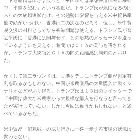
ートも感情は出さず淡々と「中国政府は軍を香港国境に移動
中。平静を望む」という程度だ。トランプ氏が気になるのは
来年の大統領選挙だけ。その趨勢に影響を与える米中貿易摩
擦で頭がいっぱい。香港は二の次なのだろう。但し、米中貿
易交渉の材料としてなら香港問題は使える。トランプ氏が習
近平氏に「香港には関与せず」との暗黙のメッセージを送っ
ているようにも見える。巷間ではＣＩＡの関与も噂される
が、トランプ大統領とＣＩＡの間の距離感は周知のとおり
だ。
かくして第二ラウンドは、香港をテコにトランプ側が判定有
利を取るかもしれない。中国が米農産品の大量購入に動くシ
ナリオなどがあり得る。トランプ氏は１３日のツイッターで
「中国は偉大な米農家から大規模な購入を行なうと言ってき
たが実行していない。しかし今回は違うかもしれない」と述
べているからだ。
米中貿易「消耗戦」の成り行きに一喜一憂する市場の状況は
変わらない。