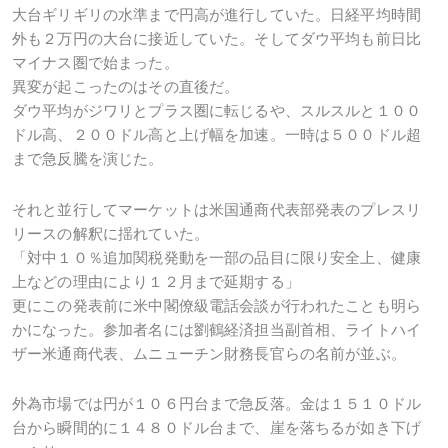
大台ギリギリの水準まで円高が進行していた。日経平均時間
外も２万円の大台に接近していた。そしてダウ平均も前日比
マイナス圏で始まった。
異変が起こったのはその直後だ。
ダウ平均がジワリとプラス圏に転じるや、スルスルと１００
ドル高、２００ドル高と上げ幅を加速。一時は５００ドル超
まで急反騰を演じた。
それと並行してマーケットは米国通商代表部発表のプレスリ
リースの解釈に揺れていた。
「対中１０％追加関税発動を一部の品目に限り安全上、健康
上などの理由により１２月まで延期する」
更にこの発表前に米中閣僚級電話会談が行われたことも明ら
かになった。参加者名には劉鶴経済担当副首相、ライトハイ
ザー米通商代表、ムニューチン財務長官らの名前が並ぶ。
外為市場では円が１０６円台まで急反落。金は１５１０ドル
台から瞬間的に１４８０ドル台まで、崖を落ちるが如き下げ