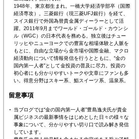
1948年、東京都生まれ。一橋大学経済学部卒（国際
経済専攻）。三菱銀行（現三菱UFJ銀行）を経て、
スイス銀行で外国為替貴金属ディーラーとして活
躍。2011年9月までワールド・ゴールド・カウンシ
ル（WGC）の日本代表を務める。独立後はチュー
リッヒやニューヨークでの豊富な相場体験と人脈を
もとに、自由な立場から金市場や国際金融、マクロ
経済動向について情報発信を行うとともに、“金の
国内第一人者”として金投資の普及に尽力。投資の
初心者にも分かりやすいトークや文章にファンも多
い。得意分野はスキー系、鮨スイーツ系、温泉系。
留意事項
そのドバイに並ぶゴールドショップの写真も添付。ここが今
は超閑散。高値圏では買い控え。下がったら待ってましたと
当ブログでは“金の国内第一人者”豊島逸夫氏が貴金
ばかり買いに入る。ＮＹ先物主導の上げゆえ表層雪崩も起き
属ビジネスの最新事情をはじめとした日々の様々な
やすい。
事象について、分かりやすい切り口で読み解き発信
しています。