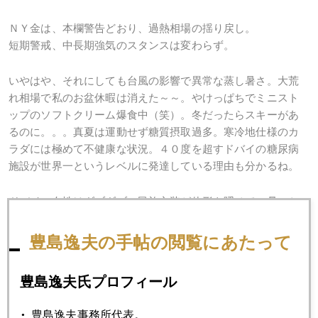
ＮＹ金は、本欄警告どおり、過熱相場の揺り戻し。
短期警戒、中長期強気のスタンスは変わらず。
いやはや、それにしても台風の影響で異常な蒸し暑さ。大荒
れ相場で私のお盆休暇は消えた～～。やけっぱちでミニスト
ップのソフトクリーム爆食中（笑）。冬だったらスキーがあ
るのに。。。真夏は運動せず糖質摂取過多。寒冷地仕様のカ
ラダには極めて不健康な状況。４０度を超すドバイの糖尿病
施設が世界一というレベルに発達している理由も分かるね。
ドバイの女性はダブダブの民族衣装が体形を隠せて、暑いか
ら運動せず甘いものを食べまくる。その民族衣装の下はキラ
キラの重いゴールドジュエリーだらけ。肩が凝りそう。でも
豊島逸夫の手帖の閲覧にあたって
せっかくの金宝飾品を宗教的戒律で肌を晒せず人に見せられ
ない。それでも金宝飾品を買い続ける。これって自己満足。
豊島逸夫氏プロフィール
こういう文化に支えられた需要は根強いから金価格の鉄板の
下支えになるわけ。
豊島逸夫事務所代表。