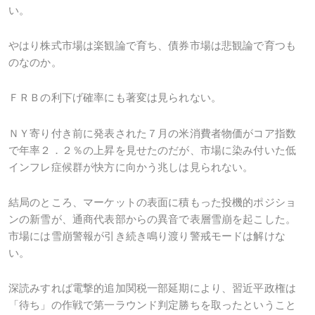
い。
やはり株式市場は楽観論で育ち、債券市場は悲観論で育つも
のなのか。
ＦＲＢの利下げ確率にも著変は見られない。
ＮＹ寄り付き前に発表された７月の米消費者物価がコア指数
で年率２．２％の上昇を見せたのだが、市場に染み付いた低
インフレ症候群が快方に向かう兆しは見られない。
結局のところ、マーケットの表面に積もった投機的ポジショ
ンの新雪が、通商代表部からの異音で表層雪崩を起こした。
市場には雪崩警報が引き続き鳴り渡り警戒モードは解けな
い。
深読みすれば電撃的追加関税一部延期により、習近平政権は
「待ち」の作戦で第一ラウンド判定勝ちを取ったということ