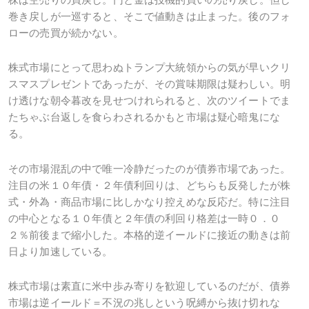
巻き戻しが一巡すると、そこで値動きは止まった。後のフォ
ローの売買が続かない。
株式市場にとって思わぬトランプ大統領からの気が早いクリ
スマスプレゼントであったが、その賞味期限は疑わしい。明
け透けな朝令暮改を見せつけれられると、次のツイートでま
たちゃぶ台返しを食らわされるかもと市場は疑心暗鬼にな
る。
その市場混乱の中で唯一冷静だったのが債券市場であった。
注目の米１０年債・２年債利回りは、どちらも反発したが株
式・外為・商品市場に比しかなり控えめな反応だ。特に注目
の中心となる１０年債と２年債の利回り格差は一時０．０
２％前後まで縮小した。本格的逆イールドに接近の動きは前
日より加速している。
株式市場は素直に米中歩み寄りを歓迎しているのだが、債券
市場は逆イールド＝不況の兆しという呪縛から抜け切れな