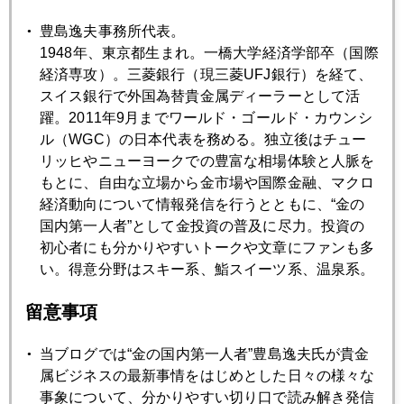
豊島逸夫事務所代表。
1948年、東京都生まれ。一橋大学経済学部卒（国際
2019年
経済専攻）。三菱銀行（現三菱UFJ銀行）を経て、
スイス銀行で外国為替貴金属ディーラーとして活
1月
2月
3月
4月
5月
6月
躍。2011年9月までワールド・ゴールド・カウンシ
ル（WGC）の日本代表を務める。独立後はチュー
7月
8月
9月
10月
11月
12月
リッヒやニューヨークでの豊富な相場体験と人脈を
もとに、自由な立場から金市場や国際金融、マクロ
経済動向について情報発信を行うとともに、“金の
2019年06月28日
国内第一人者”として金投資の普及に尽力。投資の
どうなる週明け日本市場、世界が注目
初心者にも分かりやすいトークや文章にファンも多
い。得意分野はスキー系、鮨スイーツ系、温泉系。
2019年06月27日
留意事項
ＡＩ売買のビットコイン、２０分で１８００ドル暴落
当ブログでは“金の国内第一人者”豊島逸夫氏が貴金
2019年06月26日
属ビジネスの最新事情をはじめとした日々の様々な
「元気をもらう」の違和感
事象について、分かりやすい切り口で読み解き発信