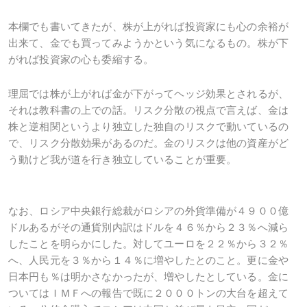
本欄でも書いてきたが、株が上がれば投資家にも心の余裕が
出来て、金でも買ってみようかという気になるもの。株が下
がれば投資家の心も委縮する。
理屈では株が上がれば金が下がってヘッジ効果とされるが、
それは教科書の上での話。リスク分散の視点で言えば、金は
株と逆相関というより独立した独自のリスクで動いているの
で、リスク分散効果があるのだ。金のリスクは他の資産がど
う動けど我が道を行き独立していることが重要。
なお、ロシア中央銀行総裁がロシアの外貨準備が４９００億
ドルあるがその通貨別内訳はドルを４６％から２３％へ減ら
したことを明らかにした。対してユーロを２２％から３２％
へ、人民元を３％から１４％に増やしたとのこと。更に金や
日本円も％は明かさなかったが、増やしたとしている。金に
ついてはＩＭＦへの報告で既に２０００トンの大台を超えて