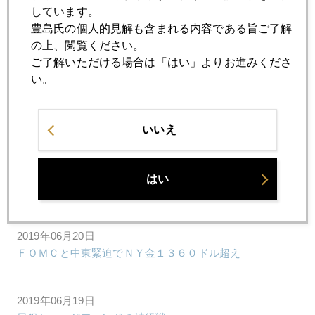
しています。
豊島氏の個人的見解も含まれる内容である旨ご了解
2019年06月25日
の上、閲覧ください。
金急騰止まらず、ビットコインと相乗効果も
ご了解いただける場合は「はい」よりお進みくださ
い。
2019年06月24日
中東緊迫、有事の金ドカ買いは「悪魔の選択」
いいえ
2019年06月21日
はい
金１４００ドル突破
2019年06月20日
ＦＯＭＣと中東緊迫でＮＹ金１３６０ドル超え
2019年06月19日