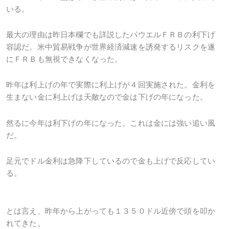
いる。
最大の理由は昨日本欄でも詳説したパウエルＦＲＢの利下げ
容認だ。米中貿易戦争が世界経済減速を誘発するリスクを遂
にＦＲＢも無視できなくなった。
昨年は利上げの年で実際に利上げが４回実施された。金利を
生まない金に利上げは天敵なので金は下げの年になった。
然るに今年は利下げの年になった。これは金には強い追い風
だ。
足元でドル金利は急降下しているので金も上げで反応してい
る。
とは言え、昨年から上がっても１３５０ドル近傍で頭を叩か
れてきた。