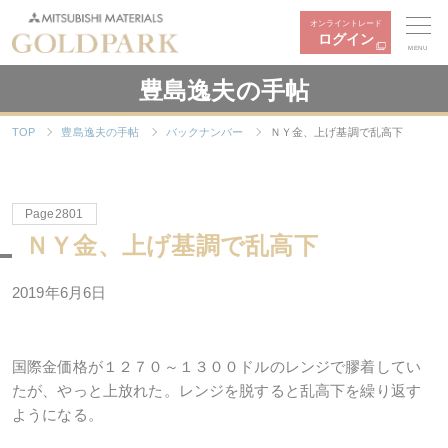
オンライントレード
ログイン
MENU
豊島逸夫の手帖
TOP
豊島逸夫の手帖
バックナンバー
ＮＹ金、上げ基調で乱高下
Page2801
ＮＹ金、上げ基調で乱高下
2019年6月6日
国際金価格が１２７０～１３００ドルのレンジで膠着してい
たが、やっと上放れた。レンジを脱すると乱高下を繰り返す
ようになる。