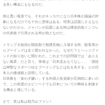
る良い機会にもなるのだ。
例え悪い報道でも、それがキッカケになり日本株が議論の対
象になるだけでも十分に意味はある。現実は話題にさえなら
ないのだから。ジャパンが話題にある時は構造的低インフレ
の代表格で引用される時が殆どなのだ。
トランプ大統領が国技館で相撲見物に入場する時、観客席か
らブーイングは全く聞かれなかった。なぜだ？とヘッジファ
ンドの知り合いに聞かれた。これまでの訪問国では「ありえ
ない風景」だと言う。筆者は「日本流おもてなし」、「国技
は神聖なスポーツゆえブーイングなどは礼を失する」との日
本人の価値観と説明している。
日本株を「食わず嫌い」する外国人投資家が圧倒的に多いの
で、この程度のエピソードでも日本についての興味を刺激す
る機会と感じている。
さて、実は私は朝乃山ファン！