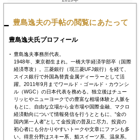
1月
2月
3月
4月
5月
6月
豊島逸夫の手帖の閲覧にあたって
7月
8月
9月
10月
11月
12月
豊島逸夫氏プロフィール
2019年05月31日
豊島逸夫事務所代表。
日本市場、暁の異変
1948年、東京都生まれ。一橋大学経済学部卒（国際
経済専攻）。三菱銀行（現三菱UFJ銀行）を経て、
スイス銀行で外国為替貴金属ディーラーとして活
2019年05月30日
躍。2011年9月までワールド・ゴールド・カウンシ
中東有石油、中国有稀土
ル（WGC）の日本代表を務める。独立後はチュー
リッヒやニューヨークでの豊富な相場体験と人脈を
2019年05月29日
もとに、自由な立場から金市場や国際金融、マクロ
トランプ大統領訪日直後、ＮＹ株急落のワケ
経済動向について情報発信を行うとともに、“金の
国内第一人者”として金投資の普及に尽力。投資の
初心者にも分かりやすいトークや文章にファンも多
2019年05月28日
い。得意分野はスキー系、鮨スイーツ系、温泉系。