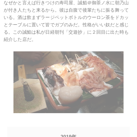
なぜかと言えば行きつけの寿司屋、誠鮨＠御茶ノ水に朝乃山
が付き人たちと来るから。彼は自腹で後輩たちに振る舞って
いる。酒は飲まずラージペットボトルのウーロン茶をドカッ
とテーブルに置いて皆でガブのみだ。性格がいい奴だと感じ
る。この誠鮨は私が日経朝刊「交遊抄」に２回目に出た時も
紹介した店だ。
2019年