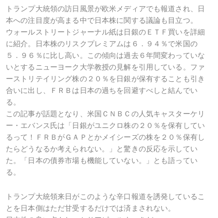
トランプ大統領の訪日風景が欧米メディアでも報道され、日
本への注目度が高まる中で日本株に関する議論も目立つ。
ウォールストリートジャーナル紙は日銀のＥＴＦ買いを詳細
に紹介。日本株のリスクプレミアムは６．９４％で米国の
５．９６％に比し高い。この傾向は過去６年間変わっていな
いとするニューヨーク大学教授の見解を引用している。ファ
ーストリテイリング株の２０％を日銀が保有することも引き
合いに出し、ＦＲＢは日本の過ちを回避すべしと結んでい
る。
この記事が話題となり、米国ＣＮＢＣの人気キャスターケリ
ー・エバンス氏は「日銀がユニクロ株の２０％を保有してい
るって！ＦＲＢがＧＡＰとかメイシーズの株を２０％保有し
たらどうなるか考えられない。」と驚きの反応を示してい
た。「日本の債券市場も機能していない。」とも語ってい
る。
トランプ大統領来日がこのような辛口報道を誘発しているこ
とを日本側はただ甘受するだけでは済まされない。