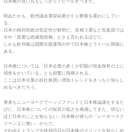
日本株の良い点もしっかりアピールすべきだ。
時あたかも、欧州議会選挙結果がＥＵ断裂を露わにしてい
る。
日本の相対的政治安定性が鮮明だ。首相３選など先進国では
今や「貴重な絶滅危惧種」とさえ言われるほどだ。
しかも欧州株は国際分散運用の中で日本株とライバル関係に
ある。
日本株については「日本企業の多くが巨額の現金保有の上に
胡坐をかいている」とも頻繁に指摘される。
ここは日本企業の自社株買い増加トレンドをきっちり知らし
めるべきだろう。
筆者もニューヨークでヘッジファンドと日本株論議をするた
びに、日本株についての知見の低さを痛感してきた。切ない
ほど日本のことを知らない。日本株が彼らの「レーダースク
リーン上に無い」からだ。
それゆえトランプ大統領訪日が日本株のメリットを知らしめ