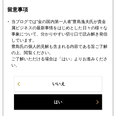
関税引き上げ合戦からハイテク覇権争いへ
留意事項
2019年05月27日
当ブログでは“金の国内第一人者”豊島逸夫氏が貴金
大統領来日、問われる日本株
属ビジネスの最新事情をはじめとした日々の様々な
事象について、分かりやすい切り口で読み解き発信
しています。
2019年05月24日
豊島氏の個人的見解も含まれる内容である旨ご了解
Ｇ２０まで待てない市場
の上、閲覧ください。
ご了解いただける場合は「はい」よりお進みくださ
い。
2019年05月23日
貿易摩擦雑感
いいえ
2019年05月22日
最近の金価格動向
はい
2019年05月21日