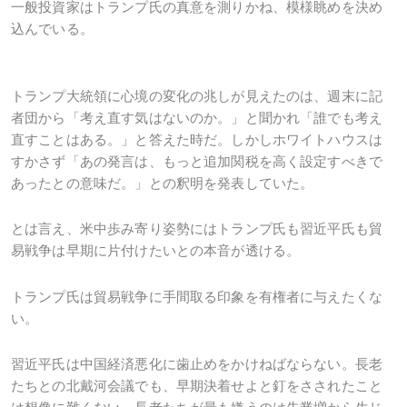
一般投資家はトランプ氏の真意を測りかね、模様眺めを決め
込んでいる。
トランプ大統領に心境の変化の兆しが見えたのは、週末に記
者団から「考え直す気はないのか。」と聞かれ「誰でも考え
直すことはある。」と答えた時だ。しかしホワイトハウスは
すかさず「あの発言は、もっと追加関税を高く設定すべきで
あったとの意味だ。」との釈明を発表していた。
とは言え、米中歩み寄り姿勢にはトランプ氏も習近平氏も貿
易戦争は早期に片付けたいとの本音が透ける。
トランプ氏は貿易戦争に手間取る印象を有権者に与えたくな
い。
習近平氏は中国経済悪化に歯止めをかけねばならない。長老
たちとの北戴河会議でも、早期決着せよと釘をさされたこと