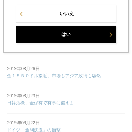
いいえ
2019年08月28日
ＮＹ金、史上最高値更新はあるか
はい
2019年08月27日
ウォール街で「出世」した円相場
2019年08月26日
金１５５０ドル接近、市場もアジア政情も騒然
2019年08月23日
日韓危機、金保有で有事に備えよ
2019年08月22日
ドイツ「金利沈没」の衝撃