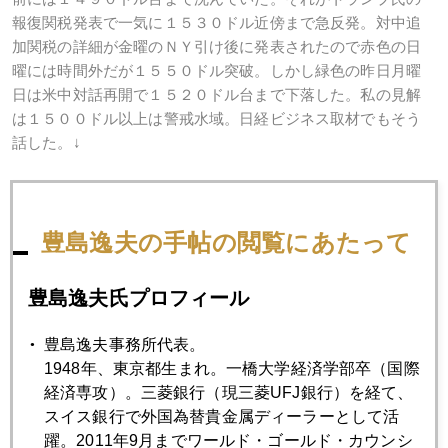
報復関税発表で一気に１５３０ドル近傍まで急反発。対中追
加関税の詳細が金曜のＮＹ引け後に発表されたので赤色の日
曜には時間外だが１５５０ドル突破。しかし緑色の昨日月曜
日は米中対話再開で１５２０ドル台まで下落した。私の見解
は１５００ドル以上は警戒水域。日経ビジネス取材でもそう
話した。↓
https://business.nikkei.com/atcl/gen/19/00002/082200623/
豊島逸夫の手帖の閲覧にあたって
特にドバイ、ムンバイ、上海の主要現物市場で現地価格がロ
豊島逸夫氏プロフィール
ンドン世界標準価格に比し２０ドル以上ディスカウント（割
安）になっていることが気に入らない。要は東京も然りだが
豊島逸夫事務所代表。
貴金属店の店頭は新規買いより売戻しの方が多いから、金市
1948年、東京都生まれ。一橋大学経済学部卒（国際
場の需給はじゃぶじゃぶだぶついているのだ。それでも上が
経済専攻）。三菱銀行（現三菱UFJ銀行）を経て、
るのはＮＹ先物主導だから。
スイス銀行で外国為替貴金属ディーラーとして活
躍。2011年9月までワールド・ゴールド・カウンシ