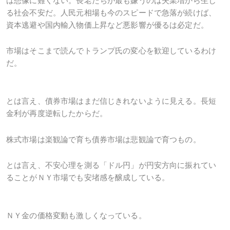
は想像に難くない。長老たちが最も嫌うのは失業増から生じ
る社会不安だ。人民元相場も今のスピードで急落が続けば、
資本逃避や国内輸入物価上昇など悪影響が優るは必定だ。
市場はそこまで読んでトランプ氏の変心を歓迎しているわけ
だ。
とは言え、債券市場はまだ信じきれないように見える。長短
金利が再度逆転したからだ。
株式市場は楽観論で育ち債券市場は悲観論で育つもの。
とは言え、不安心理を測る「ドル円」が円安方向に振れてい
ることがＮＹ市場でも安堵感を醸成している。
ＮＹ金の価格変動も激しくなっている。