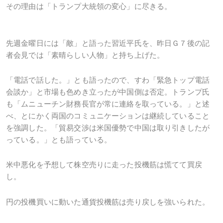
その理由は「トランプ大統領の変心」に尽きる。
先週金曜日には「敵」と語った習近平氏を、昨日Ｇ７後の記
者会見では「素晴らしい人物」と持ち上げた。
「電話で話した。」とも語ったので、すわ「緊急トップ電話
会談か」と市場も色めき立ったが中国側は否定。トランプ氏
も「ムニューチン財務長官が常に連絡を取っている。」と述
べ、とにかく両国のコミュニケーションは継続していること
を強調した。「貿易交渉は米国優勢で中国は取り引きしたが
っている。」とも語っている。
米中悪化を予想して株空売りに走った投機筋は慌てて買戻
し。
円の投機買いに動いた通貨投機筋は売り戻しを強いられた。