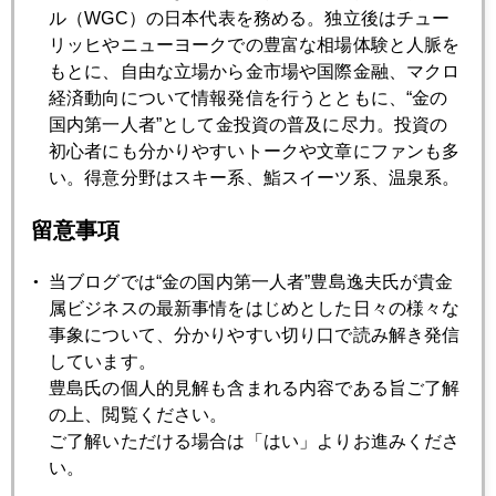
プロの視点では中期的だが売りサインが点灯している。短期
ル（WGC）の日本代表を務める。独立後はチュー
では未だヘッジファンドの投機買いが優勢だが。
リッヒやニューヨークでの豊富な相場体験と人脈を
もとに、自由な立場から金市場や国際金融、マクロ
経済動向について情報発信を行うとともに、“金の
国内第一人者”として金投資の普及に尽力。投資の
2019年
初心者にも分かりやすいトークや文章にファンも多
い。得意分野はスキー系、鮨スイーツ系、温泉系。
1月
2月
3月
4月
5月
6月
留意事項
7月
8月
9月
10月
11月
12月
当ブログでは“金の国内第一人者”豊島逸夫氏が貴金
属ビジネスの最新事情をはじめとした日々の様々な
2019年08月30日
事象について、分かりやすい切り口で読み解き発信
年金、破局のシナリオ
しています。
豊島氏の個人的見解も含まれる内容である旨ご了解
の上、閲覧ください。
2019年08月29日
ご了解いただける場合は「はい」よりお進みくださ
「利下げでトランプ再選リスク」元ＦＲＢ重鎮、異例の警
い。
鐘