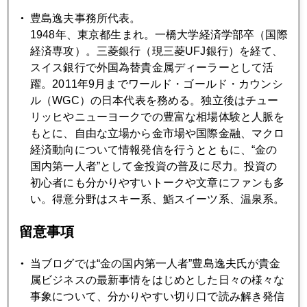
豊島逸夫事務所代表。
2019年03月26日
1948年、東京都生まれ。一橋大学経済学部卒（国際
逆イールド、トランプ再選に暗雲
経済専攻）。三菱銀行（現三菱UFJ銀行）を経て、
スイス銀行で外国為替貴金属ディーラーとして活
躍。2011年9月までワールド・ゴールド・カウンシ
2019年03月25日
ル（WGC）の日本代表を務める。独立後はチュー
トランプ氏勇み足、逆イールドショック直撃
リッヒやニューヨークでの豊富な相場体験と人脈を
もとに、自由な立場から金市場や国際金融、マクロ
経済動向について情報発信を行うとともに、“金の
2019年03月22日
国内第一人者”として金投資の普及に尽力。投資の
習近平「チャオ！イタリア」
初心者にも分かりやすいトークや文章にファンも多
い。得意分野はスキー系、鮨スイーツ系、温泉系。
2019年03月20日
留意事項
どうなるパウエル劇場ＦＯＭＣの場
当ブログでは“金の国内第一人者”豊島逸夫氏が貴金
属ビジネスの最新事情をはじめとした日々の様々な
2019年03月19日
事象について、分かりやすい切り口で読み解き発信
春分の日の早朝に注目