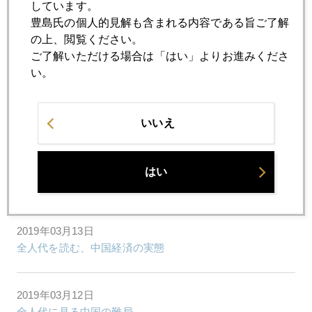
しています。
豊島氏の個人的見解も含まれる内容である旨ご了解
2019年03月19日
の上、閲覧ください。
来年「利下げ」確率、３割超す
ご了解いただける場合は「はい」よりお進みくださ
い。
2019年03月15日
くすぶる中国、量的緩和発動の可能性
いいえ
2019年03月14日
はい
金価格１３００ドル回復
2019年03月13日
全人代を読む、中国経済の実態
2019年03月12日
全人代に見る中国の難局