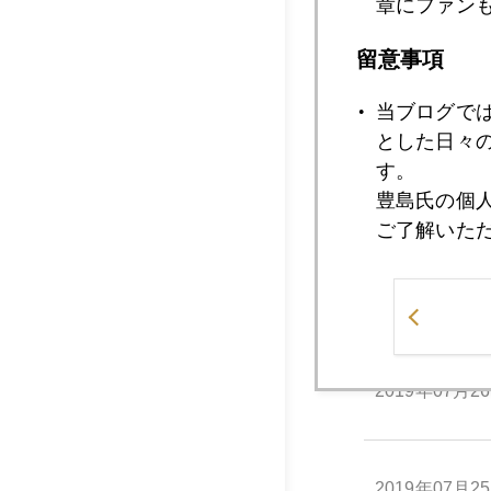
章にファン
留意事項
2019年
当ブログで
とした日々
す。
2019年07月3
豊島氏の個
ご了解いた
2019年07月2
2019年07月2
2019年07月2