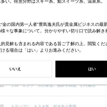
も多い。得意分野はスキー系、鮨スイーツ系、温泉系。
1月
2月
3月
4月
5月
6月
7月
は“金の国内第一人者”豊島逸夫氏が貴金属ビジネスの最
の様々な事象について、分かりやすい切り口で読み解き
0日
「歴史的」米国利下げを読む勘所
人的見解も含まれる内容である旨ご了解の上、閲覧くだ
だける場合は「はい」よりお進みください。
9日
ＥＣＢ、金関連で重大発表
いいえ
はい
6日
ジム・ロジャーズの卓見、朝鮮半島統一の可能性
5日
トランプに、もう４年、付き合う覚悟