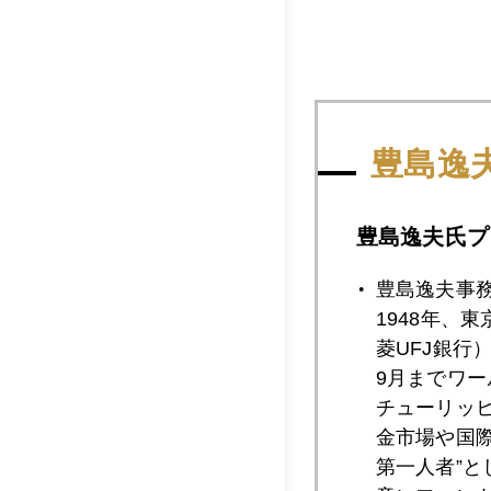
豊島逸
豊島逸夫氏プ
豊島逸夫事
1948年、
菱UFJ銀行
9月までワ
チューリッ
金市場や国
第一人者”