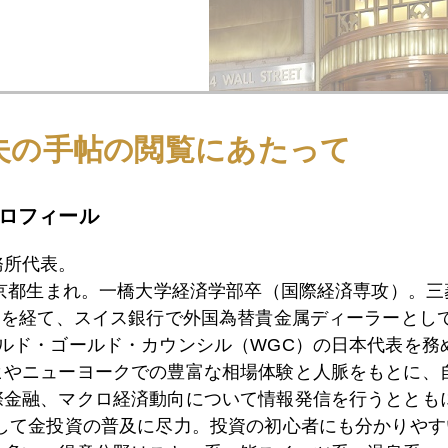
夫の手帖の閲覧にあたって
ロフィール
務所代表。
東京都生まれ。一橋大学経済学部卒（国際経済専攻）。
）を経て、スイス銀行で外国為替貴金属ディーラーとして
ールド・ゴールド・カウンシル（WGC）の日本代表を務
ヒやニューヨークでの豊富な相場体験と人脈をもとに、
際金融、マクロ経済動向について情報発信を行うとともに
として金投資の普及に尽力。投資の初心者にも分かりやす