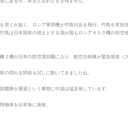
況にある今、卓見と言わざるを得ません。
を突くが如く、ロシア軍用機が竹島付近を飛行。竹島を実効
竹島は日本固有の領土とする我が国もロシアＡ５０機の領空
機２機が日本の防空識別圏に入り、航空自衛隊が緊急発進（
韓の揺れる関係を試しに動いてきましたね。
国艦隊が通過という事態に中国は猛反発しています。
翔物体を日本海に発射。