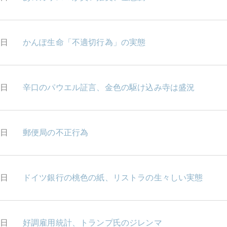
6日
かんぽ生命「不適切行為」の実態
1日
辛口のパウエル証言、金色の駆け込み寺は盛況
0日
郵便局の不正行為
9日
ドイツ銀行の桃色の紙、リストラの生々しい実態
8日
好調雇用統計、トランプ氏のジレンマ