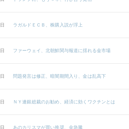
4日
ラガルドＥＣＢ、株購入説が浮上
3日
ファーウェイ、北朝鮮関与報道に揺れる金市場
2日
問題発言は修正、暗闇期間入り、金は乱高下
9日
ＮＹ連銀総裁のお勧め、経済に効くワクチンとは
8日
あのカリスマが買い推奨、金急騰