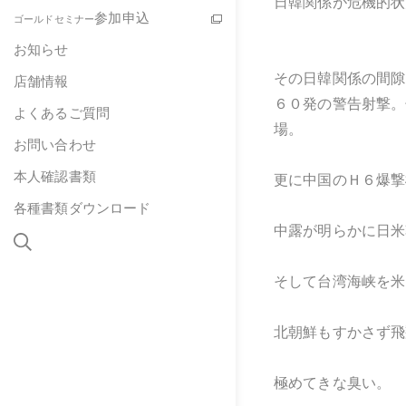
日韓関係が危機的状
参加申込
ゴールドセミナー
お知らせ
その日韓関係の間隙
店舗情報
６０発の警告射撃。
よくあるご質問
場。
お問い合わせ
本人確認書類
更に中国のＨ６爆撃
各種書類ダウンロード
中露が明らかに日米
そして台湾海峡を米
北朝鮮もすかさず飛
極めてきな臭い。